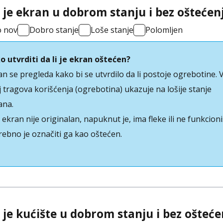
i je ekran u dobrom stanju i bez oštećen
o nov
Dobro stanje
Loše stanje
Polomljen
o utvrditi da li je ekran oštećen?
an se pregleda kako bi se utvrdilo da li postoje ogrebotine. 
j tragova korišćenja (ogrebotina) ukazuje na lošije stanje
ana.
ekran nije originalan, napuknut je, ima fleke ili ne funkcioni
rebno je označiti ga kao oštećen.
i je kućište u dobrom stanju i bez ošteće