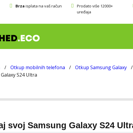
Brza
isplata na vaš račun
Prodato više 12000+
uređaja
a
/
Otkup mobilnih telefona
/
Otkup Samsung Galaxy
/
Galaxy S24 Ultra
aj svoj Samsung Galaxy S24 Ultr