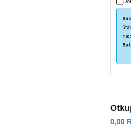
Do
Kak
Sta
na:
Bat
Otku
0,00