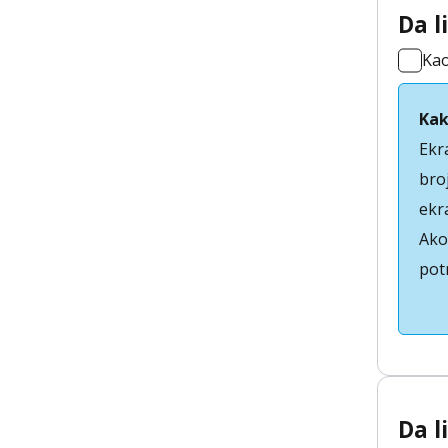
Da l
Ka
Kak
Ekr
bro
ekr
Ako 
pot
Da l