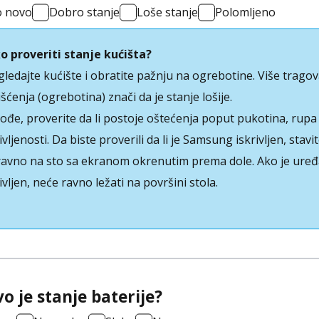
o novo
Dobro stanje
Loše stanje
Polomljeno
o proveriti stanje kućišta?
gledajte kućište i obratite pažnju na ogrebotine. Više trago
šćenja (ogrebotina) znači da je stanje lošije.
ođe, proverite da li postoje oštećenja poput pukotina, rupa i
ivljenosti. Da biste proverili da li je Samsung iskrivljen, stavi
ravno na sto sa ekranom okrenutim prema dole. Ako je uređ
ivljen, neće ravno ležati na površini stola.
o je stanje baterije?