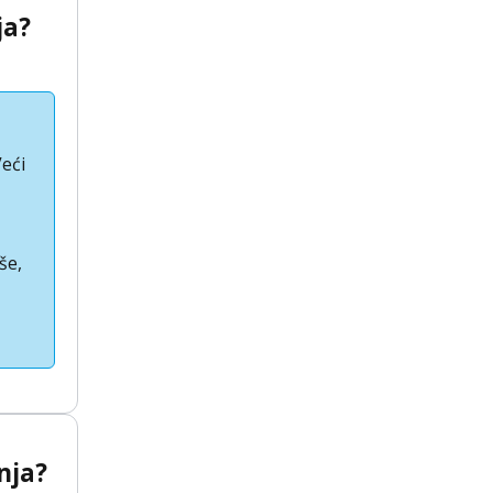
ja?
Veći
še,
nja?