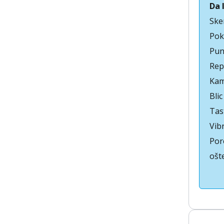
Da 
Ske
Pok
Pun
Rep
Kam
Blic
Tas
Vib
Por
ošt