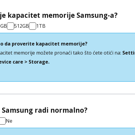
 je kapacitet memorije Samsung-a?
6GB
512GB
1TB
o da proverite kapacitet memorije?
acitet memorije možete pronaći tako što ćete otići na:
Sett
evice care > Storage.
i Samsung radi normalno?
Ne