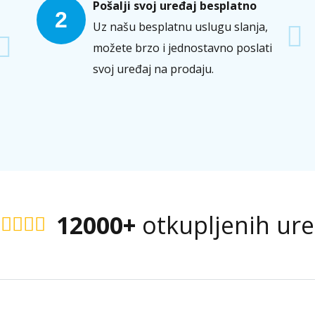
Pošalji svoj uređaj besplatno
2
Uz našu besplatnu uslugu slanja,
možete brzo i jednostavno poslati
svoj uređaj na prodaju.
12000+
otkupljenih ur