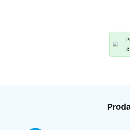
Otkup
Samsung
Galaxy
S24
P
Ultra
količina
g
Proda