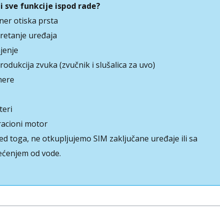
li sve funkcije ispod rade?
ner otiska prsta
retanje uređaja
jenje
rodukcija zvuka (zvučnik i slušalica za uvo)
ere
teri
racioni motor
ed toga, ne otkupljujemo SIM zaključane uređaje ili sa
ećenjem od vode.