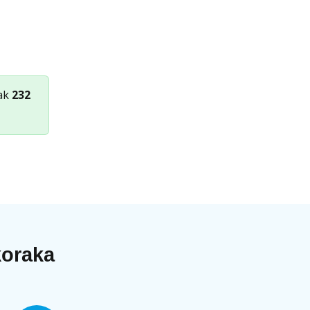
nak
232
koraka