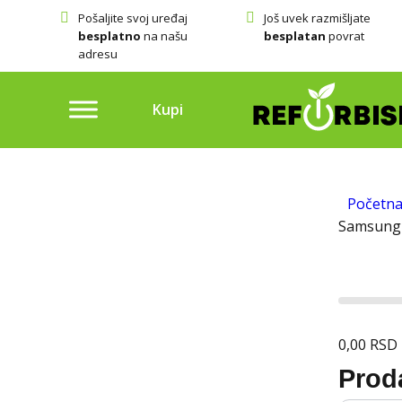
Pošaljite svoj uređaj
Još uvek razmišljate
besplatno
na našu
besplatan
povrat
adresu
Kupi
Početn
Samsung 
0,00
RSD
Prod