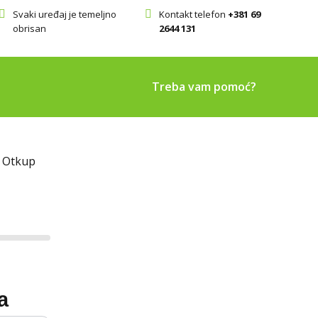
Svaki uređaj je temeljno
Kontakt telefon
+381 69
obrisan
2644 131
Treba vam pomoć?
 Otkup
a