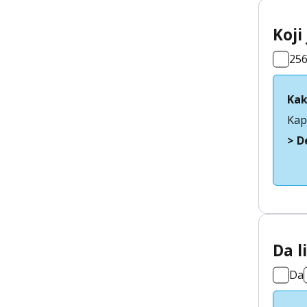
Koji
25
Kak
Kap
> D
Da l
Da