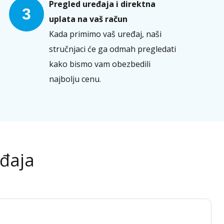
Pregled uređaja i direktna
3
uplata na vaš račun
Kada primimo vaš uređaj, naši
stručnjaci će ga odmah pregledati
kako bismo vam obezbedili
najbolju cenu.
eđaja