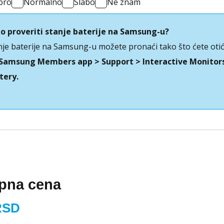
bro
Normalno
Slabo
Ne znam
o proveriti stanje baterije na Samsung-u?
nje baterije na Samsung-u možete pronaći tako što ćete otić
Samsung Members app > Support > Interactive Monitor
tery
.
pna cena
RSD