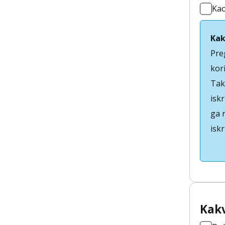
Ka
Kak
Pre
kori
Tak
iskr
ga 
iskr
Kakv