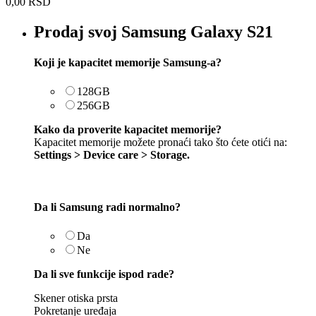
0,00
RSD
Prodaj svoj Samsung Galaxy S21
Koji je kapacitet memorije Samsung-a?
128GB
256GB
Kako da proverite kapacitet memorije?
Kapacitet memorije možete pronaći tako što ćete otići na:
Settings > Device care > Storage.
Da li Samsung radi normalno?
Da
Ne
Da li sve funkcije ispod rade?
Skener otiska prsta
Pokretanje uređaja