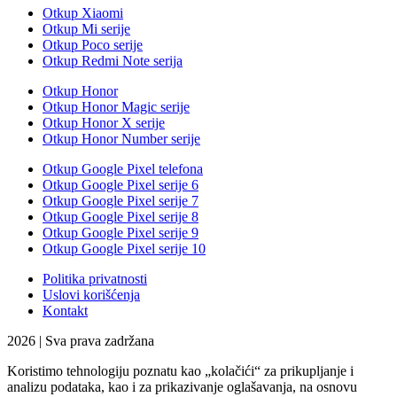
Otkup Xiaomi
Otkup Mi serije
Otkup Poco serije
Otkup Redmi Note serija
Otkup Honor
Otkup Honor Magic serije
Otkup Honor X serije
Otkup Honor Number serije
Otkup Google Pixel telefona
Otkup Google Pixel serije 6
Otkup Google Pixel serije 7
Otkup Google Pixel serije 8
Otkup Google Pixel serije 9
Otkup Google Pixel serije 10
Politika privatnosti
Uslovi korišćenja
Kontakt
2026 | Sva prava zadržana
Koristimo tehnologiju poznatu kao „kolačići“ za prikupljanje i
analizu podataka, kao i za prikazivanje oglašavanja, na osnovu