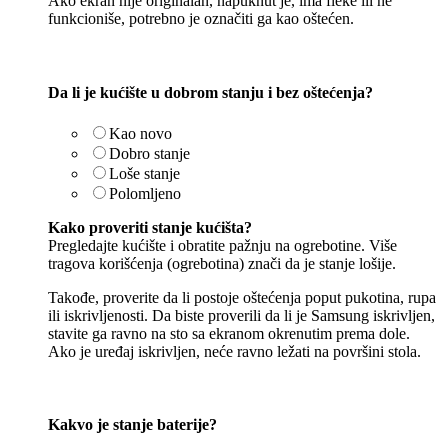
Ako ekran nije originalan, napuknut je, ima fleke ili ne
funkcioniše, potrebno je označiti ga kao oštećen.
Da li je kućište u dobrom stanju i bez oštećenja?
Kao novo
Dobro stanje
Loše stanje
Polomljeno
Kako proveriti stanje kućišta?
Pregledajte kućište i obratite pažnju na ogrebotine. Više
tragova korišćenja (ogrebotina) znači da je stanje lošije.
Takođe, proverite da li postoje oštećenja poput pukotina, rupa
ili iskrivljenosti. Da biste proverili da li je Samsung iskrivljen,
stavite ga ravno na sto sa ekranom okrenutim prema dole.
Ako je uređaj iskrivljen, neće ravno ležati na površini stola.
Kakvo je stanje baterije?