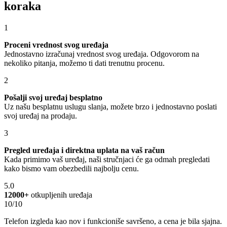
koraka
1
Proceni vrednost svog uređaja
Jednostavno izračunaj vrednost svog uređaja. Odgovorom na
nekoliko pitanja, možemo ti dati trenutnu procenu.
2
Pošalji svoj uređaj besplatno
Uz našu besplatnu uslugu slanja, možete brzo i jednostavno poslati
svoj uređaj na prodaju.
3
Pregled uređaja i direktna uplata na vaš račun
Kada primimo vaš uređaj, naši stručnjaci će ga odmah pregledati
kako bismo vam obezbedili najbolju cenu.
5.0
12000+
otkupljenih uređaja
10/10
Telefon izgleda kao nov i funkcioniše savršeno, a cena je bila sjajna.