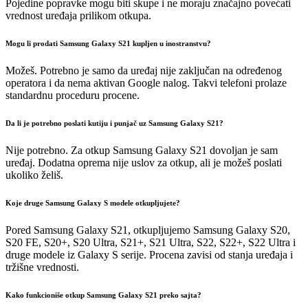
Pojedine popravke mogu biti skupe i ne moraju značajno povećati
vrednost uređaja prilikom otkupa.
Mogu li prodati Samsung Galaxy S21 kupljen u inostranstvu?
Možeš. Potrebno je samo da uređaj nije zaključan na određenog
operatora i da nema aktivan Google nalog. Takvi telefoni prolaze
standardnu proceduru procene.
Da li je potrebno poslati kutiju i punjač uz Samsung Galaxy S21?
Nije potrebno. Za otkup Samsung Galaxy S21 dovoljan je sam
uređaj. Dodatna oprema nije uslov za otkup, ali je možeš poslati
ukoliko želiš.
Koje druge Samsung Galaxy S modele otkupljujete?
Pored Samsung Galaxy S21, otkupljujemo Samsung Galaxy S20,
S20 FE, S20+, S20 Ultra, S21+, S21 Ultra, S22, S22+, S22 Ultra i
druge modele iz Galaxy S serije. Procena zavisi od stanja uređaja i
tržišne vrednosti.
Kako funkcioniše otkup Samsung Galaxy S21 preko sajta?