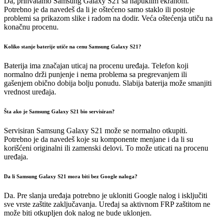
Da, prihvatamo Samsung Galaxy S21 sa napuklim ekranom.
Potrebno je da navedeš da li je oštećeno samo staklo ili postoje
problemi sa prikazom slike i radom na dodir. Veća oštećenja utiču na
konačnu procenu.
Koliko stanje baterije utiče na cenu Samsung Galaxy S21?
Baterija ima značajan uticaj na procenu uređaja. Telefon koji
normalno drži punjenje i nema problema sa pregrevanjem ili
gašenjem obično dobija bolju ponudu. Slabija baterija može smanjiti
vrednost uređaja.
Šta ako je Samsung Galaxy S21 bio servisiran?
Servisiran Samsung Galaxy S21 može se normalno otkupiti.
Potrebno je da navedeš koje su komponente menjane i da li su
korišćeni originalni ili zamenski delovi. To može uticati na procenu
uređaja.
Da li Samsung Galaxy S21 mora biti bez Google naloga?
Da. Pre slanja uređaja potrebno je ukloniti Google nalog i isključiti
sve vrste zaštite zaključavanja. Uređaj sa aktivnom FRP zaštitom ne
može biti otkupljen dok nalog ne bude uklonjen.