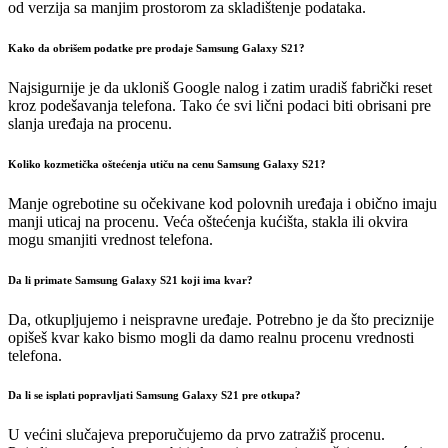
od verzija sa manjim prostorom za skladištenje podataka.
Kako da obrišem podatke pre prodaje Samsung Galaxy S21?
Najsigurnije je da ukloniš Google nalog i zatim uradiš fabrički reset
kroz podešavanja telefona. Tako će svi lični podaci biti obrisani pre
slanja uređaja na procenu.
Koliko kozmetička oštećenja utiču na cenu Samsung Galaxy S21?
Manje ogrebotine su očekivane kod polovnih uređaja i obično imaju
manji uticaj na procenu. Veća oštećenja kućišta, stakla ili okvira
mogu smanjiti vrednost telefona.
Da li primate Samsung Galaxy S21 koji ima kvar?
Da, otkupljujemo i neispravne uređaje. Potrebno je da što preciznije
opišeš kvar kako bismo mogli da damo realnu procenu vrednosti
telefona.
Da li se isplati popravljati Samsung Galaxy S21 pre otkupa?
U većini slučajeva preporučujemo da prvo zatražiš procenu.