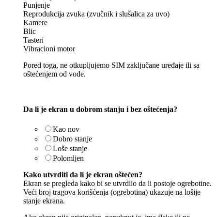
Punjenje
Reprodukcija zvuka (zvučnik i slušalica za uvo)
Kamere
Blic
Tasteri
Vibracioni motor
Pored toga, ne otkupljujemo SIM zaključane uređaje ili sa
oštećenjem od vode.
Da li je ekran u dobrom stanju i bez oštećenja?
Kao nov
Dobro stanje
Loše stanje
Polomljen
Kako utvrditi da li je ekran oštećen?
Ekran se pregleda kako bi se utvrdilo da li postoje ogrebotine.
Veći broj tragova korišćenja (ogrebotina) ukazuje na lošije
stanje ekrana.