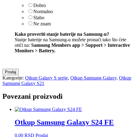
Dobro
Normalno
Slabo
Ne znam
Kako proveriti stanje baterije na Samsung-u?
Stanje baterije na Samsung-u možete pronaći tako što ćete
otići na:
Samsung Members app > Support > Interactive
Monitors > Battery
.
Otkup
Prodaj
Samsung
Kategorije:
Otkup Galaxy S serije
,
Otkup Samsung Galaxy
,
Otkup
Galaxy
Samsung Galaxy S21
S21
količina
Povezani proizvodi
Otkup Samsung Galaxy S24 FE
0,00
RSD
Prodaj