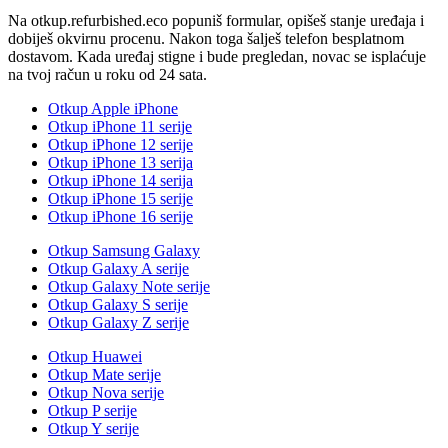
Na otkup.refurbished.eco popuniš formular, opišeš stanje uređaja i
dobiješ okvirnu procenu. Nakon toga šalješ telefon besplatnom
dostavom. Kada uređaj stigne i bude pregledan, novac se isplaćuje
na tvoj račun u roku od 24 sata.
Otkup Apple iPhone
Otkup iPhone 11 serije
Otkup iPhone 12 serije
Otkup iPhone 13 serija
Otkup iPhone 14 serija
Otkup iPhone 15 serije
Otkup iPhone 16 serije
Otkup Samsung Galaxy
Otkup Galaxy A serije
Otkup Galaxy Note serije
Otkup Galaxy S serije
Otkup Galaxy Z serije
Otkup Huawei
Otkup Mate serije
Otkup Nova serije
Otkup P serije
Otkup Y serije