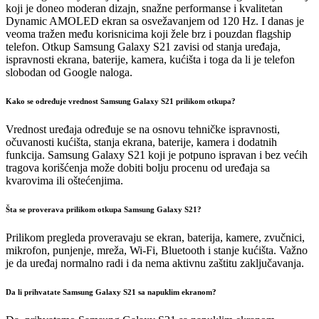
koji je doneo moderan dizajn, snažne performanse i kvalitetan
Dynamic AMOLED ekran sa osvežavanjem od 120 Hz. I danas je
veoma tražen među korisnicima koji žele brz i pouzdan flagship
telefon. Otkup Samsung Galaxy S21 zavisi od stanja uređaja,
ispravnosti ekrana, baterije, kamera, kućišta i toga da li je telefon
slobodan od Google naloga.
Kako se određuje vrednost Samsung Galaxy S21 prilikom otkupa?
Vrednost uređaja određuje se na osnovu tehničke ispravnosti,
očuvanosti kućišta, stanja ekrana, baterije, kamera i dodatnih
funkcija. Samsung Galaxy S21 koji je potpuno ispravan i bez većih
tragova korišćenja može dobiti bolju procenu od uređaja sa
kvarovima ili oštećenjima.
Šta se proverava prilikom otkupa Samsung Galaxy S21?
Prilikom pregleda proveravaju se ekran, baterija, kamere, zvučnici,
mikrofon, punjenje, mreža, Wi-Fi, Bluetooth i stanje kućišta. Važno
je da uređaj normalno radi i da nema aktivnu zaštitu zaključavanja.
Da li prihvatate Samsung Galaxy S21 sa napuklim ekranom?