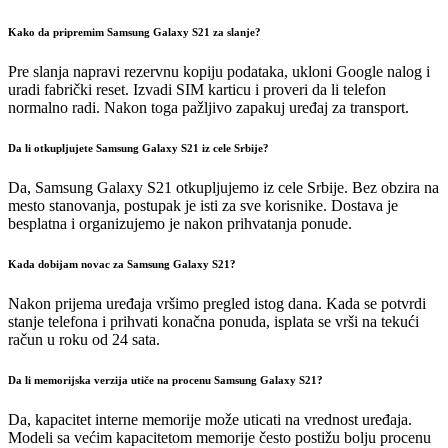
Kako da pripremim Samsung Galaxy S21 za slanje?
Pre slanja napravi rezervnu kopiju podataka, ukloni Google nalog i
uradi fabrički reset. Izvadi SIM karticu i proveri da li telefon
normalno radi. Nakon toga pažljivo zapakuj uređaj za transport.
Da li otkupljujete Samsung Galaxy S21 iz cele Srbije?
Da, Samsung Galaxy S21 otkupljujemo iz cele Srbije. Bez obzira na
mesto stanovanja, postupak je isti za sve korisnike. Dostava je
besplatna i organizujemo je nakon prihvatanja ponude.
Kada dobijam novac za Samsung Galaxy S21?
Nakon prijema uređaja vršimo pregled istog dana. Kada se potvrdi
stanje telefona i prihvati konačna ponuda, isplata se vrši na tekući
račun u roku od 24 sata.
Da li memorijska verzija utiče na procenu Samsung Galaxy S21?
Da, kapacitet interne memorije može uticati na vrednost uređaja.
Modeli sa većim kapacitetom memorije često postižu bolju procenu