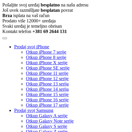
Pošaljite svoj uređaj
besplatno
na našu adresu
Još uvek razmišljate
besplatan
povrat
Brza
isplata na vaš račun
Prodato više 12000+ uređaja
Svaki uređaj je temeljno obrisan
Kontakt telefon
+381 69 2644 131
Prodaj svoj iPhone
Otkup iPhone 7 serije
Otkup iPhone 8 serije
Otkup iPhone X serije
Otkup iPhone SE serije
Otkup iPhone 11 serije
Otkup iPhone 12 serije
Otkup iPhone 13 serija
Otkup iPhone 14 serija
Otkup iPhone 15 serije
Otkup iPhone 16 serije
Otkup iPhone 17 serije
Prodaj svoj Samsung
Otkup Galaxy A serije
Otkup Galaxy Note serije
Otkup Galaxy S serije
Otkup Galaxy Z serije