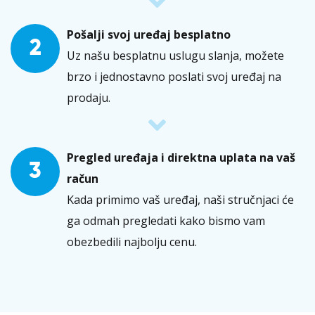
Pošalji svoj uređaj besplatno
2
Uz našu besplatnu uslugu slanja, možete
brzo i jednostavno poslati svoj uređaj na
prodaju.
Pregled uređaja i direktna uplata na vaš
3
račun
Kada primimo vaš uređaj, naši stručnjaci će
ga odmah pregledati kako bismo vam
obezbedili najbolju cenu.