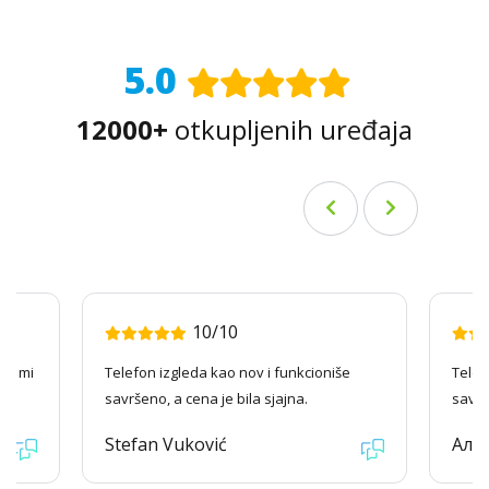
5.0
12000+
otkupljenih uređaja
10/10
ago mi
Telefon izgleda kao nov i funkcioniše
Telef
savršeno, a cena je bila sjajna.
savrš
Stefan Vuković
Але