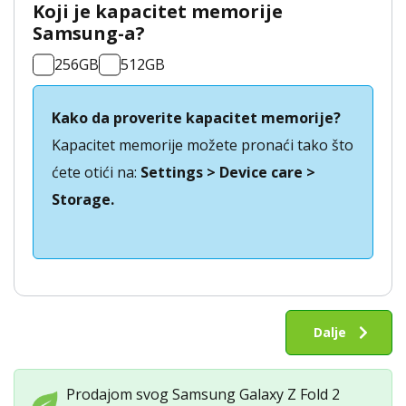
Koji je kapacitet memorije
Samsung-a?
256GB
512GB
Kako da proverite kapacitet memorije?
Kapacitet memorije možete pronaći tako što
ćete otići na:
Settings > Device care >
Storage.
Otkup
Samsung
Dalje
Galaxy
Z
Prodajom svog Samsung Galaxy Z Fold 2
Fold