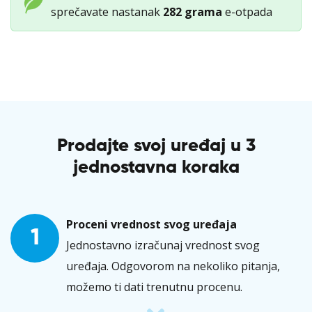
2
sprečavate nastanak
282 grama
e-otpada
količina
Prodajte svoj uređaj u 3
jednostavna koraka
Proceni vrednost svog uređaja
1
Jednostavno izračunaj vrednost svog
uređaja. Odgovorom na nekoliko pitanja,
možemo ti dati trenutnu procenu.