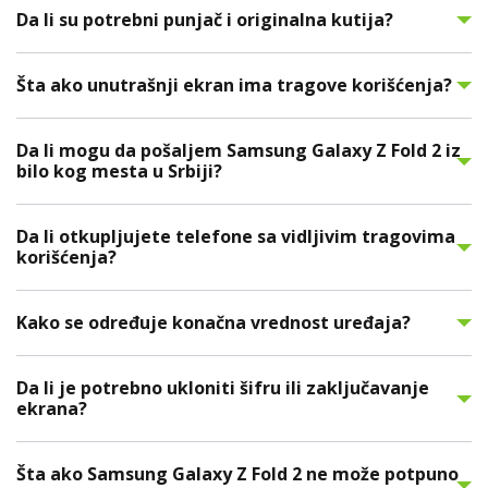
Da li su potrebni punjač i originalna kutija?
Šta ako unutrašnji ekran ima tragove korišćenja?
Da li mogu da pošaljem Samsung Galaxy Z Fold 2 iz
bilo kog mesta u Srbiji?
Da li otkupljujete telefone sa vidljivim tragovima
korišćenja?
Kako se određuje konačna vrednost uređaja?
Da li je potrebno ukloniti šifru ili zaključavanje
ekrana?
Šta ako Samsung Galaxy Z Fold 2 ne može potpuno