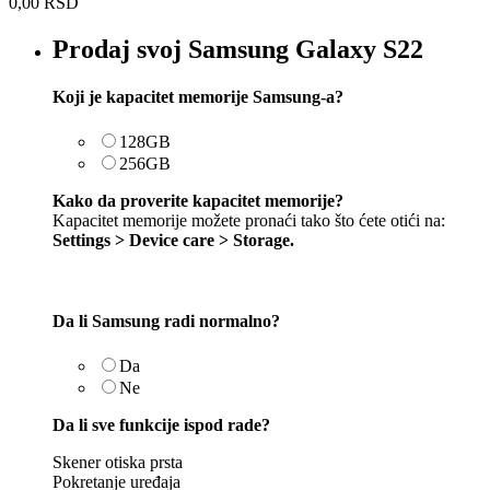
0,00
RSD
Prodaj svoj Samsung Galaxy S22
Koji je kapacitet memorije Samsung-a?
128GB
256GB
Kako da proverite kapacitet memorije?
Kapacitet memorije možete pronaći tako što ćete otići na:
Settings > Device care > Storage.
Da li Samsung radi normalno?
Da
Ne
Da li sve funkcije ispod rade?
Skener otiska prsta
Pokretanje uređaja