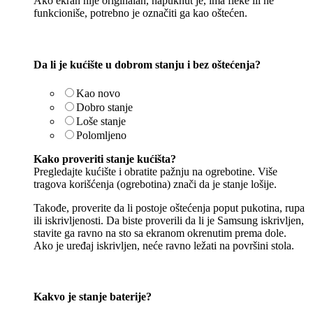
Ako ekran nije originalan, napuknut je, ima fleke ili ne
funkcioniše, potrebno je označiti ga kao oštećen.
Da li je kućište u dobrom stanju i bez oštećenja?
Kao novo
Dobro stanje
Loše stanje
Polomljeno
Kako proveriti stanje kućišta?
Pregledajte kućište i obratite pažnju na ogrebotine. Više
tragova korišćenja (ogrebotina) znači da je stanje lošije.
Takođe, proverite da li postoje oštećenja poput pukotina, rupa
ili iskrivljenosti. Da biste proverili da li je Samsung iskrivljen,
stavite ga ravno na sto sa ekranom okrenutim prema dole.
Ako je uređaj iskrivljen, neće ravno ležati na površini stola.
Kakvo je stanje baterije?