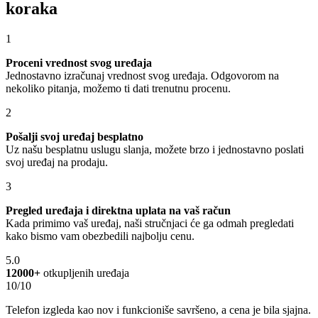
koraka
1
Proceni vrednost svog uređaja
Jednostavno izračunaj vrednost svog uređaja. Odgovorom na
nekoliko pitanja, možemo ti dati trenutnu procenu.
2
Pošalji svoj uređaj besplatno
Uz našu besplatnu uslugu slanja, možete brzo i jednostavno poslati
svoj uređaj na prodaju.
3
Pregled uređaja i direktna uplata na vaš račun
Kada primimo vaš uređaj, naši stručnjaci će ga odmah pregledati
kako bismo vam obezbedili najbolju cenu.
5.0
12000+
otkupljenih uređaja
10/10
Telefon izgleda kao nov i funkcioniše savršeno, a cena je bila sjajna.