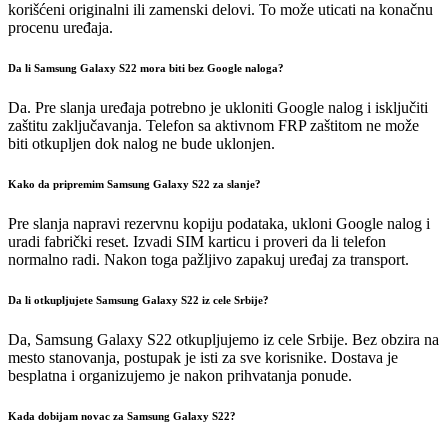
korišćeni originalni ili zamenski delovi. To može uticati na konačnu
procenu uređaja.
Da li Samsung Galaxy S22 mora biti bez Google naloga?
Da. Pre slanja uređaja potrebno je ukloniti Google nalog i isključiti
zaštitu zaključavanja. Telefon sa aktivnom FRP zaštitom ne može
biti otkupljen dok nalog ne bude uklonjen.
Kako da pripremim Samsung Galaxy S22 za slanje?
Pre slanja napravi rezervnu kopiju podataka, ukloni Google nalog i
uradi fabrički reset. Izvadi SIM karticu i proveri da li telefon
normalno radi. Nakon toga pažljivo zapakuj uređaj za transport.
Da li otkupljujete Samsung Galaxy S22 iz cele Srbije?
Da, Samsung Galaxy S22 otkupljujemo iz cele Srbije. Bez obzira na
mesto stanovanja, postupak je isti za sve korisnike. Dostava je
besplatna i organizujemo je nakon prihvatanja ponude.
Kada dobijam novac za Samsung Galaxy S22?