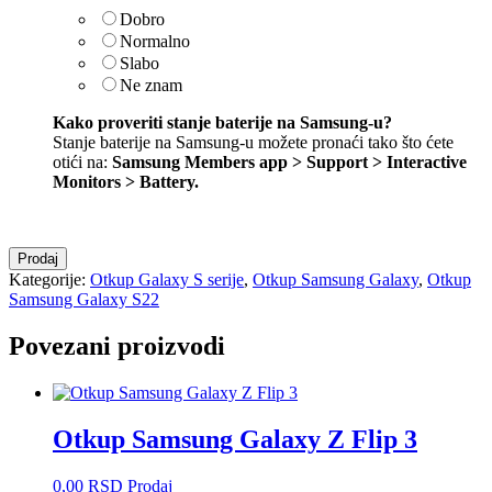
Dobro
Normalno
Slabo
Ne znam
Kako proveriti stanje baterije na Samsung-u?
Stanje baterije na Samsung-u možete pronaći tako što ćete
otići na:
Samsung Members app > Support > Interactive
Monitors > Battery
.
Otkup
Prodaj
Samsung
Kategorije:
Otkup Galaxy S serije
,
Otkup Samsung Galaxy
,
Otkup
Galaxy
Samsung Galaxy S22
S22
količina
Povezani proizvodi
Otkup Samsung Galaxy Z Flip 3
0,00
RSD
Prodaj