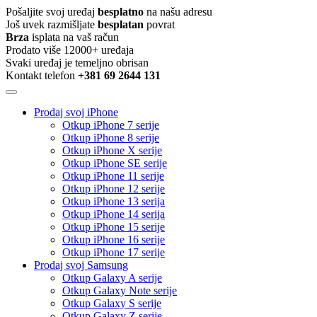
Pošaljite svoj uređaj
besplatno
na našu adresu
Još uvek razmišljate
besplatan
povrat
Brza
isplata na vaš račun
Prodato više 12000+ uređaja
Svaki uređaj je temeljno obrisan
Kontakt telefon
+381 69 2644 131
Prodaj svoj iPhone
Otkup iPhone 7 serije
Otkup iPhone 8 serije
Otkup iPhone X serije
Otkup iPhone SE serije
Otkup iPhone 11 serije
Otkup iPhone 12 serije
Otkup iPhone 13 serija
Otkup iPhone 14 serija
Otkup iPhone 15 serije
Otkup iPhone 16 serije
Otkup iPhone 17 serije
Prodaj svoj Samsung
Otkup Galaxy A serije
Otkup Galaxy Note serije
Otkup Galaxy S serije
Otkup Galaxy Z serije