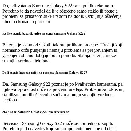
Da, prihvatamo Samsung Galaxy S22 sa napuklim ekranom.
Potrebno je da navedeš da li je oštećeno samo staklo ili postoje
problemi sa prikazom slike i radom na dodir. Ozbiljnija oštećenja
utiču na konačnu procenu.
Koliko stanje baterije utiče na cenu Samsung Galaxy S22?
Baterija je jedan od važnih faktora prilikom procene. Uređaji koji
normalno drže punjenje i nemaju problema sa pregrevanjem ili
gašenjem obično dobijaju bolju ponudu. Slabija baterija može
smanjiti vrednost telefona.
Da li stanje kamera utiče na procenu Samsung Galaxy S22?
Da. Samsung Galaxy S22 poznat je po kvalitetnim kamerama, pa
njihova ispravnost utiče na procenu uređaja. Problemi sa fokusom,
stabilizacijom ili oštećenim sočivima mogu smanjiti vrednost
telefona.
Šta ako je Samsung Galaxy S22 bio servisiran?
Servisiran Samsung Galaxy S22 može se normalno otkupiti.
Potrebno je da navedeš koje su komponente menjane i da li su