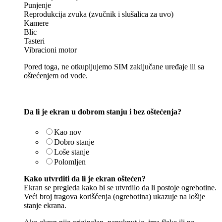
Punjenje
Reprodukcija zvuka (zvučnik i slušalica za uvo)
Kamere
Blic
Tasteri
Vibracioni motor
Pored toga, ne otkupljujemo SIM zaključane uređaje ili sa
oštećenjem od vode.
Da li je ekran u dobrom stanju i bez oštećenja?
Kao nov
Dobro stanje
Loše stanje
Polomljen
Kako utvrditi da li je ekran oštećen?
Ekran se pregleda kako bi se utvrdilo da li postoje ogrebotine.
Veći broj tragova korišćenja (ogrebotina) ukazuje na lošije
stanje ekrana.