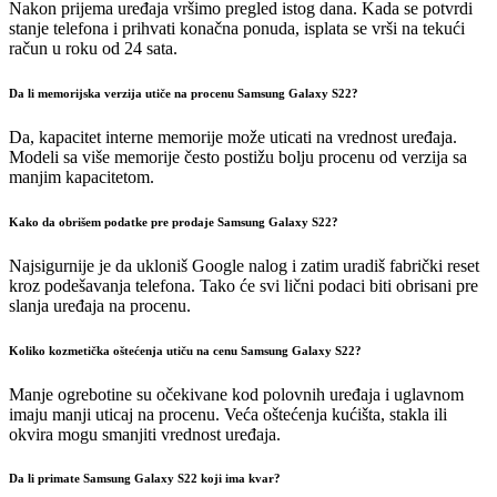
Nakon prijema uređaja vršimo pregled istog dana. Kada se potvrdi
stanje telefona i prihvati konačna ponuda, isplata se vrši na tekući
račun u roku od 24 sata.
Da li memorijska verzija utiče na procenu Samsung Galaxy S22?
Da, kapacitet interne memorije može uticati na vrednost uređaja.
Modeli sa više memorije često postižu bolju procenu od verzija sa
manjim kapacitetom.
Kako da obrišem podatke pre prodaje Samsung Galaxy S22?
Najsigurnije je da ukloniš Google nalog i zatim uradiš fabrički reset
kroz podešavanja telefona. Tako će svi lični podaci biti obrisani pre
slanja uređaja na procenu.
Koliko kozmetička oštećenja utiču na cenu Samsung Galaxy S22?
Manje ogrebotine su očekivane kod polovnih uređaja i uglavnom
imaju manji uticaj na procenu. Veća oštećenja kućišta, stakla ili
okvira mogu smanjiti vrednost uređaja.
Da li primate Samsung Galaxy S22 koji ima kvar?