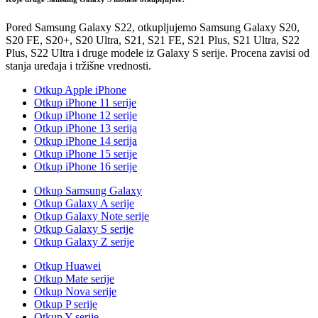
Pored Samsung Galaxy S22, otkupljujemo Samsung Galaxy S20,
S20 FE, S20+, S20 Ultra, S21, S21 FE, S21 Plus, S21 Ultra, S22
Plus, S22 Ultra i druge modele iz Galaxy S serije. Procena zavisi od
stanja uređaja i tržišne vrednosti.
Otkup Apple iPhone
Otkup iPhone 11 serije
Otkup iPhone 12 serije
Otkup iPhone 13 serija
Otkup iPhone 14 serija
Otkup iPhone 15 serije
Otkup iPhone 16 serije
Otkup Samsung Galaxy
Otkup Galaxy A serije
Otkup Galaxy Note serije
Otkup Galaxy S serije
Otkup Galaxy Z serije
Otkup Huawei
Otkup Mate serije
Otkup Nova serije
Otkup P serije
Otkup Y serije