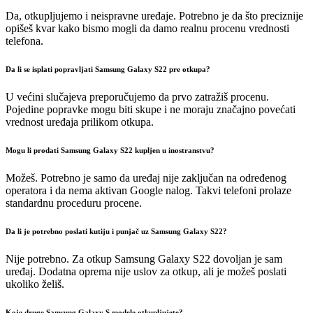
Da, otkupljujemo i neispravne uređaje. Potrebno je da što preciznije
opišeš kvar kako bismo mogli da damo realnu procenu vrednosti
telefona.
Da li se isplati popravljati Samsung Galaxy S22 pre otkupa?
U većini slučajeva preporučujemo da prvo zatražiš procenu.
Pojedine popravke mogu biti skupe i ne moraju značajno povećati
vrednost uređaja prilikom otkupa.
Mogu li prodati Samsung Galaxy S22 kupljen u inostranstvu?
Možeš. Potrebno je samo da uređaj nije zaključan na određenog
operatora i da nema aktivan Google nalog. Takvi telefoni prolaze
standardnu proceduru procene.
Da li je potrebno poslati kutiju i punjač uz Samsung Galaxy S22?
Nije potrebno. Za otkup Samsung Galaxy S22 dovoljan je sam
uređaj. Dodatna oprema nije uslov za otkup, ali je možeš poslati
ukoliko želiš.
Koje druge Samsung Galaxy S modele otkupljujete?