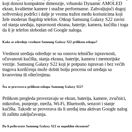
koji donosi kompaktne dimenzije, vrhunski Dynamic AMOLED
ekran, kvalitetne kamere i snažne performanse. Zahvaljujući dugoj
softverskoj podršci i dalje je veoma tražen među korisnicima koji
žele moderan flagship telefon. Otkup Samsung Galaxy S22 zavisi
od stanja uređaja, ispravnosti ekrana, baterije, kamera, kućišta i toga
da li je telefon slobodan od Google naloga.
Kako se određuje vrednost Samsung Galaxy S22 prilikom otkupa?
Vrednost uređaja određuje se na osnovu tehničke ispravnosti,
očuvanosti kućišta, stanja ekrana, baterije, kamera i memorijske
verzije. Samsung Galaxy S22 koji je potpuno ispravan i bez većih
tragova korišćenja može dobiti bolju procenu od uređaja sa
kvarovima ili oštećenjima.
Šta se proverava prilikom otkupa Samsung Galaxy S22?
Prilikom pregleda proveravaju se ekran, baterija, kamere, zvučnici,
mikrofon, punjenje, mreža, Wi-Fi, Bluetooth, senzori i stanje
kućišta. Takođe se proverava da li uređaj ima aktivan Google nalog
ili zaštitu zaključavanja.
Da li prihvatate Samsung Galaxy S22 sa napuklim ekranom?