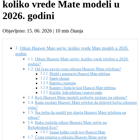
koliko vrede Mate modeli u
2026. godini
Objavljeno: 15. 06. 2026 | 10 min čitanja
Otkup Huawei Mate serije: koliko vrede Mate modeli u 2026.
godini
Otkup Huawei Mate serije: koliko vredi telefon u 2026.
godini?
Od čega zavisi cena otkupa Huawei Mate telefona?
Model i generacija Huawei Mate telefona
Stanje ekrana
Baterija i punjenje
Kamere i funkcije kod Huawei Mate telefona
Kućište, leđa telefona i tragovi pada
Koji Huawei Mate modeli najbolje prolaze na otkupu?
Kada prodati Huawei Mate telefon da dobiješ bolju otkupnu
cenu?
Šta treba da uradiš pre slanja Huawei Mate telefona na
otkup?
Kako izgleda otkup Huawei Mate serije na
Refurbished.Eco?
Saznaj koliko vredi tvoj Huawei Mate
Česta pitanja o otkupu Huawei Mate serije