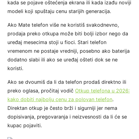
kada se pojave oštećenja ekrana ili kada izađu noviji
modeli koji spuštaju cenu starijih generacija.
Ako Mate telefon više ne koristiš svakodnevno,
prodaja preko otkupa može biti bolji izbor nego da
uređaj mesecima stoji u fioci. Stari telefon
vremenom ne postaje vredniji, posebno ako baterija
dodatno slabi ili ako se uređaj ošteti dok se ne
koristi.
Ako se dvoumiš da li da telefon prodaš direktno ili
preko oglasa, pročitaj vodič
Otkup telefona u 2026:
kako dobiti najbolju cenu za polovan telefon
.
Direktan otkup je često brži i sigurniji jer nema
dopisivanja, pregovaranja i neizvesnosti da li će se
kupac pojaviti.