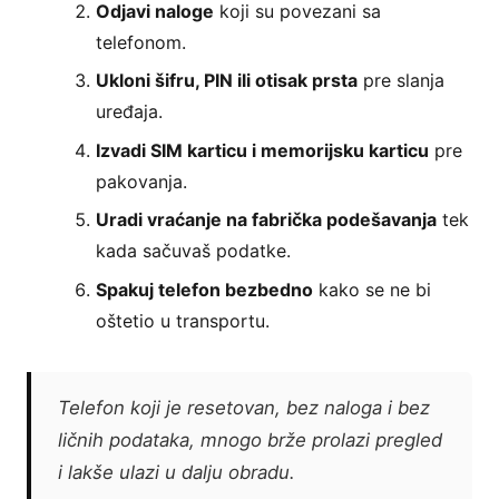
Odjavi naloge
koji su povezani sa
telefonom.
Ukloni šifru, PIN ili otisak prsta
pre slanja
uređaja.
Izvadi SIM karticu i memorijsku karticu
pre
pakovanja.
Uradi vraćanje na fabrička podešavanja
tek
kada sačuvaš podatke.
Spakuj telefon bezbedno
kako se ne bi
oštetio u transportu.
Telefon koji je resetovan, bez naloga i bez
ličnih podataka, mnogo brže prolazi pregled
i lakše ulazi u dalju obradu.