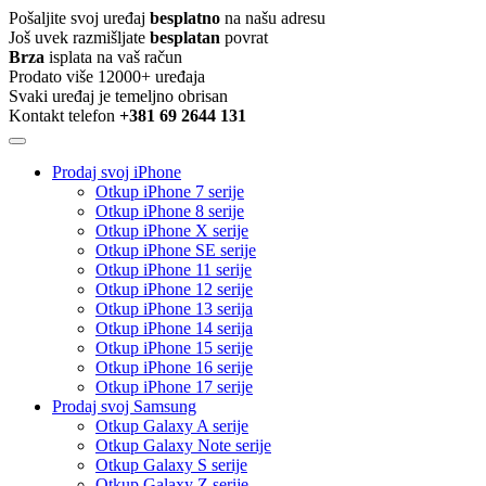
Pošaljite svoj uređaj
besplatno
na našu adresu
Još uvek razmišljate
besplatan
povrat
Brza
isplata na vaš račun
Prodato više 12000+ uređaja
Svaki uređaj je temeljno obrisan
Kontakt telefon
+381 69 2644 131
Prodaj svoj iPhone
Otkup iPhone 7 serije
Otkup iPhone 8 serije
Otkup iPhone X serije
Otkup iPhone SE serije
Otkup iPhone 11 serije
Otkup iPhone 12 serije
Otkup iPhone 13 serija
Otkup iPhone 14 serija
Otkup iPhone 15 serije
Otkup iPhone 16 serije
Otkup iPhone 17 serije
Prodaj svoj Samsung
Otkup Galaxy A serije
Otkup Galaxy Note serije
Otkup Galaxy S serije
Otkup Galaxy Z serije