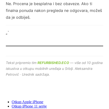
Ne. Procena je besplatna i bez obaveze. Ako ti
finalna ponuda nakon pregleda ne odgovara, možeš
da je odbiješ.
„`
Tekst pripremio tim
REFURBISHED.ECO
— više od 10 godina
iskustva u otkupu mobilnih uređaja u Srbiji. Aleksandra
Petrović · Urednik sadržaja.
Otkup Apple iPhone
Otkup iPhone 11 serije