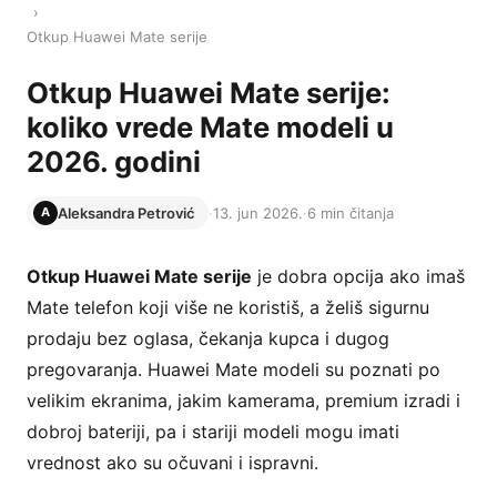
›
Otkup Huawei Mate serije
Otkup Huawei Mate serije:
koliko vrede Mate modeli u
2026. godini
Aleksandra Petrović
·
13. jun 2026.
·
6 min čitanja
A
Otkup Huawei Mate serije
je dobra opcija ako imaš
Mate telefon koji više ne koristiš, a želiš sigurnu
prodaju bez oglasa, čekanja kupca i dugog
pregovaranja. Huawei Mate modeli su poznati po
velikim ekranima, jakim kamerama, premium izradi i
dobroj bateriji, pa i stariji modeli mogu imati
vrednost ako su očuvani i ispravni.