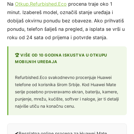
Na
Otkup.Refurbished.Eco
procena traje oko 1
minut. Izabereš model, označiš stanje uređaja i
dobijaš okvirnu ponudu bez obaveze. Ako prihvatiš
ponudu, telefon šalješ na pregled, a isplata se vrši u
roku od 24 sata od prijema i potvrde stanja.
🏆 VIŠE OD 10 GODINA ISKUSTVA U OTKUPU
MOBILNIH UREĐAJA
Refurbished.Eco svakodnevno procenjuje Huawei
telefone od korisnika širom Srbije. Kod Huawei Mate
serije posebno proveravamo ekran, bateriju, kamere,
punjenje, mrežu, kućište, softver i naloge, jer ti detalji
najviše utiču na konačnu cenu.
Besplatna online procena za Huawei Mate