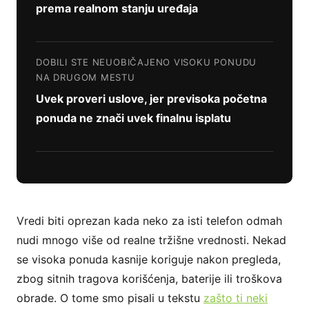
prema realnom stanju uređaja
DOBILI STE NEUOBIČAJENO VISOKU PONUDU
NA DRUGOM MESTU
Uvek proveri uslove, jer previsoka početna
ponuda ne znači uvek finalnu isplatu
Vredi biti oprezan kada neko za isti telefon odmah
nudi mnogo više od realne tržišne vrednosti. Nekad
se visoka ponuda kasnije koriguje nakon pregleda,
zbog sitnih tragova korišćenja, baterije ili troškova
obrade. O tome smo pisali u tekstu
zašto ti neki