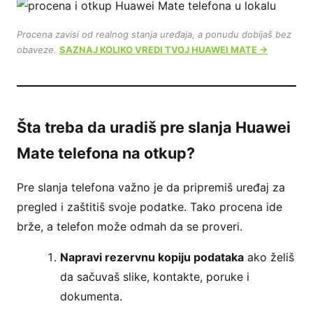
Procena zavisi od realnog stanja uređaja, a ponudu dobijaš bez
obaveze.
SAZNAJ KOLIKO VREDI TVOJ HUAWEI MATE →
Šta treba da uradiš pre slanja Huawei
Mate telefona na otkup?
Pre slanja telefona važno je da pripremiš uređaj za
pregled i zaštitiš svoje podatke. Tako procena ide
brže, a telefon može odmah da se proveri.
Napravi rezervnu kopiju podataka
ako želiš
da sačuvaš slike, kontakte, poruke i
dokumenta.