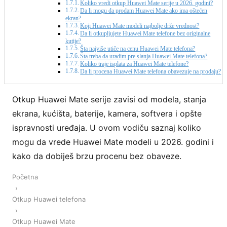
Koliko vredi otkup Huawei Mate serije u 2026. godini?
Da li mogu da prodam Huawei Mate ako ima oštećen
ekran?
Koji Huawei Mate modeli najbolje drže vrednost?
Da li otkupljujete Huawei Mate telefone bez originalne
kutije?
Šta najviše utiče na cenu Huawei Mate telefona?
Šta treba da uradim pre slanja Huawei Mate telefona?
Koliko traje isplata za Huawei Mate telefone?
Da li procena Huawei Mate telefona obavezuje na prodaju?
Otkup Huawei Mate serije zavisi od modela, stanja
ekrana, kućišta, baterije, kamera, softvera i opšte
ispravnosti uređaja. U ovom vodiču saznaj koliko
mogu da vrede Huawei Mate modeli u 2026. godini i
kako da dobiješ brzu procenu bez obaveze.
Početna
›
Otkup Huawei telefona
›
Otkup Huawei Mate