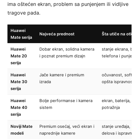
ima oštećen ekran, problem sa punjenjem ili vidljive
tragove pada.
Huawei
Najveća prednost
Šta utiče na otkup
Mate serija
Huawei
Dobar ekran, solidna kamera
stanje ekrana, bater
Mate 20
i poznat premium dizajn
telefona i punjenja
serija
Huawei
Jače kamere i premium
očuvanost, softver
Mate 30
izrada
opšta ispravnost
serija
Huawei
Bolje performanse i kamera
ekran, baterija, kuć
Mate 40
sistem
potražnja
serija
Noviji Mate
Premium osećaj, veći ekran i
stanje uređaja, do
modeli
naprednije kamere
delova i ispravnost 