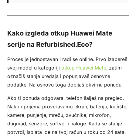
Kako izgleda otkup Huawei Mate
serije na Refurbished.Eco?
Proces je jednostavan i radi se online. Prvo izabereš
svoj model u kategoriji
otkup Huawei Mate
, zatim
označiš stanje uređaja i popunjavaš osnovne
podatke. Na osnovu toga dobijaš okvirnu ponudu.
Ako ti ponuda odgovara, telefon šalješ na pregled.
Nakon prijema proveravamo ekran, bateriju, kućište,
kamere, punjenje, mrežu, zvučnike, mikrofon,
dugmad, senzore, softver i naloge. Kada se stanje
potvrdi, isplata ide na tvoj račun u roku od 24 sata.