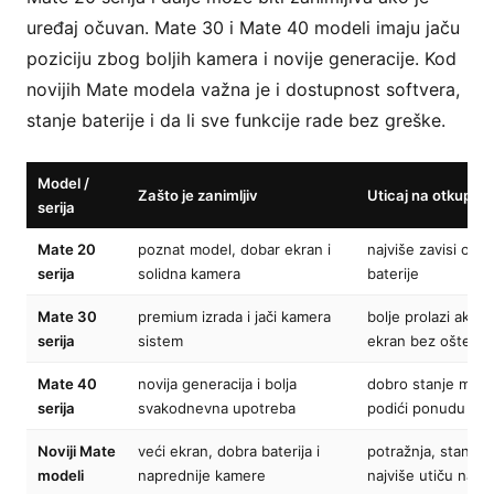
uređaj očuvan. Mate 30 i Mate 40 modeli imaju jaču
poziciju zbog boljih kamera i novije generacije. Kod
novijih Mate modela važna je i dostupnost softvera,
stanje baterije i da li sve funkcije rade bez greške.
Model /
Zašto je zanimljiv
Uticaj na otkupnu
serija
Mate 20
poznat model, dobar ekran i
najviše zavisi od o
serija
solidna kamera
baterije
Mate 30
premium izrada i jači kamera
bolje prolazi ako 
serija
sistem
ekran bez oštećen
Mate 40
novija generacija i bolja
dobro stanje mož
serija
svakodnevna upotreba
podići ponudu
Noviji Mate
veći ekran, dobra baterija i
potražnja, stanje i
modeli
naprednije kamere
najviše utiču na c