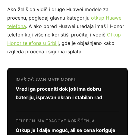
Ako želiš da vidiš i druge Huawei modele za
procenu, pogledaj glavnu kategoriju
otkup Huawei
telefona
. A ako pored Huawei uređaja imaš i Honor
telefon koji više ne koristiš, pročitaj i vodič
Otkup
Honor telefona u Srbiji
, gde je objašnjeno kako
izgleda procena i sigurna isplata.
IMAŠ OČUVAN MATE MODEL
Vredi ga proceniti dok još ima dobru
bateriju, ispravan ekran i stabilan rad
TELEFON IMA TRAGOVE KORIŠĆENJA
Otkup je i dalje moguć, ali se cena koriguje