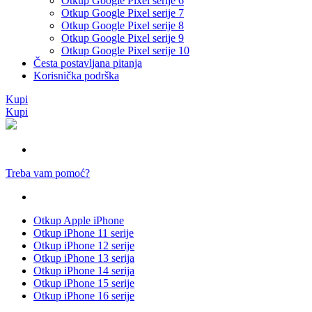
Otkup Google Pixel serije 6
Otkup Google Pixel serije 7
Otkup Google Pixel serije 8
Otkup Google Pixel serije 9
Otkup Google Pixel serije 10
Česta postavljana pitanja
Korisnička podrška
Kupi
Kupi
Treba vam pomoć?
Otkup Apple iPhone
Otkup iPhone 11 serije
Otkup iPhone 12 serije
Otkup iPhone 13 serija
Otkup iPhone 14 serija
Otkup iPhone 15 serije
Otkup iPhone 16 serije