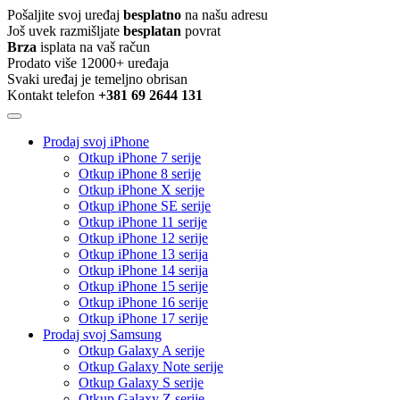
Pošaljite svoj uređaj
besplatno
na našu adresu
Još uvek razmišljate
besplatan
povrat
Brza
isplata na vaš račun
Prodato više 12000+ uređaja
Svaki uređaj je temeljno obrisan
Kontakt telefon
+381 69 2644 131
Prodaj svoj iPhone
Otkup iPhone 7 serije
Otkup iPhone 8 serije
Otkup iPhone X serije
Otkup iPhone SE serije
Otkup iPhone 11 serije
Otkup iPhone 12 serije
Otkup iPhone 13 serija
Otkup iPhone 14 serija
Otkup iPhone 15 serije
Otkup iPhone 16 serije
Otkup iPhone 17 serije
Prodaj svoj Samsung
Otkup Galaxy A serije
Otkup Galaxy Note serije
Otkup Galaxy S serije
Otkup Galaxy Z serije