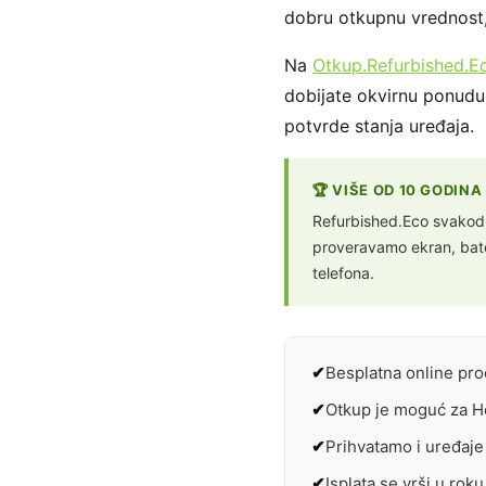
dobru otkupnu vrednost,
Na
Otkup.Refurbished.E
dobijate okvirnu ponudu
potvrde stanja uređaja.
🏆 VIŠE OD 10 GODIN
Refurbished.Eco svakodn
proveravamo ekran, bater
telefona.
Besplatna online pr
Otkup je moguć za H
Prihvatamo i uređaje
Isplata se vrši u rok