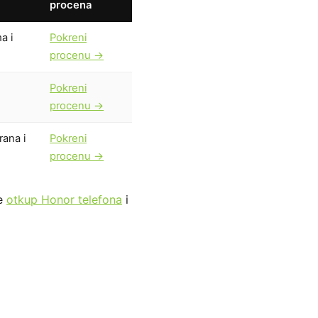
procena
a i
Pokreni
procenu →
Pokreni
procenu →
rana i
Pokreni
procenu →
je
otkup Honor telefona
i