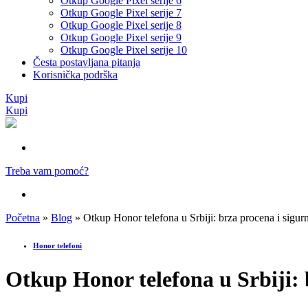
Otkup Google Pixel serije 6
Otkup Google Pixel serije 7
Otkup Google Pixel serije 8
Otkup Google Pixel serije 9
Otkup Google Pixel serije 10
Česta postavljana pitanja
Korisnička podrška
Kupi
Kupi
Treba vam pomoć?
Početna
»
Blog
»
Otkup Honor telefona u Srbiji: brza procena i sigurn
Honor telefoni
Otkup Honor telefona u Srbiji: 