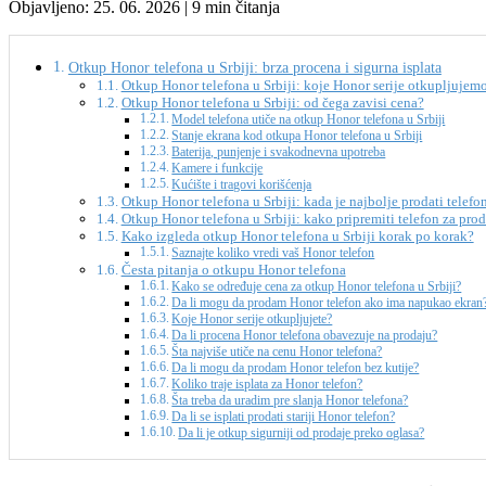
Objavljeno: 25. 06. 2026 | 9 min čitanja
Otkup Honor telefona u Srbiji: brza procena i sigurna isplata
Otkup Honor telefona u Srbiji: koje Honor serije otkupljujem
Otkup Honor telefona u Srbiji: od čega zavisi cena?
Model telefona utiče na otkup Honor telefona u Srbiji
Stanje ekrana kod otkupa Honor telefona u Srbiji
Baterija, punjenje i svakodnevna upotreba
Kamere i funkcije
Kućište i tragovi korišćenja
Otkup Honor telefona u Srbiji: kada je najbolje prodati telefo
Otkup Honor telefona u Srbiji: kako pripremiti telefon za pro
Kako izgleda otkup Honor telefona u Srbiji korak po korak?
Saznajte koliko vredi vaš Honor telefon
Česta pitanja o otkupu Honor telefona
Kako se određuje cena za otkup Honor telefona u Srbiji?
Da li mogu da prodam Honor telefon ako ima napukao ekran
Koje Honor serije otkupljujete?
Da li procena Honor telefona obavezuje na prodaju?
Šta najviše utiče na cenu Honor telefona?
Da li mogu da prodam Honor telefon bez kutije?
Koliko traje isplata za Honor telefon?
Šta treba da uradim pre slanja Honor telefona?
Da li se isplati prodati stariji Honor telefon?
Da li je otkup sigurniji od prodaje preko oglasa?