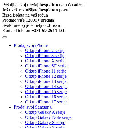
Pošaljite svoj uređaj
besplatno
na našu adresu
Još uvek razmišljate
besplatan
povrat
Brza
isplata na vaš račun
Prodato više 12000+ uređaja
Svaki uređaj je temeljno obrisan
Kontakt telefon
+381 69 2644 131
Prodaj svoj iPhone
Otkup iPhone 7 serije
Otkup iPhone 8 serije
Otkup iPhone X serije
Otkup iPhone SE serije
Otkup iPhone 11 serije
Otkup iPhone 12 serije
Otkup iPhone 13 serija
Otkup iPhone 14 serija
Otkup iPhone 15 serije
Otkup iPhone 16 serije
Otkup iPhone 17 serije
Prodaj svoj Samsung
Otkup Galaxy A serije
Otkup Galaxy Note serije
Otkup Galaxy S serije
Otkup Galaxy Z serije