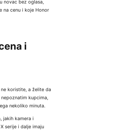
 u novac bez oglasa,
če na cenu i koje Honor
cena i
e koristite, a želite da
a nepoznatim kupcima,
vega nekoliko minuta.
, jakih kamera i
serije i dalje imaju