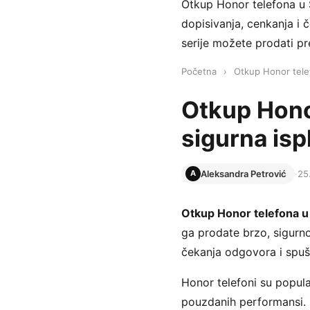
Otkup Honor telefona u S
dopisivanja, cenkanja i 
serije možete prodati p
Početna
›
Otkup Honor tele
Otkup Honor
sigurna isp
Aleksandra Petrović
·
25
A
Otkup Honor telefona u 
ga prodate brzo, sigurn
čekanja odgovora i spušt
Honor telefoni su popula
pouzdanih performansi. 