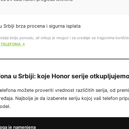
bija bolju ponudu, ali otkup je moguć i za uređaje sa tragovima korišće
 TELEFONA →
ona u Srbiji: koje Honor serije otkupljujem
elefona možete proveriti vrednost različitih serija, od pr
eđaja. Najbolje je da izaberete seriju kojoj vaš telefon pri
odel.
oga je namenjena