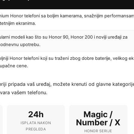
ium Honor telefoni sa boljim kamerama, snažnijim performansam
itetnijim ekranima.
larni modeli kao što su Honor 90, Honor 200 i noviji uređaji za
kodnevnu upotrebu.
ljniji Honor telefoni koji su traženi zbog dobre baterije, velikog ek
tupačne cene.
seriji pripada vaš uređaj, možete krenuti od glavne kategori
vara vašem telefonu.
24h
Magic /
Number / X
ISPLATA NAKON
PREGLEDA
HONOR SERIJE