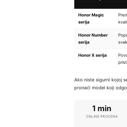
Honor Magic
Prem
serija
kval
Honor Number
Popu
serija
sva
Honor X serija
Povo
pris
Ako niste sigurni kojoj 
pronaći model koji odgo
1 min
ONLINE PROCENA