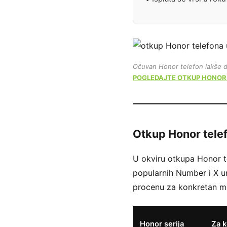
Očuvan Honor telefon lakše do
POGLEDAJTE OTKUP HONOR
Otkup Honor telef
U okviru otkupa Honor t
popularnih Number i X ur
procenu za konkretan m
Honor serija
Za k