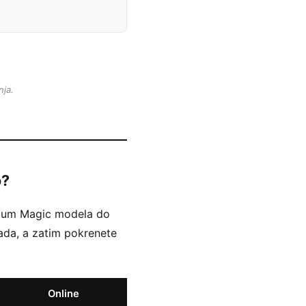
nja.
o?
emium Magic modela do
pada, a zatim pokrenete
Online