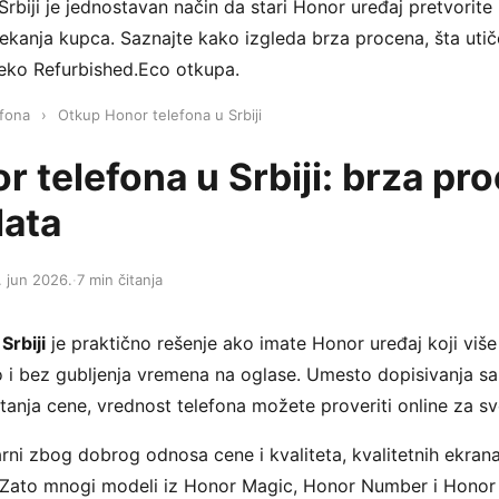
rbiji je jednostavan način da stari Honor uređaj pretvorite
čekanja kupca. Saznajte kako izgleda brza procena, šta uti
reko Refurbished.Eco otkupa.
fona
›
Otkup Honor telefona u Srbiji
 telefona u Srbiji: brza pro
lata
. jun 2026.
·
7 min čitanja
Srbiji
je praktično rešenje ako imate Honor uređaj koji više n
o i bez gubljenja vremena na oglase. Umesto dopisivanja s
anja cene, vrednost telefona možete proveriti online za s
rni zbog dobrog odnosa cene i kvaliteta, kvalitetnih ekrana
Zato mnogi modeli iz Honor Magic, Honor Number i Honor X 