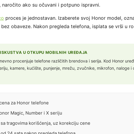
 naročito ako su očuvani i potpuno ispravni.
co
proces je jednostavan. Izaberete svoj Honor model, označ
 bez obaveze. Nakon pregleda telefona, isplata se vrši u r
A ISKUSTVA U OTKUPU MOBILNIH UREĐAJA
evno procenjuje telefone različitih brendova i serija. Kod Honor ure
iju, kamere, kućište, punjenje, mrežu, zvučnike, mikrofon, naloge i 
ocena za Honor telefone
onor Magic, Number i X seriju
 sa tragovima korišćenja, uz korekciju cene
u od 24 sata nakon pregleda telefona