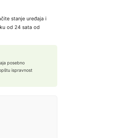
ite stanje uređaja i
oku od 24 sata od
đaja posebno
opštu ispravnost