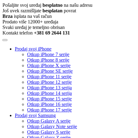
Pošaljite svoj uređaj
besplatno
na našu adresu
Još uvek razmišljate
besplatan
povrat
Brza
isplata na vaš račun
Prodato više 12000+ uređaja
Svaki uređaj je temeljno obrisan
Kontakt telefon
+381 69 2644 131
Prodaj svoj iPhone
Otkup iPhone 7 serije
Otkup iPhone 8 serije
Otkup iPhone X serije
Otkup iPhone SE serije
Otkup iPhone 11 serije
Otkup iPhone 12 serije
Otkup iPhone 13 serija
Otkup iPhone 14 serija
Otkup iPhone 15 serije
Otkup iPhone 16 serije
Otkup iPhone 17 serije
Prodaj svoj Samsung
Otkup Galaxy A serije
Otkup Galaxy Note serije
Otkup Galaxy S serije
Otkup Galaxy Z serije