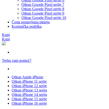
Otkup Google Pixel serije 6
Otkup Google Pixel serije 7
Otkup Google Pixel serije 8
Otkup Google Pixel serije 9
Otkup Google Pixel serije 10
Česta postavljana pitanja
Korisnička podrška
Kupi
Kupi
Treba vam pomoć?
Otkup Apple iPhone
Otkup iPhone 11 serije
Otkup iPhone 12 serije
Otkup iPhone 13 serija
Otkup iPhone 14 serija
Otkup iPhone 15 serije
Otkup iPhone 16 serije