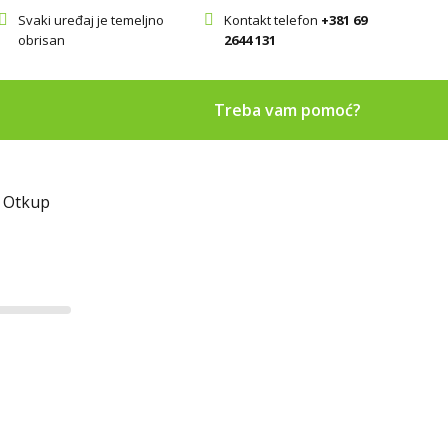
Svaki uređaj je temeljno
Kontakt telefon
+381 69
obrisan
2644 131
Treba vam pomoć?
 Otkup