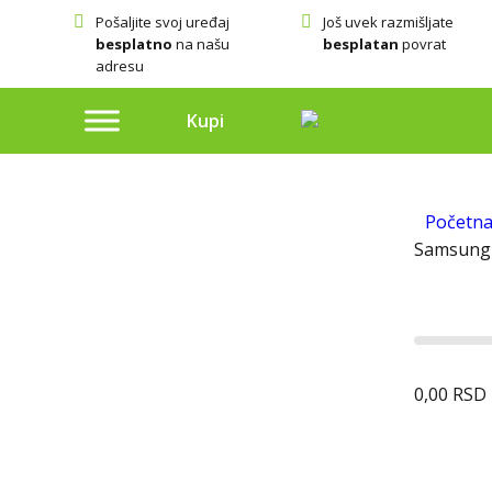
Pošaljite svoj uređaj
Još uvek razmišljate
besplatno
na našu
besplatan
povrat
adresu
Kupi
Početn
Samsung 
0,00
RSD