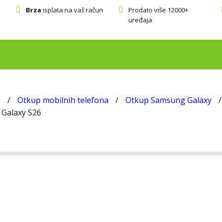
Brza
isplata na vaš račun
Prodato više 12000+
uređaja
a
/
Otkup mobilnih telefona
/
Otkup Samsung Galaxy
/
Galaxy S26