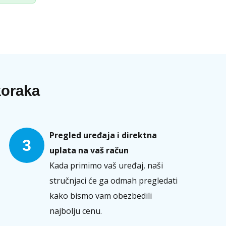
koraka
Pregled uređaja i direktna
3
uplata na vaš račun
Kada primimo vaš uređaj, naši
stručnjaci će ga odmah pregledati
kako bismo vam obezbedili
najbolju cenu.