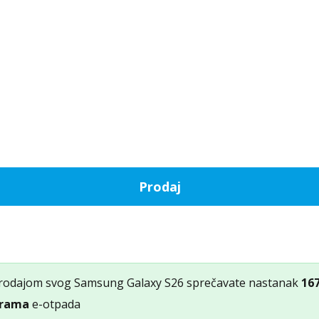
Prodaj
rodajom svog Samsung Galaxy S26 sprečavate nastanak
16
rama
e-otpada