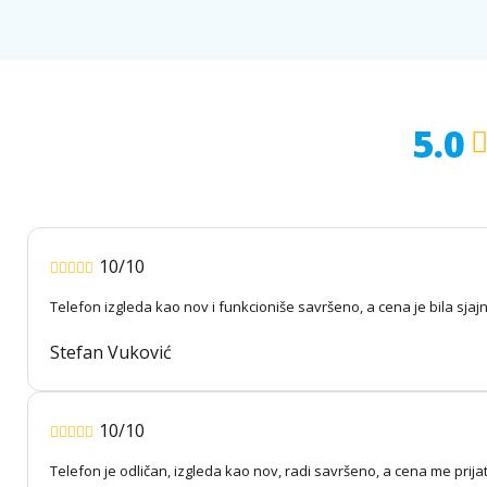
5.0
10/10
Telefon izgleda kao nov i funkcioniše savršeno, a cena je bila sjaj
Stefan Vuković
10/10
Telefon je odličan, izgleda kao nov, radi savršeno, a cena me prija