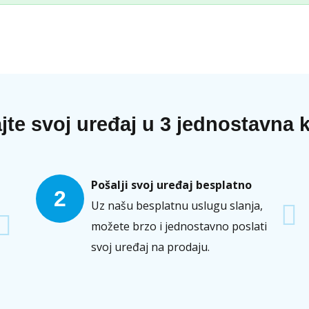
jte svoj uređaj u 3 jednostavna 
Pošalji svoj uređaj besplatno
2
Uz našu besplatnu uslugu slanja,
možete brzo i jednostavno poslati
svoj uređaj na prodaju.