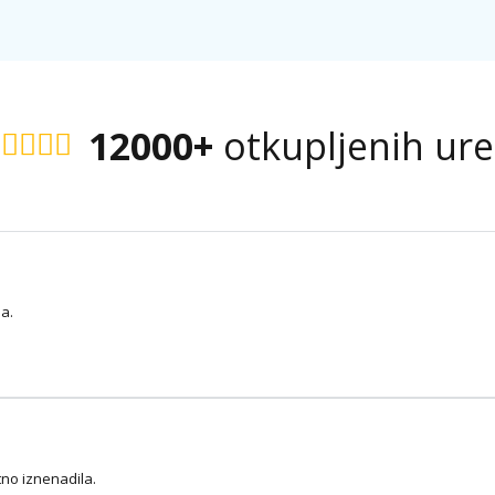
12000+
otkupljenih ur
na.
tno iznenadila.