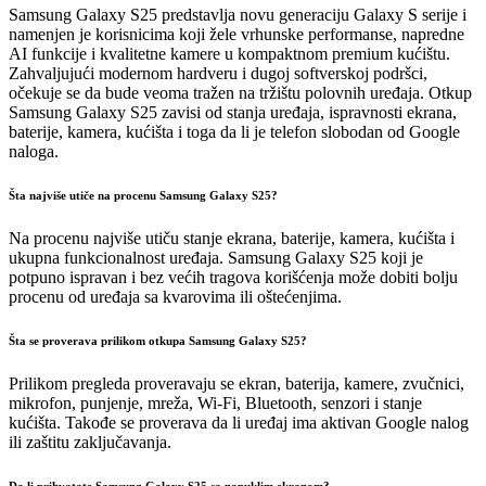
Samsung Galaxy S25 predstavlja novu generaciju Galaxy S serije i
namenjen je korisnicima koji žele vrhunske performanse, napredne
AI funkcije i kvalitetne kamere u kompaktnom premium kućištu.
Zahvaljujući modernom hardveru i dugoj softverskoj podršci,
očekuje se da bude veoma tražen na tržištu polovnih uređaja. Otkup
Samsung Galaxy S25 zavisi od stanja uređaja, ispravnosti ekrana,
baterije, kamera, kućišta i toga da li je telefon slobodan od Google
naloga.
Šta najviše utiče na procenu Samsung Galaxy S25?
Na procenu najviše utiču stanje ekrana, baterije, kamera, kućišta i
ukupna funkcionalnost uređaja. Samsung Galaxy S25 koji je
potpuno ispravan i bez većih tragova korišćenja može dobiti bolju
procenu od uređaja sa kvarovima ili oštećenjima.
Šta se proverava prilikom otkupa Samsung Galaxy S25?
Prilikom pregleda proveravaju se ekran, baterija, kamere, zvučnici,
mikrofon, punjenje, mreža, Wi-Fi, Bluetooth, senzori i stanje
kućišta. Takođe se proverava da li uređaj ima aktivan Google nalog
ili zaštitu zaključavanja.