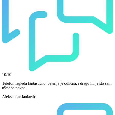
10/10
Telefon izgleda fantastično, baterija je odlična, i drago mi je što sam
uštedeo novac.
Aleksandar Janković