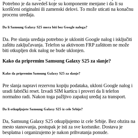
Potrebno je da navedeš koje su komponente menjane i da li su
korišćeni originalni ili zamenski delovi. To može uticati na konačnu
procenu uređaja.
Da li Samsung Galaxy S25 mora biti bez Google naloga?
Da. Pre slanja uređaja potrebno je ukloniti Google nalog i isključiti
zaštitu zaključavanja. Telefon sa aktivnom FRP zaštitom ne može
biti otkupljen dok nalog ne bude uklonjen.
Kako da pripremim Samsung Galaxy S25 za slanje?
Kako da pripremim Samsung Galaxy S25 za slanje?
Pre slanja napravi rezervnu kopiju podataka, ukloni Google nalog i
uradi fabrički reset. Izvadi SIM karticu i proveri da li telefon
normalno radi. Nakon toga pažljivo zapakuj uređaj za transport.
Da li otkupljujete Samsung Galaxy S25 iz cele Srbije?
Da, Samsung Galaxy S25 otkupljujemo iz cele Srbije. Bez obzira na
mesto stanovanja, postupak je isti za sve korisnike. Dostava je
besplatna i organizujemo je nakon prihvatanja ponude.