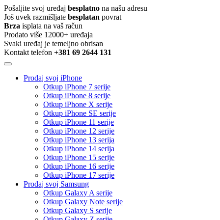
Pošaljite svoj uređaj
besplatno
na našu adresu
Još uvek razmišljate
besplatan
povrat
Brza
isplata na vaš račun
Prodato više 12000+ uređaja
Svaki uređaj je temeljno obrisan
Kontakt telefon
+381 69 2644 131
Prodaj svoj iPhone
Otkup iPhone 7 serije
Otkup iPhone 8 serije
Otkup iPhone X serije
Otkup iPhone SE serije
Otkup iPhone 11 serije
Otkup iPhone 12 serije
Otkup iPhone 13 serija
Otkup iPhone 14 serija
Otkup iPhone 15 serije
Otkup iPhone 16 serije
Otkup iPhone 17 serije
Prodaj svoj Samsung
Otkup Galaxy A serije
Otkup Galaxy Note serije
Otkup Galaxy S serije
Otkup Galaxy Z serije