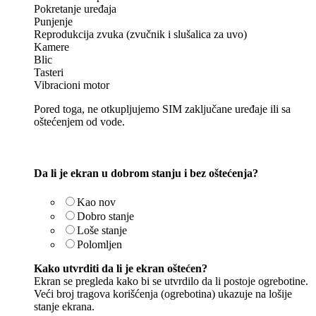
Pokretanje uređaja
Punjenje
Reprodukcija zvuka (zvučnik i slušalica za uvo)
Kamere
Blic
Tasteri
Vibracioni motor
Pored toga, ne otkupljujemo SIM zaključane uređaje ili sa
oštećenjem od vode.
Da li je ekran u dobrom stanju i bez oštećenja?
Kao nov
Dobro stanje
Loše stanje
Polomljen
Kako utvrditi da li je ekran oštećen?
Ekran se pregleda kako bi se utvrdilo da li postoje ogrebotine.
Veći broj tragova korišćenja (ogrebotina) ukazuje na lošije
stanje ekrana.