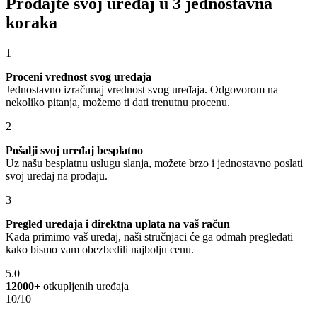
Prodajte svoj uređaj u 3 jednostavna
koraka
1
Proceni vrednost svog uređaja
Jednostavno izračunaj vrednost svog uređaja. Odgovorom na
nekoliko pitanja, možemo ti dati trenutnu procenu.
2
Pošalji svoj uređaj besplatno
Uz našu besplatnu uslugu slanja, možete brzo i jednostavno poslati
svoj uređaj na prodaju.
3
Pregled uređaja i direktna uplata na vaš račun
Kada primimo vaš uređaj, naši stručnjaci će ga odmah pregledati
kako bismo vam obezbedili najbolju cenu.
5.0
12000+
otkupljenih uređaja
10/10