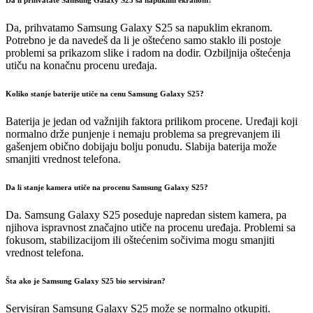
Da li prihvatate Samsung Galaxy S25 sa napuklim ekranom?
Da, prihvatamo Samsung Galaxy S25 sa napuklim ekranom.
Potrebno je da navedeš da li je oštećeno samo staklo ili postoje
problemi sa prikazom slike i radom na dodir. Ozbiljnija oštećenja
utiču na konačnu procenu uređaja.
Koliko stanje baterije utiče na cenu Samsung Galaxy S25?
Baterija je jedan od važnijih faktora prilikom procene. Uređaji koji
normalno drže punjenje i nemaju problema sa pregrevanjem ili
gašenjem obično dobijaju bolju ponudu. Slabija baterija može
smanjiti vrednost telefona.
Da li stanje kamera utiče na procenu Samsung Galaxy S25?
Da. Samsung Galaxy S25 poseduje napredan sistem kamera, pa
njihova ispravnost značajno utiče na procenu uređaja. Problemi sa
fokusom, stabilizacijom ili oštećenim sočivima mogu smanjiti
vrednost telefona.
Šta ako je Samsung Galaxy S25 bio servisiran?
Servisiran Samsung Galaxy S25 može se normalno otkupiti.