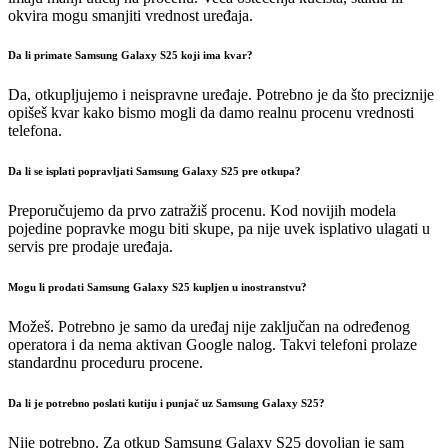
okvira mogu smanjiti vrednost uređaja.
Da li primate Samsung Galaxy S25 koji ima kvar?
Da, otkupljujemo i neispravne uređaje. Potrebno je da što preciznije
opišeš kvar kako bismo mogli da damo realnu procenu vrednosti
telefona.
Da li se isplati popravljati Samsung Galaxy S25 pre otkupa?
Preporučujemo da prvo zatražiš procenu. Kod novijih modela
pojedine popravke mogu biti skupe, pa nije uvek isplativo ulagati u
servis pre prodaje uređaja.
Mogu li prodati Samsung Galaxy S25 kupljen u inostranstvu?
Možeš. Potrebno je samo da uređaj nije zaključan na određenog
operatora i da nema aktivan Google nalog. Takvi telefoni prolaze
standardnu proceduru procene.
Da li je potrebno poslati kutiju i punjač uz Samsung Galaxy S25?
Nije potrebno. Za otkup Samsung Galaxy S25 dovoljan je sam