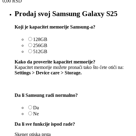
0,00
RSD
Prodaj svoj Samsung Galaxy S25
Koji je kapacitet memorije Samsung-a?
128GB
256GB
512GB
Kako da proverite kapacitet memorije?
Kapacitet memorije možete pronaći tako što ćete otići na:
Settings > Device care > Storage.
Da li Samsung radi normalno?
Da
Ne
Da li sve funkcije ispod rade?
Skener otiska prsta