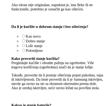
Ako ekran nije originalan, napuknut je, ima fleke ili ne
funkcioniše, potrebno je označiti ga kao oštećen.
Da li je kućište u dobrom stanju i bez oštećenja?
Kao novo
Dobro stanje
Loše stanje
Polomljeno
Kako proveriti stanje kućišta?
Pregledajte kućište i obratite pažnju na ogrebotine. Više
tragova korišćenja (ogrebotina) znači da je stanje lošije.
Takođe, proverite da li postoje oštećenja poput pukotina, rupa
ili iskrivljenosti. Da biste proverili da li je Samsung iskrivljen,
stavite ga ravno na sto sa ekranom okrenutim prema dole.
Ako je uređaj iskrivljen, neće ravno ležati na površini stola.
Kakvo je stanje baterije?