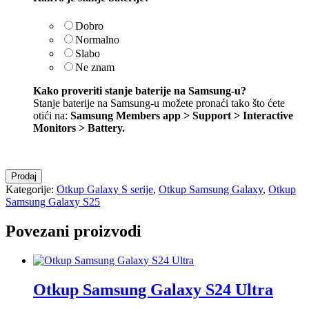
Dobro
Normalno
Slabo
Ne znam
Kako proveriti stanje baterije na Samsung-u?
Stanje baterije na Samsung-u možete pronaći tako što ćete
otići na:
Samsung Members app > Support > Interactive
Monitors > Battery
.
Otkup
Prodaj
Samsung
Kategorije:
Otkup Galaxy S serije
,
Otkup Samsung Galaxy
,
Otkup
Galaxy
Samsung Galaxy S25
S25
količina
Povezani proizvodi
Otkup Samsung Galaxy S24 Ultra