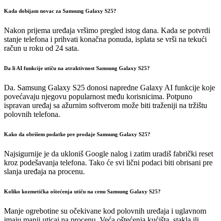
Kada dobijam novac za Samsung Galaxy S25?
Nakon prijema uređaja vršimo pregled istog dana. Kada se potvrdi
stanje telefona i prihvati konačna ponuda, isplata se vrši na tekući
račun u roku od 24 sata.
Da li AI funkcije utiču na atraktivnost Samsung Galaxy S25?
Da. Samsung Galaxy S25 donosi napredne Galaxy AI funkcije koje
povećavaju njegovu popularnost među korisnicima. Potpuno
ispravan uređaj sa ažurnim softverom može biti traženiji na tržištu
polovnih telefona.
Kako da obrišem podatke pre prodaje Samsung Galaxy S25?
Najsigurnije je da ukloniš Google nalog i zatim uradiš fabrički reset
kroz podešavanja telefona. Tako će svi lični podaci biti obrisani pre
slanja uređaja na procenu.
Koliko kozmetička oštećenja utiču na cenu Samsung Galaxy S25?
Manje ogrebotine su očekivane kod polovnih uređaja i uglavnom
imaju manji uticaj na procenu. Veća oštećenja kućišta, stakla ili