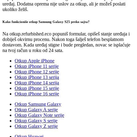
uređaj. Dodatna oprema nije uslov za otkup, ali je možeš poslati
ukoliko želiš.
Kako funkcioniše otkup Samsung Galaxy S25 preko sajta?
Na otkup.refurbished.eco popuniš formular, opišeš stanje uređaja i
dobiješ okvirnu procenu. Nakon toga šalješ telefon besplatnom
dostavom. Kada uređaj stigne i bude pregledan, novac se isplaćuje
na tvoj račun u roku od 24 sata.
Otkup Apple iPhone
Otkup iPhone 11 serije
Otkup iPhone 12 serije
Otkup iPhone 13 serija
Otkup iPhone 14 serija
Otkup iPhone 15 serije
Otkup iPhone 16 serije
Otkup Samsung Galaxy
Otkup Galaxy A serije
Otkup Galaxy Note serije
Otkup Galaxy S serije
Otkup Galaxy Z serije
Otkup Huawei