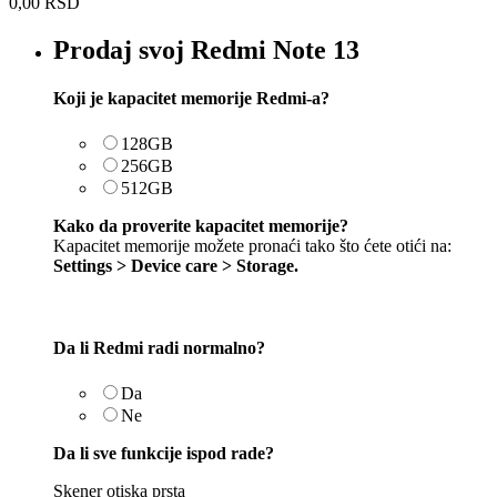
0,00
RSD
Prodaj svoj Redmi Note 13
Koji je kapacitet memorije Redmi-a?
128GB
256GB
512GB
Kako da proverite kapacitet memorije?
Kapacitet memorije možete pronaći tako što ćete otići na:
Settings > Device care > Storage.
Da li Redmi radi normalno?
Da
Ne
Da li sve funkcije ispod rade?
Skener otiska prsta