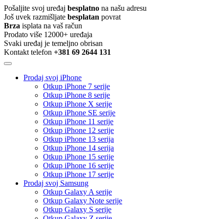
Pošaljite svoj uređaj
besplatno
na našu adresu
Još uvek razmišljate
besplatan
povrat
Brza
isplata na vaš račun
Prodato više 12000+ uređaja
Svaki uređaj je temeljno obrisan
Kontakt telefon
+381 69 2644 131
Prodaj svoj iPhone
Otkup iPhone 7 serije
Otkup iPhone 8 serije
Otkup iPhone X serije
Otkup iPhone SE serije
Otkup iPhone 11 serije
Otkup iPhone 12 serije
Otkup iPhone 13 serija
Otkup iPhone 14 serija
Otkup iPhone 15 serije
Otkup iPhone 16 serije
Otkup iPhone 17 serije
Prodaj svoj Samsung
Otkup Galaxy A serije
Otkup Galaxy Note serije
Otkup Galaxy S serije
Otkup Galaxy Z serije