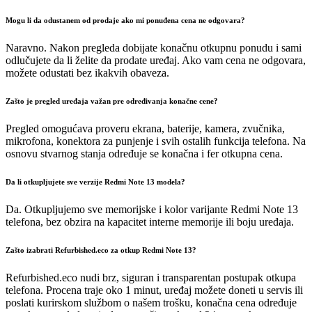
Mogu li da odustanem od prodaje ako mi ponuđena cena ne odgovara?
Naravno. Nakon pregleda dobijate konačnu otkupnu ponudu i sami
odlučujete da li želite da prodate uređaj. Ako vam cena ne odgovara,
možete odustati bez ikakvih obaveza.
Zašto je pregled uređaja važan pre određivanja konačne cene?
Pregled omogućava proveru ekrana, baterije, kamera, zvučnika,
mikrofona, konektora za punjenje i svih ostalih funkcija telefona. Na
osnovu stvarnog stanja određuje se konačna i fer otkupna cena.
Da li otkupljujete sve verzije Redmi Note 13 modela?
Da. Otkupljujemo sve memorijske i kolor varijante Redmi Note 13
telefona, bez obzira na kapacitet interne memorije ili boju uređaja.
Zašto izabrati Refurbished.eco za otkup Redmi Note 13?
Refurbished.eco nudi brz, siguran i transparentan postupak otkupa
telefona. Procena traje oko 1 minut, uređaj možete doneti u servis ili
poslati kurirskom službom o našem trošku, konačna cena određuje