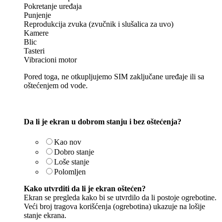
Pokretanje uređaja
Punjenje
Reprodukcija zvuka (zvučnik i slušalica za uvo)
Kamere
Blic
Tasteri
Vibracioni motor
Pored toga, ne otkupljujemo SIM zaključane uređaje ili sa
oštećenjem od vode.
Da li je ekran u dobrom stanju i bez oštećenja?
Kao nov
Dobro stanje
Loše stanje
Polomljen
Kako utvrditi da li je ekran oštećen?
Ekran se pregleda kako bi se utvrdilo da li postoje ogrebotine.
Veći broj tragova korišćenja (ogrebotina) ukazuje na lošije
stanje ekrana.