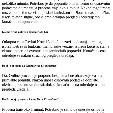
nekoliko minuta. Potrebno je da popunite online formu sa osnovnim
podacima o uređaju, a procena traje oko 1 minut. Nakon toga uređaj
možete doneti u servis ili poslati kurirskom službom o našem trošku.
Kada telefon stigne, obavljamo detaljan pregled i određujemo
konačnu otkupnu cenu.
Koliko vredi polovan Redmi Note 13?
Otkupna cena Redmi Note 13 telefona zavisi od stanja uređaja,
ispravnosti svih funkcija, memorijske verzije, izgleda kućišta, stanja
ekrana, baterije i eventualnih prethodnih popravki. Konačna cena
određuje se nakon stručnog pregleda uređaja.
Da li je procena za Redmi Note 13 besplatna?
Da. Online procena je potpuno besplatna i ne obavezuje vas da
prihvatite ponudu. Nakon unosa osnovnih podataka dobijate
okvirnu procenu vrednosti, dok se konačna cena određuje nakon
pregleda uređaja.
Koliko traje procena Redmi Note 13 telefona?
Procena traje oko 1 minut. Potrebno je samo da unesete osnovne