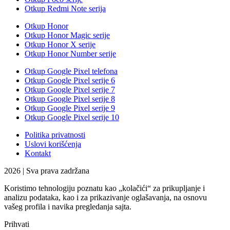
Otkup Redmi Note serija
Otkup Honor
Otkup Honor Magic serije
Otkup Honor X serije
Otkup Honor Number serije
Otkup Google Pixel telefona
Otkup Google Pixel serije 6
Otkup Google Pixel serije 7
Otkup Google Pixel serije 8
Otkup Google Pixel serije 9
Otkup Google Pixel serije 10
Politika privatnosti
Uslovi korišćenja
Kontakt
2026 | Sva prava zadržana
Koristimo tehnologiju poznatu kao „kolačići“ za prikupljanje i
analizu podataka, kao i za prikazivanje oglašavanja, na osnovu
vašeg profila i navika pregledanja sajta.
Prihvati