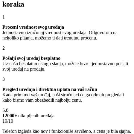
koraka
1
Proceni vrednost svog uređaja
Jednostavno izračunaj vrednost svog uređaja. Odgovorom na
nekoliko pitanja, možemo ti dati trenutnu procenu.
2
Pošalji svoj uređaj besplatno
Uz našu besplatnu uslugu slanja, možete brzo i jednostavno poslati
svoj uređaj na prodaju.
3
Pregled uređaja i direktna uplata na vaš račun
Kada primimo vaš uređaj, naši stručnjaci će ga odmah pregledati
kako bismo vam obezbedili najbolju cenu.
5.0
12000+
otkupljenih uređaja
10/10
Telefon izgleda kao nov i funkcioniše savršeno, a cena je bila sjajna.