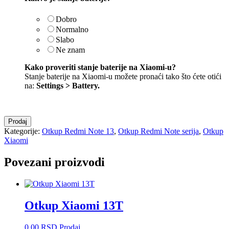
Dobro
Normalno
Slabo
Ne znam
Kako proveriti stanje baterije na Xiaomi-u?
Stanje baterije na Xiaomi-u možete pronaći tako što ćete otići
na:
Settings > Battery
.
Otkup
Prodaj
Redmi
Kategorije:
Otkup Redmi Note 13
,
Otkup Redmi Note serija
,
Otkup
Note
Xiaomi
13
količina
Povezani proizvodi
Otkup Xiaomi 13T
0,00
RSD
Prodaj