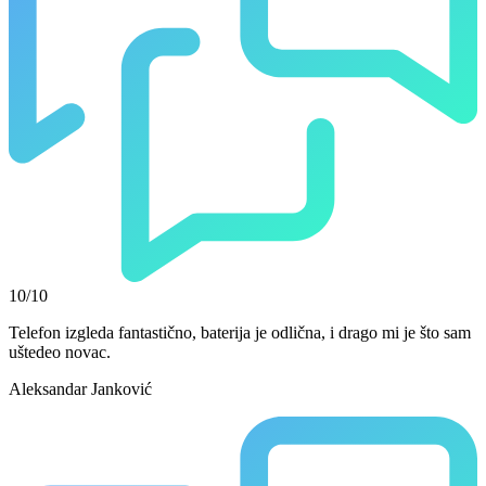
10/10
Telefon izgleda fantastično, baterija je odlična, i drago mi je što sam
uštedeo novac.
Aleksandar Janković