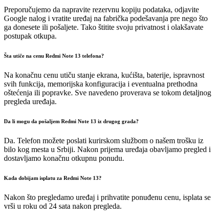
Preporučujemo da napravite rezervnu kopiju podataka, odjavite
Google nalog i vratite uređaj na fabrička podešavanja pre nego što
ga donesete ili pošaljete. Tako štitite svoju privatnost i olakšavate
postupak otkupa.
Šta utiče na cenu Redmi Note 13 telefona?
Na konačnu cenu utiču stanje ekrana, kućišta, baterije, ispravnost
svih funkcija, memorijska konfiguracija i eventualna prethodna
oštećenja ili popravke. Sve navedeno proverava se tokom detaljnog
pregleda uređaja.
Da li mogu da pošaljem Redmi Note 13 iz drugog grada?
Da. Telefon možete poslati kurirskom službom o našem trošku iz
bilo kog mesta u Srbiji. Nakon prijema uređaja obavljamo pregled i
dostavljamo konačnu otkupnu ponudu.
Kada dobijam isplatu za Redmi Note 13?
Nakon što pregledamo uređaj i prihvatite ponuđenu cenu, isplata se
vrši u roku od 24 sata nakon pregleda.