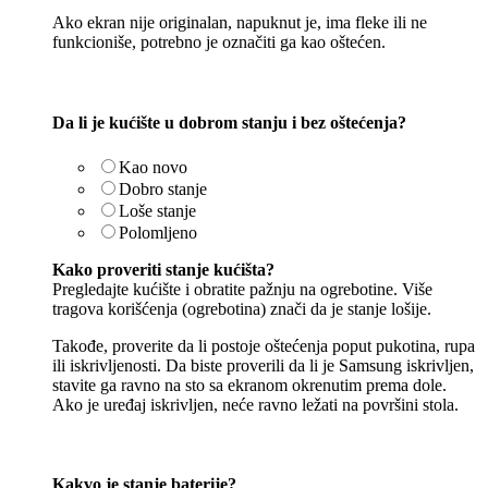
Ako ekran nije originalan, napuknut je, ima fleke ili ne
funkcioniše, potrebno je označiti ga kao oštećen.
Da li je kućište u dobrom stanju i bez oštećenja?
Kao novo
Dobro stanje
Loše stanje
Polomljeno
Kako proveriti stanje kućišta?
Pregledajte kućište i obratite pažnju na ogrebotine. Više
tragova korišćenja (ogrebotina) znači da je stanje lošije.
Takođe, proverite da li postoje oštećenja poput pukotina, rupa
ili iskrivljenosti. Da biste proverili da li je Samsung iskrivljen,
stavite ga ravno na sto sa ekranom okrenutim prema dole.
Ako je uređaj iskrivljen, neće ravno ležati na površini stola.
Kakvo je stanje baterije?