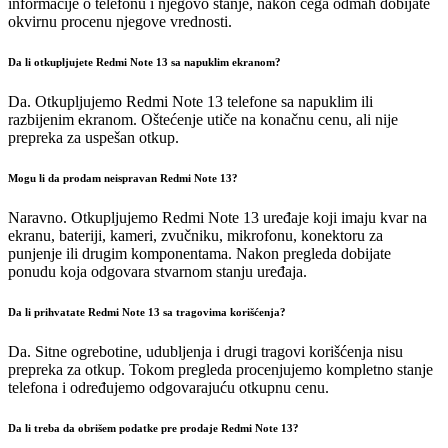
informacije o telefonu i njegovo stanje, nakon čega odmah dobijate
okvirnu procenu njegove vrednosti.
Da li otkupljujete Redmi Note 13 sa napuklim ekranom?
Da. Otkupljujemo Redmi Note 13 telefone sa napuklim ili
razbijenim ekranom. Oštećenje utiče na konačnu cenu, ali nije
prepreka za uspešan otkup.
Mogu li da prodam neispravan Redmi Note 13?
Naravno. Otkupljujemo Redmi Note 13 uređaje koji imaju kvar na
ekranu, bateriji, kameri, zvučniku, mikrofonu, konektoru za
punjenje ili drugim komponentama. Nakon pregleda dobijate
ponudu koja odgovara stvarnom stanju uređaja.
Da li prihvatate Redmi Note 13 sa tragovima korišćenja?
Da. Sitne ogrebotine, udubljenja i drugi tragovi korišćenja nisu
prepreka za otkup. Tokom pregleda procenjujemo kompletno stanje
telefona i određujemo odgovarajuću otkupnu cenu.
Da li treba da obrišem podatke pre prodaje Redmi Note 13?