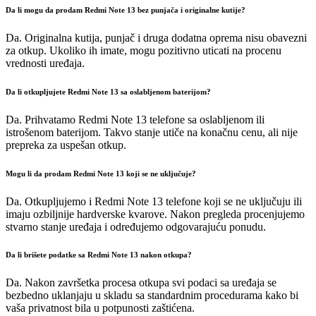
Da li mogu da prodam Redmi Note 13 bez punjača i originalne kutije?
Da. Originalna kutija, punjač i druga dodatna oprema nisu obavezni
za otkup. Ukoliko ih imate, mogu pozitivno uticati na procenu
vrednosti uređaja.
Da li otkupljujete Redmi Note 13 sa oslabljenom baterijom?
Da. Prihvatamo Redmi Note 13 telefone sa oslabljenom ili
istrošenom baterijom. Takvo stanje utiče na konačnu cenu, ali nije
prepreka za uspešan otkup.
Mogu li da prodam Redmi Note 13 koji se ne uključuje?
Da. Otkupljujemo i Redmi Note 13 telefone koji se ne uključuju ili
imaju ozbiljnije hardverske kvarove. Nakon pregleda procenjujemo
stvarno stanje uređaja i određujemo odgovarajuću ponudu.
Da li brišete podatke sa Redmi Note 13 nakon otkupa?
Da. Nakon završetka procesa otkupa svi podaci sa uređaja se
bezbedno uklanjaju u skladu sa standardnim procedurama kako bi
vaša privatnost bila u potpunosti zaštićena.