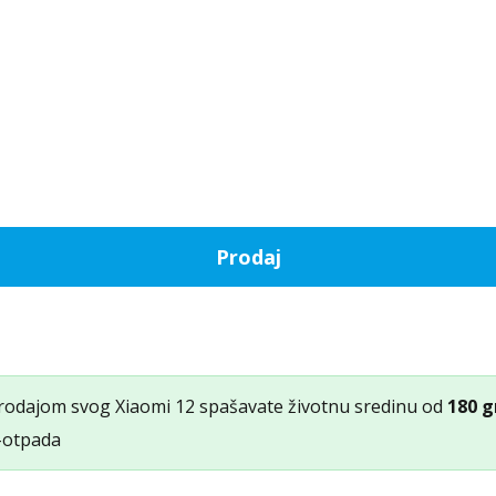
Prodaj
rodajom svog Xiaomi 12 spašavate životnu sredinu od
180 
-otpada