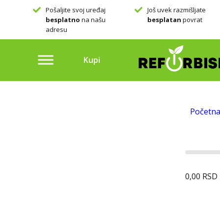
Pošaljite svoj uređaj
Još uvek razmišljate
besplatno
na našu
besplatan
povrat
adresu
Kupi
Početn
0,00
RSD