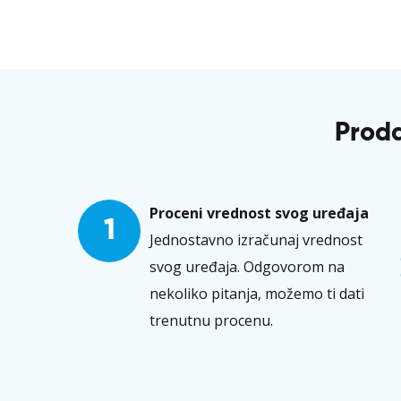
Proda
Proceni vrednost svog uređaja
1
Jednostavno izračunaj vrednost
svog uređaja. Odgovorom na
nekoliko pitanja, možemo ti dati
trenutnu procenu.