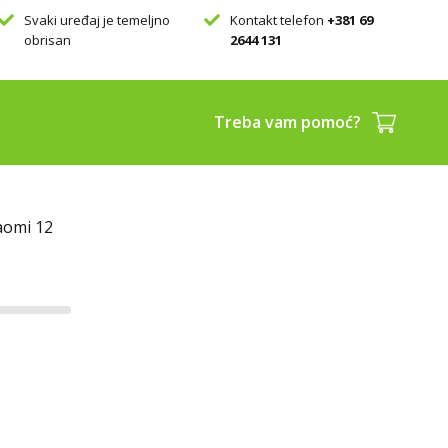
Svaki uređaj je temeljno
Kontakt telefon
+381 69
obrisan
2644 131
Treba vam pomoć?
aomi 12