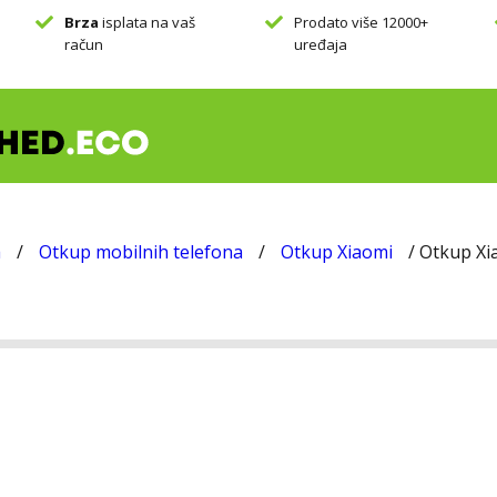
Brza
isplata na vaš
Prodato više 12000+
račun
uređaja
a
/
Otkup mobilnih telefona
/
Otkup Xiaomi
/ Otkup Xi