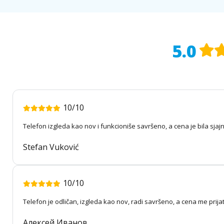
5.0
10/10
Telefon izgleda kao nov i funkcioniše savršeno, a cena je bila sjaj
Stefan Vuković
10/10
Telefon je odličan, izgleda kao nov, radi savršeno, a cena me prija
Алексей Иванов