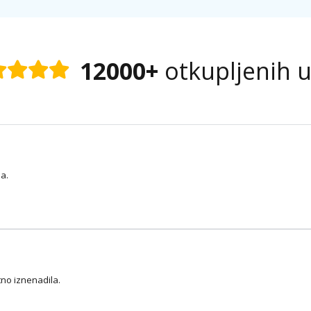
12000+
otkupljenih 
na.
tno iznenadila.