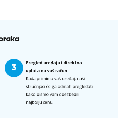
koraka
Pregled uređaja i direktna
3
uplata na vaš račun
Kada primimo vaš uređaj, naši
stručnjaci će ga odmah pregledati
kako bismo vam obezbedili
najbolju cenu.