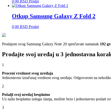
0,00
RSD
Prodaj
Otkup Samsung Galaxy Z Fold 2
0,00
RSD
Prodaj
Prodajom svog Samsung Galaxy Note 20 sprečavate nastanak
192 g
Prodajte svoj uređaj u 3 jednostavna kora
1
Proceni vrednost svog uređaja
Jednostavno izračunaj vrednost svog uređaja. Odgovorom na nekoliko 
2
Pošalji svoj uređaj besplatno
Uz našu besplatnu uslugu slanja, možete brzo i jednostavno poslati sv
3