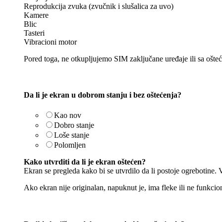
Reprodukcija zvuka (zvučnik i slušalica za uvo)
Kamere
Blic
Tasteri
Vibracioni motor
Pored toga, ne otkupljujemo SIM zaključane uređaje ili sa ošt
Da li je ekran u dobrom stanju i bez oštećenja?
Kao nov
Dobro stanje
Loše stanje
Polomljen
Kako utvrditi da li je ekran oštećen?
Ekran se pregleda kako bi se utvrdilo da li postoje ogrebotine. V
Ako ekran nije originalan, napuknut je, ima fleke ili ne funkcio