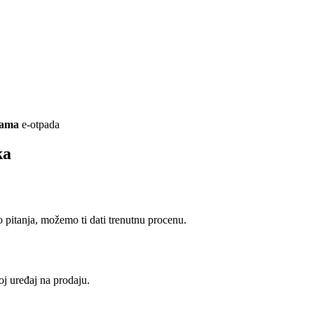
rama
e-otpada
ka
pitanja, možemo ti dati trenutnu procenu.
oj uređaj na prodaju.