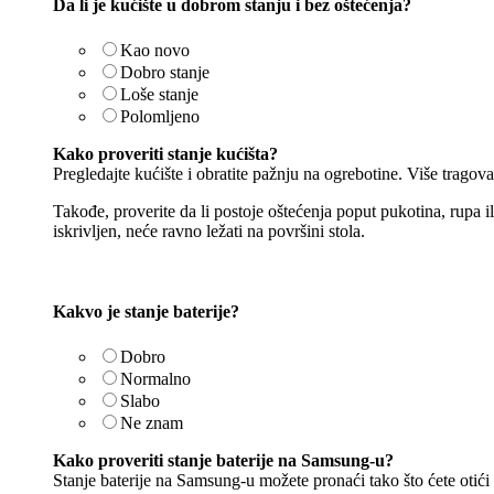
Da li je kućište u dobrom stanju i bez oštećenja?
Kao novo
Dobro stanje
Loše stanje
Polomljeno
Kako proveriti stanje kućišta?
Pregledajte kućište i obratite pažnju na ogrebotine. Više tragova 
Takođe, proverite da li postoje oštećenja poput pukotina, rupa il
iskrivljen, neće ravno ležati na površini stola.
Kakvo je stanje baterije?
Dobro
Normalno
Slabo
Ne znam
Kako proveriti stanje baterije na Samsung-u?
Stanje baterije na Samsung-u možete pronaći tako što ćete otići