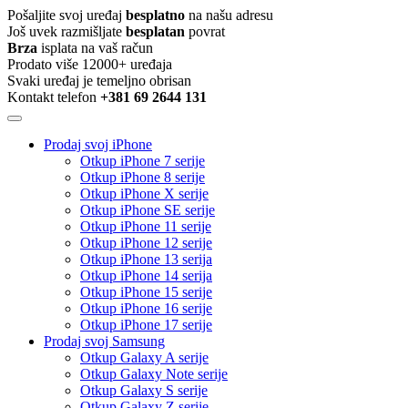
Pošaljite svoj uređaj
besplatno
na našu adresu
Još uvek razmišljate
besplatan
povrat
Brza
isplata na vaš račun
Prodato više 12000+ uređaja
Svaki uređaj je temeljno obrisan
Kontakt telefon
+381 69 2644 131
Prodaj svoj iPhone
Otkup iPhone 7 serije
Otkup iPhone 8 serije
Otkup iPhone X serije
Otkup iPhone SE serije
Otkup iPhone 11 serije
Otkup iPhone 12 serije
Otkup iPhone 13 serija
Otkup iPhone 14 serija
Otkup iPhone 15 serije
Otkup iPhone 16 serije
Otkup iPhone 17 serije
Prodaj svoj Samsung
Otkup Galaxy A serije
Otkup Galaxy Note serije
Otkup Galaxy S serije
Otkup Galaxy Z serije