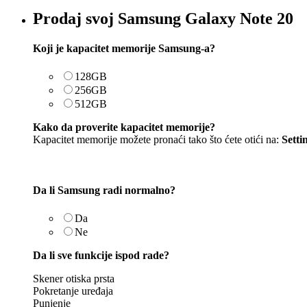
Prodaj svoj Samsung Galaxy Note 20
Koji je kapacitet memorije Samsung-a?
128GB
256GB
512GB
Kako da proverite kapacitet memorije?
Kapacitet memorije možete pronaći tako što ćete otići na:
Setti
Da li Samsung radi normalno?
Da
Ne
Da li sve funkcije ispod rade?
Skener otiska prsta
Pokretanje uređaja
Punjenje