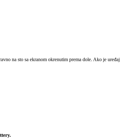
 ga ravno na sto sa ekranom okrenutim prema dole. Ako je uređaj
ttery
.