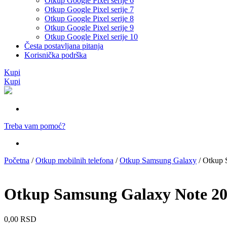
Otkup Google Pixel serije 6
Otkup Google Pixel serije 7
Otkup Google Pixel serije 8
Otkup Google Pixel serije 9
Otkup Google Pixel serije 10
Česta postavljana pitanja
Korisnička podrška
Kupi
Kupi
Treba vam pomoć?
Početna
/
Otkup mobilnih telefona
/
Otkup Samsung Galaxy
/ Otkup 
Otkup Samsung Galaxy Note 2
0,00
RSD