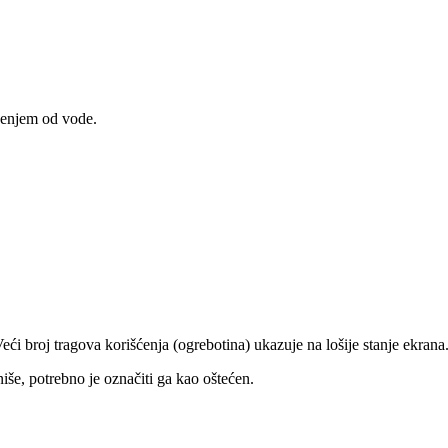
ećenjem od vode.
eći broj tragova korišćenja (ogrebotina) ukazuje na lošije stanje ekrana
niše, potrebno je označiti ga kao oštećen.