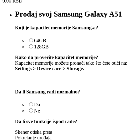
0,00
RSD
Prodaj svoj Samsung Galaxy A51
Koji je kapacitet memorije Samsung-a?
64GB
128GB
Kako da proverite kapacitet memorije?
Kapacitet memorije možete pronaći tako što ćete otići na:
Settings > Device care > Storage.
Da li Samsung radi normalno?
Da
Ne
Da li sve funkcije ispod rade?
Skener otiska prsta
Pokretanje uređaja