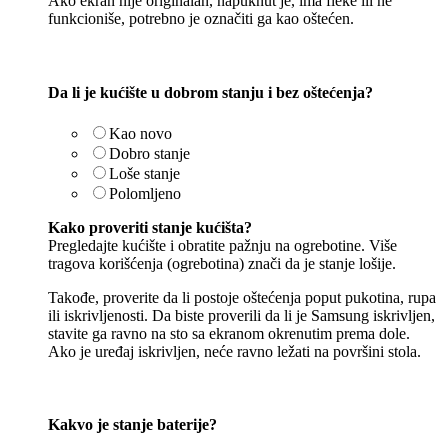
Ako ekran nije originalan, napuknut je, ima fleke ili ne
funkcioniše, potrebno je označiti ga kao oštećen.
Da li je kućište u dobrom stanju i bez oštećenja?
Kao novo
Dobro stanje
Loše stanje
Polomljeno
Kako proveriti stanje kućišta?
Pregledajte kućište i obratite pažnju na ogrebotine. Više
tragova korišćenja (ogrebotina) znači da je stanje lošije.
Takođe, proverite da li postoje oštećenja poput pukotina, rupa
ili iskrivljenosti. Da biste proverili da li je Samsung iskrivljen,
stavite ga ravno na sto sa ekranom okrenutim prema dole.
Ako je uređaj iskrivljen, neće ravno ležati na površini stola.
Kakvo je stanje baterije?