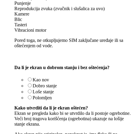
Punjenje
Reprodukcija zvuka (zvučnik i slušalica za uvo)
Kamere
Blic
Tasteri
Vibracioni motor
Pored toga, ne otkupljujemo SIM zaključane uređaje ili sa
oštećenjem od vode.
Da li je ekran u dobrom stanju i bez oštećenja?
Kao nov
Dobro stanje
Loše stanje
Polomljen
Kako utvrditi da li je ekran oštećen?
Ekran se pregleda kako bi se utvrdilo da li postoje ogrebotine.
Veći broj tragova korišćenja (ogrebotina) ukazuje na lošije
stanje ekrana.