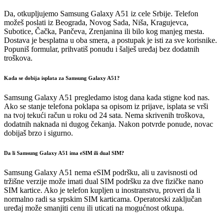
Da, otkupljujemo Samsung Galaxy A51 iz cele Srbije. Telefon
možeš poslati iz Beograda, Novog Sada, Niša, Kragujevca,
Subotice, Čačka, Pančeva, Zrenjanina ili bilo kog manjeg mesta.
Dostava je besplatna u oba smera, a postupak je isti za sve korisnike.
Popuniš formular, prihvatiš ponudu i šalješ uređaj bez dodatnih
troškova.
Kada se dobija isplata za Samsung Galaxy A51?
Samsung Galaxy A51 pregledamo istog dana kada stigne kod nas.
Ako se stanje telefona poklapa sa opisom iz prijave, isplata se vrši
na tvoj tekući račun u roku od 24 sata. Nema skrivenih troškova,
dodatnih naknada ni dugog čekanja. Nakon potvrde ponude, novac
dobijaš brzo i sigurno.
Da li Samsung Galaxy A51 ima eSIM ili dual SIM?
Samsung Galaxy A51 nema eSIM podršku, ali u zavisnosti od
tržišne verzije može imati dual SIM podršku za dve fizičke nano
SIM kartice. Ako je telefon kupljen u inostranstvu, proveri da li
normalno radi sa srpskim SIM karticama. Operatorski zaključan
uređaj može smanjiti cenu ili uticati na mogućnost otkupa.