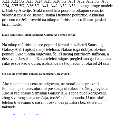
A22, A22 5G, A23, A24, A25, A26 5G, A31, A32, A32 5G, A33,
A34, A35 5G, A36 5G, A41, A42, A52, A53 i mnoge druge modele
iz Galaxy A serije. Svaki model ima posebnu otkupnu cenu, jer
vrednost zavisi od starosti, stanja i trenutne potražnje. Aktuelnu
procenu možeš proveriti na otkup.refurbished.eco ili nam poslati
tačan model.
Kako funkcioniše otkup Samsung Galaxy A51 preko sajta?
Na otkup.refurbished.eco popuniš formular, izabereš Samsung
Galaxy A51 i opišeš stanje telefona. Nakon toga dobijaš okvirnu
ponudu. Ako ti cena odgovara, šalješ uređaj kurirskom službom, a
dostava je besplatna. Kada telefon stigne, pregledamo ga istog dana
i ako je sve kao u opisu, isplata ide na tvoj račun u roku od 24 sata.
Šta ako ne prihvatim ponudu za Samsung Galaxy A51?
Ako ti ponuđena cena ne odgovara, ne moraš da je prihvatiš.
Ponuda nije obavezujuća ni pre slanja ni nakon fizičkog pregleda.
Ako si već poslao Samsung Galaxy A51 i cena bude korigovana
zbog stvarnog stanja uređaja, možeš odbiti ponudu. U tom slučaju
telefon ti vraćamo o našem trošku, bez pritiska i bez skrivenih
naknada.