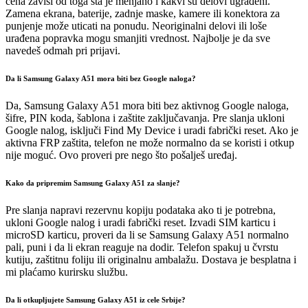
cena zavisi od toga šta je menjano i kakvi su delovi ugrađeni.
Zamena ekrana, baterije, zadnje maske, kamere ili konektora za
punjenje može uticati na ponudu. Neoriginalni delovi ili loše
urađena popravka mogu smanjiti vrednost. Najbolje je da sve
navedeš odmah pri prijavi.
Da li Samsung Galaxy A51 mora biti bez Google naloga?
Da, Samsung Galaxy A51 mora biti bez aktivnog Google naloga,
šifre, PIN koda, šablona i zaštite zaključavanja. Pre slanja ukloni
Google nalog, isključi Find My Device i uradi fabrički reset. Ako je
aktivna FRP zaštita, telefon ne može normalno da se koristi i otkup
nije moguć. Ovo proveri pre nego što pošalješ uređaj.
Kako da pripremim Samsung Galaxy A51 za slanje?
Pre slanja napravi rezervnu kopiju podataka ako ti je potrebna,
ukloni Google nalog i uradi fabrički reset. Izvadi SIM karticu i
microSD karticu, proveri da li se Samsung Galaxy A51 normalno
pali, puni i da li ekran reaguje na dodir. Telefon spakuj u čvrstu
kutiju, zaštitnu foliju ili originalnu ambalažu. Dostava je besplatna i
mi plaćamo kurirsku službu.
Da li otkupljujete Samsung Galaxy A51 iz cele Srbije?