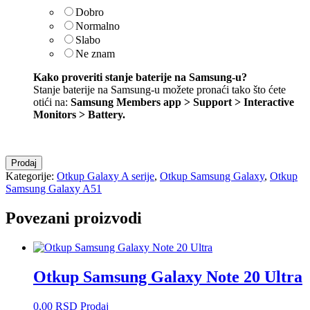
Dobro
Normalno
Slabo
Ne znam
Kako proveriti stanje baterije na Samsung-u?
Stanje baterije na Samsung-u možete pronaći tako što ćete
otići na:
Samsung Members app > Support > Interactive
Monitors > Battery
.
Otkup
Prodaj
Samsung
Kategorije:
Otkup Galaxy A serije
,
Otkup Samsung Galaxy
,
Otkup
Galaxy
Samsung Galaxy A51
A51
količina
Povezani proizvodi
Otkup Samsung Galaxy Note 20 Ultra
0,00
RSD
Prodaj