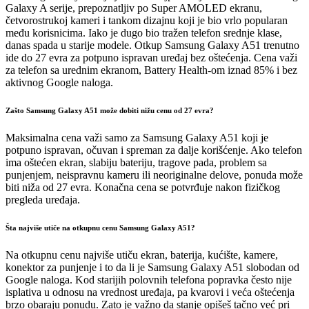
Galaxy A serije, prepoznatljiv po Super AMOLED ekranu,
četvorostrukoj kameri i tankom dizajnu koji je bio vrlo popularan
među korisnicima. Iako je dugo bio tražen telefon srednje klase,
danas spada u starije modele. Otkup Samsung Galaxy A51 trenutno
ide do 27 evra za potpuno ispravan uređaj bez oštećenja. Cena važi
za telefon sa urednim ekranom, Battery Health-om iznad 85% i bez
aktivnog Google naloga.
Zašto Samsung Galaxy A51 može dobiti nižu cenu od 27 evra?
Maksimalna cena važi samo za Samsung Galaxy A51 koji je
potpuno ispravan, očuvan i spreman za dalje korišćenje. Ako telefon
ima oštećen ekran, slabiju bateriju, tragove pada, problem sa
punjenjem, neispravnu kameru ili neoriginalne delove, ponuda može
biti niža od 27 evra. Konačna cena se potvrđuje nakon fizičkog
pregleda uređaja.
Šta najviše utiče na otkupnu cenu Samsung Galaxy A51?
Na otkupnu cenu najviše utiču ekran, baterija, kućište, kamere,
konektor za punjenje i to da li je Samsung Galaxy A51 slobodan od
Google naloga. Kod starijih polovnih telefona popravka često nije
isplativa u odnosu na vrednost uređaja, pa kvarovi i veća oštećenja
brzo obaraju ponudu. Zato je važno da stanje opišeš tačno već pri