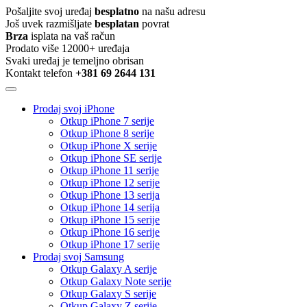
Pošaljite svoj uređaj
besplatno
na našu adresu
Još uvek razmišljate
besplatan
povrat
Brza
isplata na vaš račun
Prodato više 12000+ uređaja
Svaki uređaj je temeljno obrisan
Kontakt telefon
+381 69 2644 131
Prodaj svoj iPhone
Otkup iPhone 7 serije
Otkup iPhone 8 serije
Otkup iPhone X serije
Otkup iPhone SE serije
Otkup iPhone 11 serije
Otkup iPhone 12 serije
Otkup iPhone 13 serija
Otkup iPhone 14 serija
Otkup iPhone 15 serije
Otkup iPhone 16 serije
Otkup iPhone 17 serije
Prodaj svoj Samsung
Otkup Galaxy A serije
Otkup Galaxy Note serije
Otkup Galaxy S serije
Otkup Galaxy Z serije