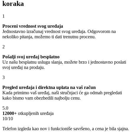
koraka
1
Proceni vrednost svog uređaja
Jednostavno izračunaj vrednost svog uređaja. Odgovorom na
nekoliko pitanja, možemo ti dati trenutnu procenu.
2
Pošalji svoj uređaj besplatno
Uz našu besplatnu uslugu slanja, možete brzo i jednostavno poslati
svoj uređaj na prodaju.
3
Pregled uređaja i direktna uplata na vaš račun
Kada primimo vaš uređaj, naši stručnjaci će ga odmah pregledati
kako bismo vam obezbedili najbolju cenu.
5.0
12000+
otkupljenih uređaja
10/10
Telefon izgleda kao nov i funkcioniše savršeno, a cena je bila sjajna.