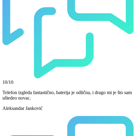
10/10
Telefon izgleda fantastično, baterija je odlična, i drago mi je što sam
uštedeo novac.
Aleksandar Janković