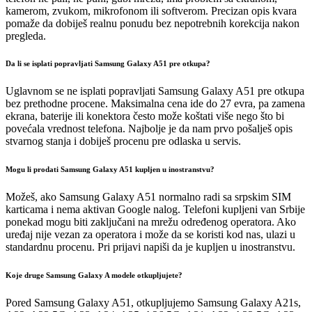
kamerom, zvukom, mikrofonom ili softverom. Precizan opis kvara
pomaže da dobiješ realnu ponudu bez nepotrebnih korekcija nakon
pregleda.
Da li se isplati popravljati Samsung Galaxy A51 pre otkupa?
Uglavnom se ne isplati popravljati Samsung Galaxy A51 pre otkupa
bez prethodne procene. Maksimalna cena ide do 27 evra, pa zamena
ekrana, baterije ili konektora često može koštati više nego što bi
povećala vrednost telefona. Najbolje je da nam prvo pošalješ opis
stvarnog stanja i dobiješ procenu pre odlaska u servis.
Mogu li prodati Samsung Galaxy A51 kupljen u inostranstvu?
Možeš, ako Samsung Galaxy A51 normalno radi sa srpskim SIM
karticama i nema aktivan Google nalog. Telefoni kupljeni van Srbije
ponekad mogu biti zaključani na mrežu određenog operatora. Ako
uređaj nije vezan za operatora i može da se koristi kod nas, ulazi u
standardnu procenu. Pri prijavi napiši da je kupljen u inostranstvu.
Koje druge Samsung Galaxy A modele otkupljujete?
Pored Samsung Galaxy A51, otkupljujemo Samsung Galaxy A21s,