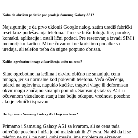
Kako da obrišem podatke pre prodaje Samsung Galaxy A51?
Najsigurnije je da prvo ukloniš Google nalog, zatim uradiš fabrički
reset kroz podešavanja telefona. Time se brišu fotografije, poruke,
kontakti, aplikacije i ostali lični podaci. Pre resetovanja izvadi SIM i
memorijsku karticu. Mi ne čuvamo i ne koristimo podatke sa
uređaja, ali telefon treba da stigne potpuno obrisan.
Koliko ogrebotine i tragovi korišćenja utiču na cenu?
Sitne ogrebotine na leđima i okviru obično ne smanjuju cenu
mnogo, jer su normalne kod polovnih telefona. Veća oštećenja,
udarci na uglovima, napuklo kućište, tragovi vlage ili deformisan
okvir mogu značajno smanjiti ponudu. Samsung Galaxy A51 u
očuvanom vizuelnom stanju ima bolju otkupnu vrednost, posebno
ako je tehnički ispravan.
Da li primate Samsung Galaxy A51 koji ima kvar?
Primamo i Samsung Galaxy A51 sa kvarom, ali se cena tada
određuje posebno i niža je od maksimalnih 27 evra. Napiši da li se
telefon ne pali, ne puni, gubi mrežu, ima problem sa ekranom,