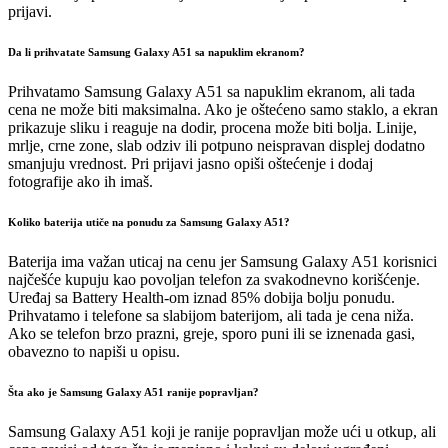
prijavi.
Da li prihvatate Samsung Galaxy A51 sa napuklim ekranom?
Prihvatamo Samsung Galaxy A51 sa napuklim ekranom, ali tada
cena ne može biti maksimalna. Ako je oštećeno samo staklo, a ekran
prikazuje sliku i reaguje na dodir, procena može biti bolja. Linije,
mrlje, crne zone, slab odziv ili potpuno neispravan displej dodatno
smanjuju vrednost. Pri prijavi jasno opiši oštećenje i dodaj
fotografije ako ih imaš.
Koliko baterija utiče na ponudu za Samsung Galaxy A51?
Baterija ima važan uticaj na cenu jer Samsung Galaxy A51 korisnici
najčešće kupuju kao povoljan telefon za svakodnevno korišćenje.
Uređaj sa Battery Health-om iznad 85% dobija bolju ponudu.
Prihvatamo i telefone sa slabijom baterijom, ali tada je cena niža.
Ako se telefon brzo prazni, greje, sporo puni ili se iznenada gasi,
obavezno to napiši u opisu.
Šta ako je Samsung Galaxy A51 ranije popravljan?
Samsung Galaxy A51 koji je ranije popravljan može ući u otkup, ali