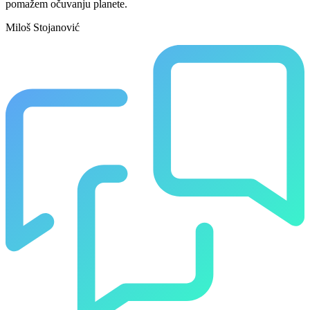
pomažem očuvanju planete.
Miloš Stojanović