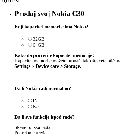
0,00
RSD
Prodaj svoj Nokia C30
Koji kapacitet memorije ima Nokia?
32GB
64GB
Kako da proverite kapacitet memorije?
Kapacitet memorije možete pronaći tako što ćete otići na:
Settings > Device care > Storage.
Da li Nokia radi normalno?
Da
Ne
Da li sve funkcije ispod rade?
Skener otiska prsta
Pokretanje uređaja