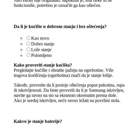
Ako ekran nije originalan, napuknut je, ima fleke ili ne
funkcioniše, potrebno je označiti ga kao oštećen.
Da li je kućište u dobrom stanju i bez oštećenja?
Kao novo
Dobro stanje
Loše stanje
Polomljeno
Kako proveriti stanje kućišta?
Pregledajte kućište i obratite pažnju na ogrebotine. Više
tragova korišćenja (ogrebotina) znači da je stanje lošije.
Takođe, proverite da li postoje oštećenja poput pukotina, rupa
ili iskrivljenosti. Da biste proverili da li je Samsung iskrivljen,
stavite ga ravno na sto sa ekranom okrenutim prema dole.
Ako je uređaj iskrivljen, neće ravno ležati na površini stola.
Kakvo je stanje baterije?