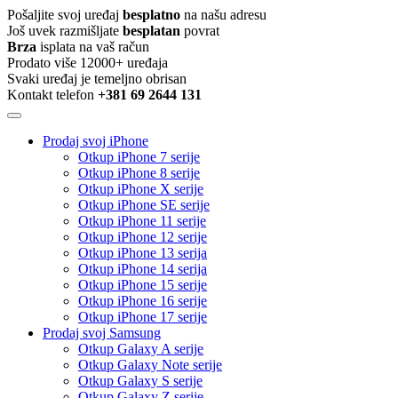
Pošaljite svoj uređaj
besplatno
na našu adresu
Još uvek razmišljate
besplatan
povrat
Brza
isplata na vaš račun
Prodato više 12000+ uređaja
Svaki uređaj je temeljno obrisan
Kontakt telefon
+381 69 2644 131
Prodaj svoj iPhone
Otkup iPhone 7 serije
Otkup iPhone 8 serije
Otkup iPhone X serije
Otkup iPhone SE serije
Otkup iPhone 11 serije
Otkup iPhone 12 serije
Otkup iPhone 13 serija
Otkup iPhone 14 serija
Otkup iPhone 15 serije
Otkup iPhone 16 serije
Otkup iPhone 17 serije
Prodaj svoj Samsung
Otkup Galaxy A serije
Otkup Galaxy Note serije
Otkup Galaxy S serije
Otkup Galaxy Z serije