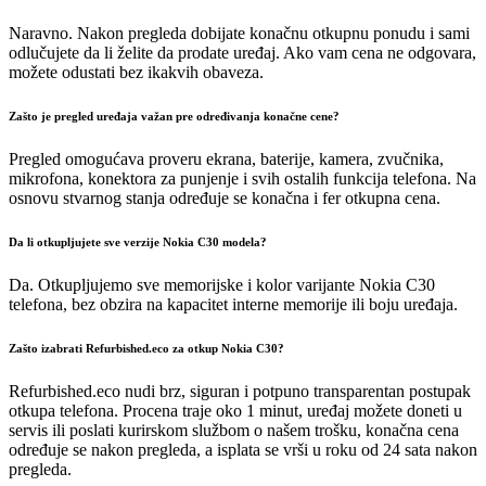
Naravno. Nakon pregleda dobijate konačnu otkupnu ponudu i sami
odlučujete da li želite da prodate uređaj. Ako vam cena ne odgovara,
možete odustati bez ikakvih obaveza.
Zašto je pregled uređaja važan pre određivanja konačne cene?
Pregled omogućava proveru ekrana, baterije, kamera, zvučnika,
mikrofona, konektora za punjenje i svih ostalih funkcija telefona. Na
osnovu stvarnog stanja određuje se konačna i fer otkupna cena.
Da li otkupljujete sve verzije Nokia C30 modela?
Da. Otkupljujemo sve memorijske i kolor varijante Nokia C30
telefona, bez obzira na kapacitet interne memorije ili boju uređaja.
Zašto izabrati Refurbished.eco za otkup Nokia C30?
Refurbished.eco nudi brz, siguran i potpuno transparentan postupak
otkupa telefona. Procena traje oko 1 minut, uređaj možete doneti u
servis ili poslati kurirskom službom o našem trošku, konačna cena
određuje se nakon pregleda, a isplata se vrši u roku od 24 sata nakon
pregleda.