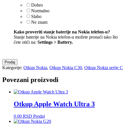
Dobro
Normalno
Slabo
Ne znam
Kako proveriti stanje baterije na Nokia telefon-u?
Stanje baterije na Nokia telefon-u možete pronaći tako što
ćete otići na:
Settings > Battery
.
Otkup
Prodaj
Nokia
Kategorije:
Otkup Nokia
,
Otkup Nokia C30
,
Otkup Nokia serije C
C30
količina
Povezani proizvodi
Otkup Apple Watch Ultra 3
0,00
RSD
Prodaj