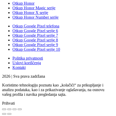
Otkup Honor
Otkup Honor Magic serije
Otkup Honor X serije
Otkup Honor Number serije
Otkup Google Pixel telefona
Otkup Google Pixel serije 6
Otkup Google Pixel serije 7
Otkup Google Pixel serije 8
Otkup Google Pixel serije 9
Otkup Google Pixel serije 10
Politika privatnosti
Uslovi korišćenja
Kontakt
2026 | Sva prava zadržana
Koristimo tehnologiju poznatu kao „kolačići“ za prikupljanje i
analizu podataka, kao i za prikazivanje oglašavanja, na osnovu
vašeg profila i navika pregledanja sajta.
Prihvati