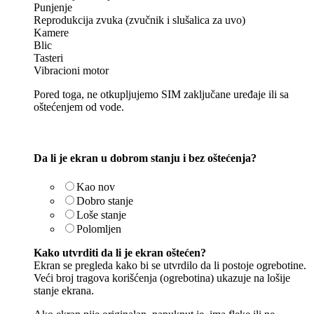
Punjenje
Reprodukcija zvuka (zvučnik i slušalica za uvo)
Kamere
Blic
Tasteri
Vibracioni motor
Pored toga, ne otkupljujemo SIM zaključane uređaje ili sa
oštećenjem od vode.
Da li je ekran u dobrom stanju i bez oštećenja?
Kao nov
Dobro stanje
Loše stanje
Polomljen
Kako utvrditi da li je ekran oštećen?
Ekran se pregleda kako bi se utvrdilo da li postoje ogrebotine.
Veći broj tragova korišćenja (ogrebotina) ukazuje na lošije
stanje ekrana.