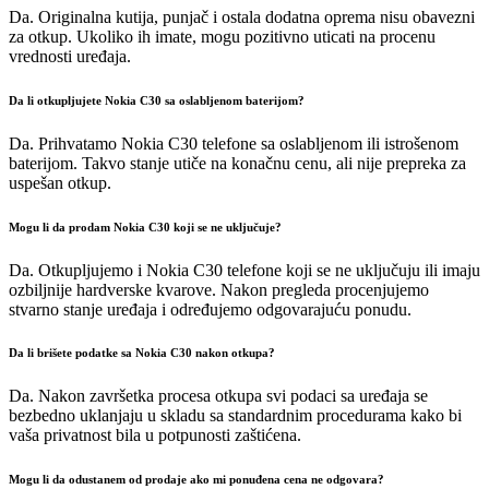
Da. Originalna kutija, punjač i ostala dodatna oprema nisu obavezni
za otkup. Ukoliko ih imate, mogu pozitivno uticati na procenu
vrednosti uređaja.
Da li otkupljujete Nokia C30 sa oslabljenom baterijom?
Da. Prihvatamo Nokia C30 telefone sa oslabljenom ili istrošenom
baterijom. Takvo stanje utiče na konačnu cenu, ali nije prepreka za
uspešan otkup.
Mogu li da prodam Nokia C30 koji se ne uključuje?
Da. Otkupljujemo i Nokia C30 telefone koji se ne uključuju ili imaju
ozbiljnije hardverske kvarove. Nakon pregleda procenjujemo
stvarno stanje uređaja i određujemo odgovarajuću ponudu.
Da li brišete podatke sa Nokia C30 nakon otkupa?
Da. Nakon završetka procesa otkupa svi podaci sa uređaja se
bezbedno uklanjaju u skladu sa standardnim procedurama kako bi
vaša privatnost bila u potpunosti zaštićena.
Mogu li da odustanem od prodaje ako mi ponuđena cena ne odgovara?