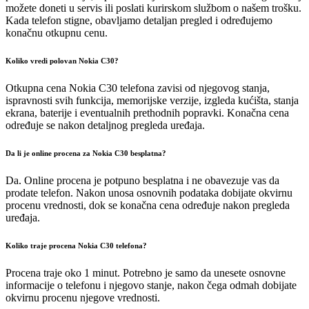
možete doneti u servis ili poslati kurirskom službom o našem trošku.
Kada telefon stigne, obavljamo detaljan pregled i određujemo
konačnu otkupnu cenu.
Koliko vredi polovan Nokia C30?
Otkupna cena Nokia C30 telefona zavisi od njegovog stanja,
ispravnosti svih funkcija, memorijske verzije, izgleda kućišta, stanja
ekrana, baterije i eventualnih prethodnih popravki. Konačna cena
određuje se nakon detaljnog pregleda uređaja.
Da li je online procena za Nokia C30 besplatna?
Da. Online procena je potpuno besplatna i ne obavezuje vas da
prodate telefon. Nakon unosa osnovnih podataka dobijate okvirnu
procenu vrednosti, dok se konačna cena određuje nakon pregleda
uređaja.
Koliko traje procena Nokia C30 telefona?
Procena traje oko 1 minut. Potrebno je samo da unesete osnovne
informacije o telefonu i njegovo stanje, nakon čega odmah dobijate
okvirnu procenu njegove vrednosti.