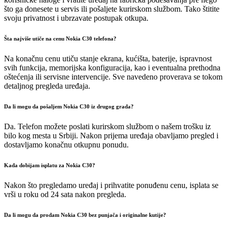
što ga donesete u servis ili pošaljete kurirskom službom. Tako štitite
svoju privatnost i ubrzavate postupak otkupa.
Šta najviše utiče na cenu Nokia C30 telefona?
Na konačnu cenu utiču stanje ekrana, kućišta, baterije, ispravnost
svih funkcija, memorijska konfiguracija, kao i eventualna prethodna
oštećenja ili servisne intervencije. Sve navedeno proverava se tokom
detaljnog pregleda uređaja.
Da li mogu da pošaljem Nokia C30 iz drugog grada?
Da. Telefon možete poslati kurirskom službom o našem trošku iz
bilo kog mesta u Srbiji. Nakon prijema uređaja obavljamo pregled i
dostavljamo konačnu otkupnu ponudu.
Kada dobijam isplatu za Nokia C30?
Nakon što pregledamo uređaj i prihvatite ponuđenu cenu, isplata se
vrši u roku od 24 sata nakon pregleda.
Da li mogu da prodam Nokia C30 bez punjača i originalne kutije?