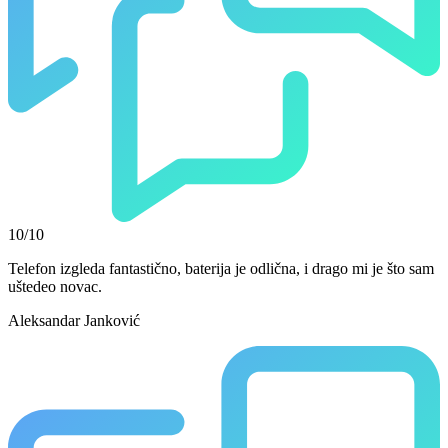
10/10
Telefon izgleda fantastično, baterija je odlična, i drago mi je što sam
uštedeo novac.
Aleksandar Janković