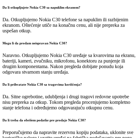
Da li otkupljujete Nokia C30 sa napuklim ekranom?
Da. Otkupljujemo Nokia C30 telefone sa napuklim ili razbijenim
ekranom. Oštećenje utiče na konačnu cenu, ali nije prepreka za
uspešan otkup.
Mogu li da prodam neispravan Nokia C30?
Naravno. Otkupljujemo Nokia C30 uređaje sa kvarovima na ekranu,
bateriji, kameri, zvučniku, mikrofonu, konektoru za punjenje ili
drugim komponentama. Nakon pregleda dobijate ponudu koja
odgovara stvarnom stanju uređaja.
Da li prihvatate Nokia C30 sa tragovima korišćenja?
Da. Sitne ogrebotine, udubljenja i drugi tragovi redovne upotrebe
nisu prepreka za otkup. Tokom pregleda procenjujemo kompletno
stanje telefona i određujemo odgovarajuću otkupnu cenu.
Da li treba da obrišem podatke pre prodaje Nokia C30?
Preporučujemo da napravite rezervnu kopiju podataka, uklonite sve
korisničke naloge i vratite uređaj na fabrička podešavanja pre nego