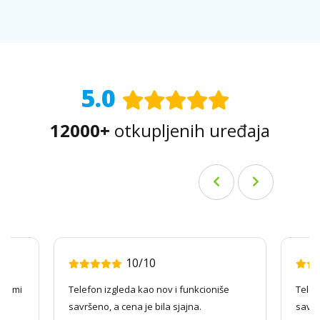
5.0
12000+
otkupljenih uređaja
10/10
ago mi
Telefon izgleda kao nov i funkcioniše
Telef
savršeno, a cena je bila sjajna.
savrš