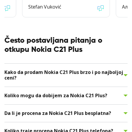
Stefan Vuković
Але
Često postavljana pitanja o
otkupu Nokia C21 Plus
Kako da prodam Nokia C21 Plus brzo i po najboljoj
ceni?
Koliko mogu da dobijem za Nokia C21 Plus?
Da li je procena za Nokia C21 Plus besplatna?
Koliko traje procena Nokia C21 Plus telefona?