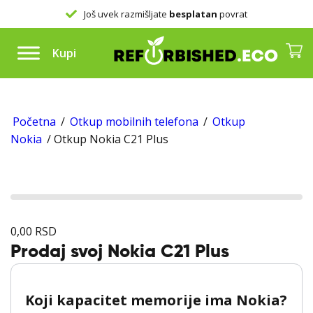
Još uvek razmišljate
besplatan
povrat
Kupi
Početna
/
Otkup mobilnih telefona
/
Otkup
Nokia
/ Otkup Nokia C21 Plus
0,00
RSD
Prodaj svoj Nokia C21 Plus
Koji kapacitet memorije ima Nokia?