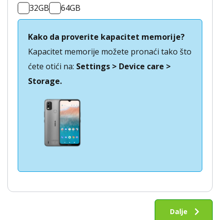
32GB
64GB
Kako da proverite kapacitet memorije?
Kapacitet memorije možete pronaći tako što
ćete otići na:
Settings > Device care >
Storage.
Otkup
Nokia
Dalje