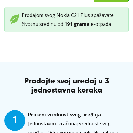
C21
Plus
Prodajom svog Nokia C21 Plus spašavate
količina
životnu sredinu od
191 grama
e-otpada
Prodajte svoj uređaj u 3
jednostavna koraka
Proceni vrednost svog uređaja
1
Jednostavno izračunaj vrednost svog
uređaja. Odgovorom na nekoliko pitanja,