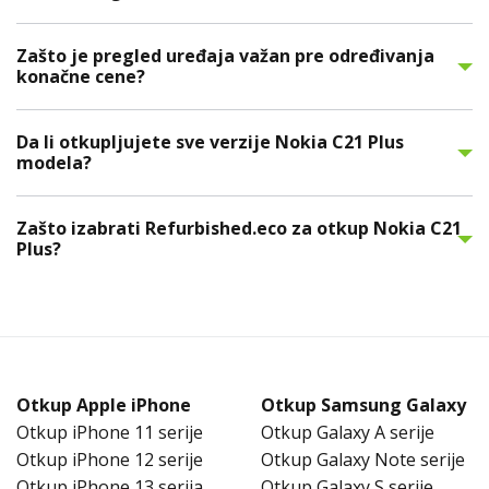
Zašto je pregled uređaja važan pre određivanja
konačne cene?
Da li otkupljujete sve verzije Nokia C21 Plus
modela?
Zašto izabrati Refurbished.eco za otkup Nokia C21
Plus?
Otkup Apple iPhone
Otkup Samsung Galaxy
Otkup iPhone 11 serije
Otkup Galaxy A serije
Otkup iPhone 12 serije
Otkup Galaxy Note serije
Otkup iPhone 13 serija
Otkup Galaxy S serije