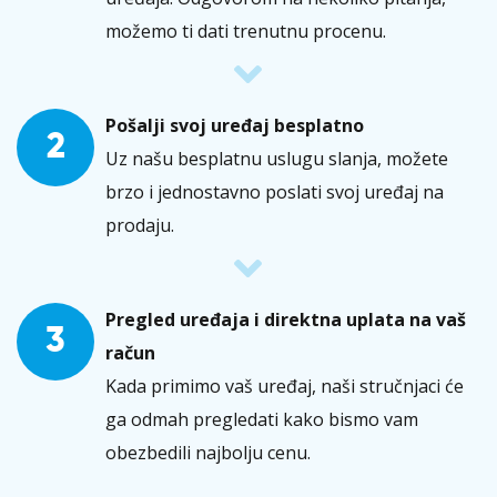
možemo ti dati trenutnu procenu.
Pošalji svoj uređaj besplatno
2
Uz našu besplatnu uslugu slanja, možete
brzo i jednostavno poslati svoj uređaj na
prodaju.
Pregled uređaja i direktna uplata na vaš
3
račun
Kada primimo vaš uređaj, naši stručnjaci će
ga odmah pregledati kako bismo vam
obezbedili najbolju cenu.