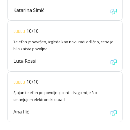
Katarina Simić
10/10
Telefon je savršen, izgleda kao nov i radi odlično, cena je
bila zaista povoljna.
Luca Rossi
10/10
Sjajan telefon po povoljnoj ceni i drago mi je što
smanjujem elektronski otpad.
Ana Ilić