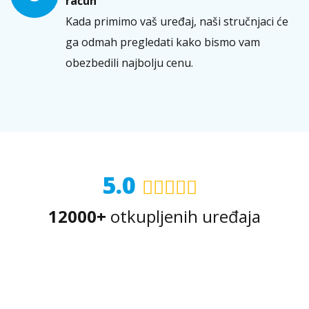
račun
Kada primimo vaš uređaj, naši stručnjaci će
ga odmah pregledati kako bismo vam
obezbedili najbolju cenu.
5.0
12000+
otkupljenih uređaja