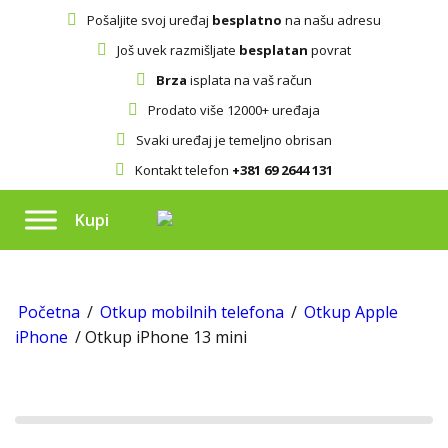
Pošaljite svoj uređaj
besplatno
na našu adresu
Još uvek razmišljate
besplatan
povrat
Brza
isplata na vaš račun
Prodato više 12000+ uređaja
Svaki uređaj je temeljno obrisan
Kontakt telefon
+381 69 2644 131
Kupi
Početna
/
Otkup mobilnih telefona
/
Otkup Apple
iPhone
/ Otkup iPhone 13 mini