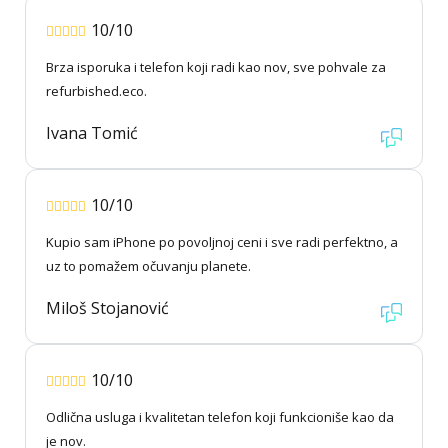
10/10
Brza isporuka i telefon koji radi kao nov, sve pohvale za
refurbished.eco.
Ivana Tomić
10/10
Kupio sam iPhone po povoljnoj ceni i sve radi perfektno, a
uz to pomažem očuvanju planete.
Miloš Stojanović
10/10
Odlična usluga i kvalitetan telefon koji funkcioniše kao da
je nov.