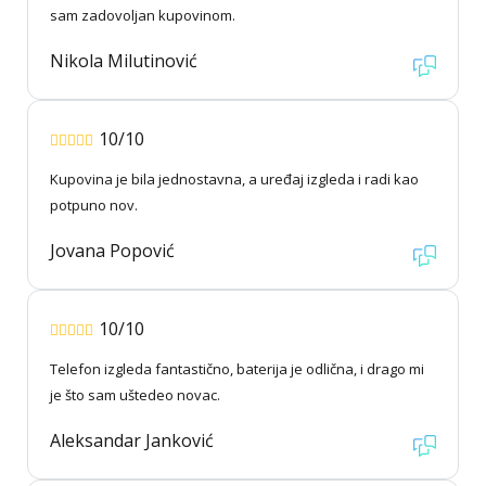
sam zadovoljan kupovinom.
Nikola Milutinović
10/10
Kupovina je bila jednostavna, a uređaj izgleda i radi kao
potpuno nov.
Jovana Popović
10/10
Telefon izgleda fantastično, baterija je odlična, i drago mi
je što sam uštedeo novac.
Aleksandar Janković