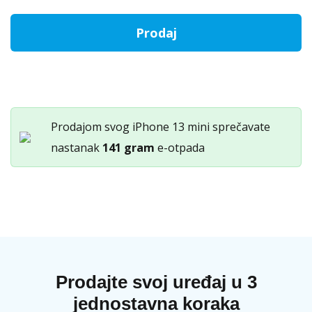
Otkup
Prodaj
iPhone
13
mini
količina
Prodajom svog iPhone 13 mini sprečavate
nastanak
141 gram
e-otpada
Prodajte svoj uređaj u 3
jednostavna koraka