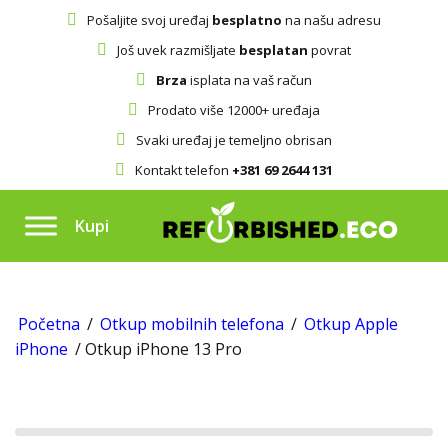
Pošaljite svoj uređaj
besplatno
na našu adresu
Još uvek razmišljate
besplatan
povrat
Brza
isplata na vaš račun
Prodato više 12000+ uređaja
Svaki uređaj je temeljno obrisan
Kontakt telefon
+381 69 2644 131
Kupi
Početna
/
Otkup mobilnih telefona
/
Otkup Apple
iPhone
/ Otkup iPhone 13 Pro