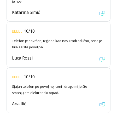
je nov.
Katarina Simić
10/10
Telefon je savršen, izgleda kao nov i radi odlično, cena je
bila zaista povoljna.
Luca Rossi
10/10
Sjajan telefon po povoljnoj ceni i drago mi je što
smanjujem elektronski otpad.
Ana Ilić