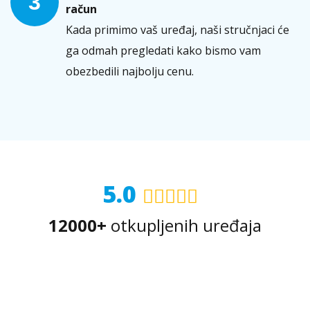
3
račun
Kada primimo vaš uređaj, naši stručnjaci će
ga odmah pregledati kako bismo vam
obezbedili najbolju cenu.
5.0
12000+
otkupljenih uređaja