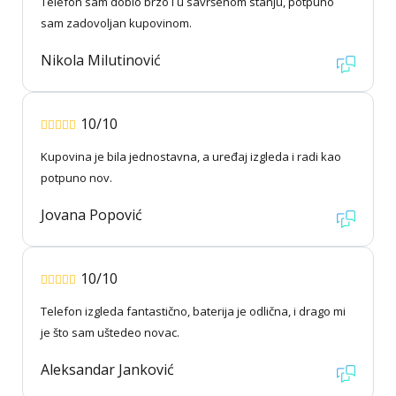
Telefon sam dobio brzo i u savršenom stanju, potpuno
sam zadovoljan kupovinom.
Nikola Milutinović
10/10
Kupovina je bila jednostavna, a uređaj izgleda i radi kao
potpuno nov.
Jovana Popović
10/10
Telefon izgleda fantastično, baterija je odlična, i drago mi
je što sam uštedeo novac.
Aleksandar Janković