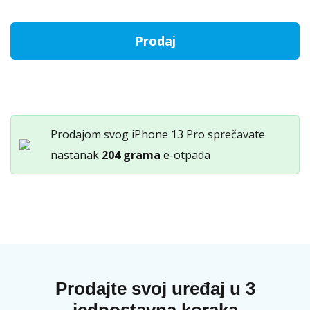
Otkup
Prodaj
iPhone
13
Pro
količina
Prodajom svog iPhone 13 Pro sprečavate
nastanak
204 grama
e-otpada
Prodajte svoj uređaj u 3