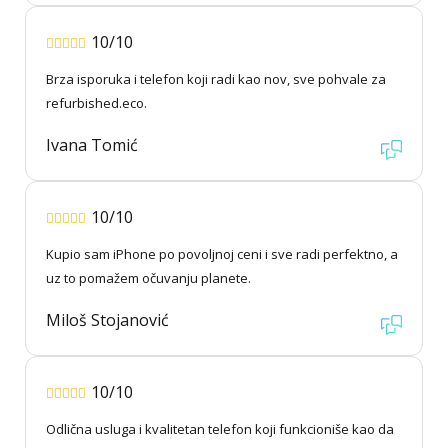
10/10
Brza isporuka i telefon koji radi kao nov, sve pohvale za
refurbished.eco.
Ivana Tomić
10/10
Kupio sam iPhone po povoljnoj ceni i sve radi perfektno, a
uz to pomažem očuvanju planete.
Miloš Stojanović
10/10
Odlična usluga i kvalitetan telefon koji funkcioniše kao da