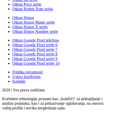
Otkup Poco serije
Otkup Redmi Note serija
Otkup Honor
Otkup Honor Magic serije
Otkup Honor X serije
Otkup Honor Number serije
Otkup Google Pixel telefona
Otkup Google Pixel serije 6
Otkup Google Pixel serije 7
Otkup Google Pixel serije 8
Otkup Google Pixel serije 9
Otkup Google Pixel serije 10
Politika privatnosti
Uslovi korišćenja
Kontakt
2026 | Sva prava zadržana
Koristimo tehnologiju poznatu kao „kolačići“ za prikupljanje i
analizu podataka, kao i za prikazivanje oglašavanja, na osnovu
vašeg profila i navika pregledanja sajta.