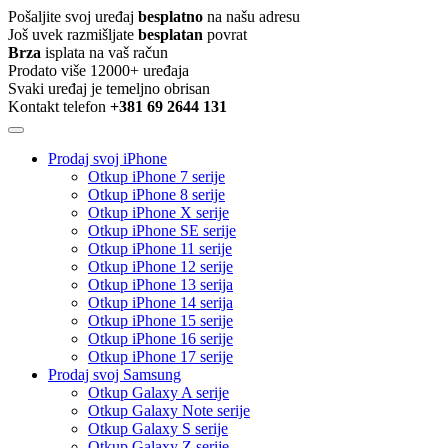
Pošaljite svoj uređaj
besplatno
na našu adresu
Još uvek razmišljate
besplatan
povrat
Brza
isplata na vaš račun
Prodato više 12000+ uređaja
Svaki uređaj je temeljno obrisan
Kontakt telefon
+381 69 2644 131
Prodaj svoj iPhone
Otkup iPhone 7 serije
Otkup iPhone 8 serije
Otkup iPhone X serije
Otkup iPhone SE serije
Otkup iPhone 11 serije
Otkup iPhone 12 serije
Otkup iPhone 13 serija
Otkup iPhone 14 serija
Otkup iPhone 15 serije
Otkup iPhone 16 serije
Otkup iPhone 17 serije
Prodaj svoj Samsung
Otkup Galaxy A serije
Otkup Galaxy Note serije
Otkup Galaxy S serije
Otkup Galaxy Z serije