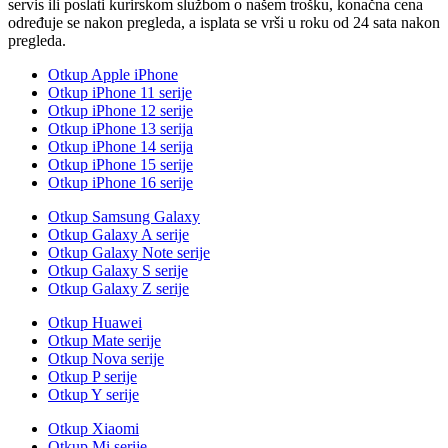
servis ili poslati kurirskom službom o našem trošku, konačna cena
određuje se nakon pregleda, a isplata se vrši u roku od 24 sata nakon
pregleda.
Otkup Apple iPhone
Otkup iPhone 11 serije
Otkup iPhone 12 serije
Otkup iPhone 13 serija
Otkup iPhone 14 serija
Otkup iPhone 15 serije
Otkup iPhone 16 serije
Otkup Samsung Galaxy
Otkup Galaxy A serije
Otkup Galaxy Note serije
Otkup Galaxy S serije
Otkup Galaxy Z serije
Otkup Huawei
Otkup Mate serije
Otkup Nova serije
Otkup P serije
Otkup Y serije
Otkup Xiaomi
Otkup Mi serije