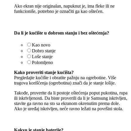
Ako ekran nije originalan, napuknut je, ima fleke ili ne
funkcioniše, potrebno je označiti ga kao oštećen.
Da li je kućište u dobrom stanju i bez oštećenja?
Kao novo
Dobro stanje
Loše stanje
Polomljeno
Kako proveriti stanje kućišta?
Pregledajte kućište i obratite pažnju na ogrebotine. Više
tragova korišćenja (ogrebotina) znači da je stanje lošije.
Takođe, proverite da li postoje oštećenja poput pukotina, rupa
ili iskrivljenosti. Da biste proverili da li je Samsung iskrivljen,
stavite ga ravno na sto sa ekranom okrenutim prema dole.
Ako je uređaj iskrivljen, neće ravno ležati na površini stola.
Kakvo je stanje baterije?