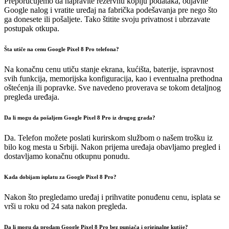
Preporučujemo da napravite rezervnu kopiju podataka, odjavite
Google nalog i vratite uređaj na fabrička podešavanja pre nego što
ga donesete ili pošaljete. Tako štitite svoju privatnost i ubrzavate
postupak otkupa.
Šta utiče na cenu Google Pixel 8 Pro telefona?
Na konačnu cenu utiču stanje ekrana, kućišta, baterije, ispravnost
svih funkcija, memorijska konfiguracija, kao i eventualna prethodna
oštećenja ili popravke. Sve navedeno proverava se tokom detaljnog
pregleda uređaja.
Da li mogu da pošaljem Google Pixel 8 Pro iz drugog grada?
Da. Telefon možete poslati kurirskom službom o našem trošku iz
bilo kog mesta u Srbiji. Nakon prijema uređaja obavljamo pregled i
dostavljamo konačnu otkupnu ponudu.
Kada dobijam isplatu za Google Pixel 8 Pro?
Nakon što pregledamo uređaj i prihvatite ponuđenu cenu, isplata se
vrši u roku od 24 sata nakon pregleda.
Da li mogu da prodam Google Pixel 8 Pro bez punjača i originalne kutije?