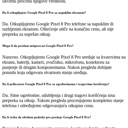
okvirnu procenu njegove vrednosti.
Da li otkupljujete Google Pixel 8 Pro sa napuklim ekranom?
Da. Otkupljujemo Google Pixel 8 Pro telefone sa napuklim ili
razbijenim ekranom. Oštećenje utiče na konačnu cenu, ali nije
prepreka za uspešan otkup.
Mogu li da prodam neispravan Google Pixel 8 Pro?
Naravno. Otkupljujemo Google Pixel 8 Pro uređaje sa kvarovima na
ekranu, bateriji, kameri, zvučniku, mikrofonu, konektoru za
punjenje ili drugim komponentama. Nakon pregleda dobijate
ponudu koja odgovara stvarnom stanju uređaja.
Da li prihvatate Google Pixel 8 Pro sa ogrebotinama i tragovima korišćenja?
Da. Sitne ogrebotine, udubljenja i drugi tragovi korišćenja nisu
prepreka za otkup. Tokom pregleda procenjujemo kompletno stanje
telefona i određujemo odgovarajuću otkupnu cenu.
Da li treba da obrišem podatke pre prodaje Google Pixel 8 Pro?