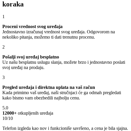
koraka
1
Proceni vrednost svog uređaja
Jednostavno izračunaj vrednost svog uređaja. Odgovorom na
nekoliko pitanja, možemo ti dati trenutnu procenu.
2
Pošalji svoj uređaj besplatno
Uz našu besplatnu uslugu slanja, možete brzo i jednostavno poslati
svoj uređaj na prodaju.
3
Pregled uređaja i direktna uplata na vaš račun
Kada primimo vaš uređaj, naši stručnjaci će ga odmah pregledati
kako bismo vam obezbedili najbolju cenu.
5.0
12000+
otkupljenih uređaja
10/10
Telefon izgleda kao nov i funkcioniše savršeno, a cena je bila sjajna.