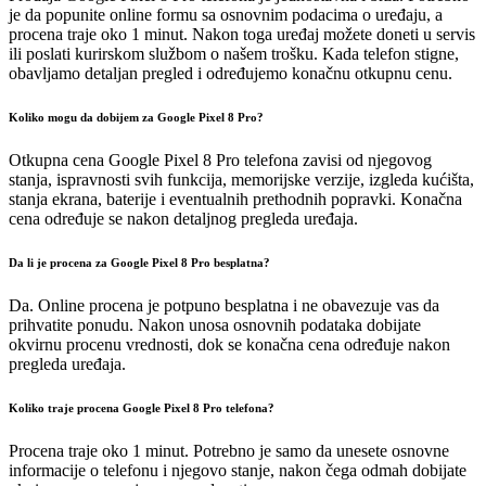
je da popunite online formu sa osnovnim podacima o uređaju, a
procena traje oko 1 minut. Nakon toga uređaj možete doneti u servis
ili poslati kurirskom službom o našem trošku. Kada telefon stigne,
obavljamo detaljan pregled i određujemo konačnu otkupnu cenu.
Koliko mogu da dobijem za Google Pixel 8 Pro?
Otkupna cena Google Pixel 8 Pro telefona zavisi od njegovog
stanja, ispravnosti svih funkcija, memorijske verzije, izgleda kućišta,
stanja ekrana, baterije i eventualnih prethodnih popravki. Konačna
cena određuje se nakon detaljnog pregleda uređaja.
Da li je procena za Google Pixel 8 Pro besplatna?
Da. Online procena je potpuno besplatna i ne obavezuje vas da
prihvatite ponudu. Nakon unosa osnovnih podataka dobijate
okvirnu procenu vrednosti, dok se konačna cena određuje nakon
pregleda uređaja.
Koliko traje procena Google Pixel 8 Pro telefona?
Procena traje oko 1 minut. Potrebno je samo da unesete osnovne
informacije o telefonu i njegovo stanje, nakon čega odmah dobijate