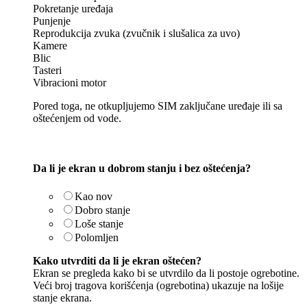
Pokretanje uređaja
Punjenje
Reprodukcija zvuka (zvučnik i slušalica za uvo)
Kamere
Blic
Tasteri
Vibracioni motor
Pored toga, ne otkupljujemo SIM zaključane uređaje ili sa
oštećenjem od vode.
Da li je ekran u dobrom stanju i bez oštećenja?
Kao nov
Dobro stanje
Loše stanje
Polomljen
Kako utvrditi da li je ekran oštećen?
Ekran se pregleda kako bi se utvrdilo da li postoje ogrebotine.
Veći broj tragova korišćenja (ogrebotina) ukazuje na lošije
stanje ekrana.