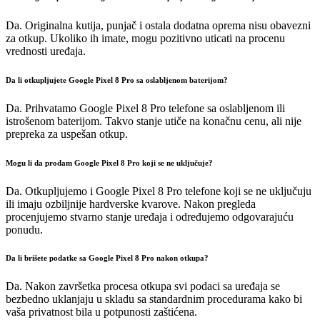
Da. Originalna kutija, punjač i ostala dodatna oprema nisu obavezni
za otkup. Ukoliko ih imate, mogu pozitivno uticati na procenu
vrednosti uređaja.
Da li otkupljujete Google Pixel 8 Pro sa oslabljenom baterijom?
Da. Prihvatamo Google Pixel 8 Pro telefone sa oslabljenom ili
istrošenom baterijom. Takvo stanje utiče na konačnu cenu, ali nije
prepreka za uspešan otkup.
Mogu li da prodam Google Pixel 8 Pro koji se ne uključuje?
Da. Otkupljujemo i Google Pixel 8 Pro telefone koji se ne uključuju
ili imaju ozbiljnije hardverske kvarove. Nakon pregleda
procenjujemo stvarno stanje uređaja i određujemo odgovarajuću
ponudu.
Da li brišete podatke sa Google Pixel 8 Pro nakon otkupa?
Da. Nakon završetka procesa otkupa svi podaci sa uređaja se
bezbedno uklanjaju u skladu sa standardnim procedurama kako bi
vaša privatnost bila u potpunosti zaštićena.