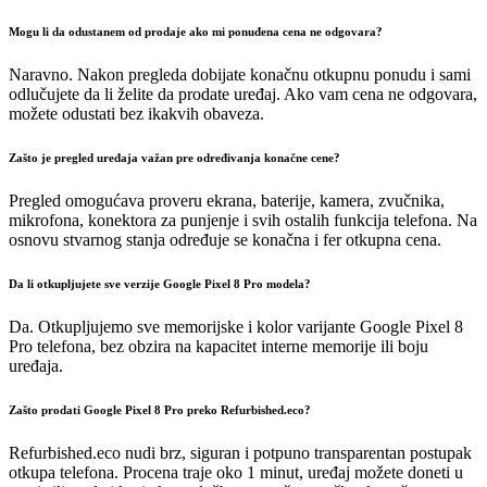
Mogu li da odustanem od prodaje ako mi ponuđena cena ne odgovara?
Naravno. Nakon pregleda dobijate konačnu otkupnu ponudu i sami
odlučujete da li želite da prodate uređaj. Ako vam cena ne odgovara,
možete odustati bez ikakvih obaveza.
Zašto je pregled uređaja važan pre određivanja konačne cene?
Pregled omogućava proveru ekrana, baterije, kamera, zvučnika,
mikrofona, konektora za punjenje i svih ostalih funkcija telefona. Na
osnovu stvarnog stanja određuje se konačna i fer otkupna cena.
Da li otkupljujete sve verzije Google Pixel 8 Pro modela?
Da. Otkupljujemo sve memorijske i kolor varijante Google Pixel 8
Pro telefona, bez obzira na kapacitet interne memorije ili boju
uređaja.
Zašto prodati Google Pixel 8 Pro preko Refurbished.eco?
Refurbished.eco nudi brz, siguran i potpuno transparentan postupak
otkupa telefona. Procena traje oko 1 minut, uređaj možete doneti u