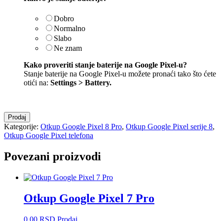
Dobro
Normalno
Slabo
Ne znam
Kako proveriti stanje baterije na Google Pixel-u?
Stanje baterije na Google Pixel-u možete pronaći tako što ćete
otići na:
Settings > Battery
.
Otkup
Prodaj
Google
Kategorije:
Otkup Google Pixel 8 Pro
,
Otkup Google Pixel serije 8
,
Pixel
Otkup Google Pixel telefona
8
Pro
Povezani proizvodi
količina
Otkup Google Pixel 7 Pro
0,00
RSD
Prodaj