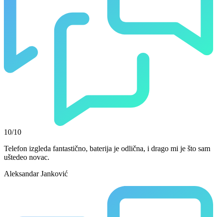
10/10
Telefon izgleda fantastično, baterija je odlična, i drago mi je što sam
uštedeo novac.
Aleksandar Janković