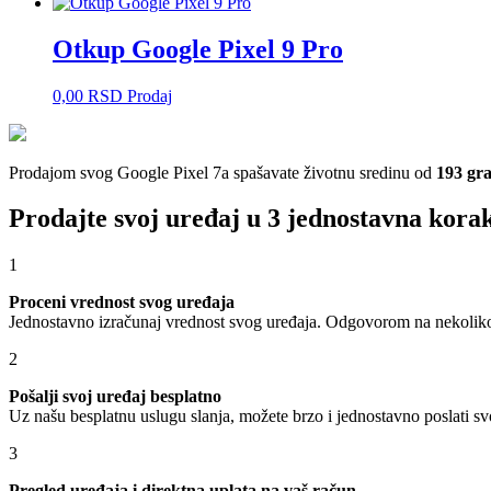
Otkup Google Pixel 9 Pro
0,00
RSD
Prodaj
Prodajom svog Google Pixel 7a spašavate životnu sredinu od
193 gr
Prodajte svoj uređaj u 3 jednostavna kora
1
Proceni vrednost svog uređaja
Jednostavno izračunaj vrednost svog uređaja. Odgovorom na nekoliko 
2
Pošalji svoj uređaj besplatno
Uz našu besplatnu uslugu slanja, možete brzo i jednostavno poslati sv
3
Pregled uređaja i direktna uplata na vaš račun