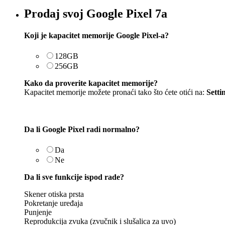
Prodaj svoj Google Pixel 7a
Koji je kapacitet memorije Google Pixel-a?
128GB
256GB
Kako da proverite kapacitet memorije?
Kapacitet memorije možete pronaći tako što ćete otići na:
Setti
Da li Google Pixel radi normalno?
Da
Ne
Da li sve funkcije ispod rade?
Skener otiska prsta
Pokretanje uređaja
Punjenje
Reprodukcija zvuka (zvučnik i slušalica za uvo)