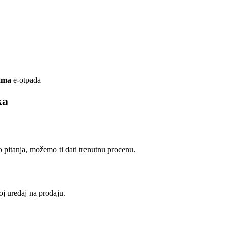
ama
e-otpada
ka
pitanja, možemo ti dati trenutnu procenu.
oj uređaj na prodaju.