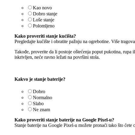
Kao novo
Dobro stanje
Loše stanje
Polomljeno
Kako proveriti stanje kućišta?
Pregledajte kućište i obratite pažnju na ogrebotine. Više tragova 
Takođe, proverite da li postoje oštećenja poput pukotina, rupa il
iskrivljen, neće ravno ležati na površini stola.
Kakvo je stanje baterije?
Dobro
Normalno
Slabo
Ne znam
Kako proveriti stanje baterije na Google Pixel-u?
Stanje baterije na Google Pixel-u možete pronaći tako što ćete o