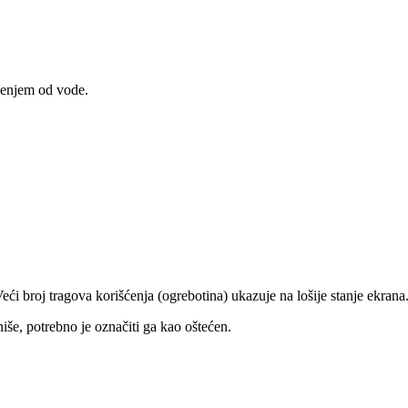
ećenjem od vode.
eći broj tragova korišćenja (ogrebotina) ukazuje na lošije stanje ekrana
niše, potrebno je označiti ga kao oštećen.