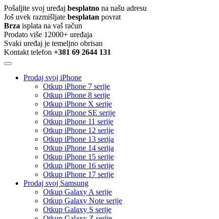
Pošaljite svoj uređaj
besplatno
na našu adresu
Još uvek razmišljate
besplatan
povrat
Brza
isplata na vaš račun
Prodato više 12000+ uređaja
Svaki uređaj je temeljno obrisan
Kontakt telefon
+381 69 2644 131
Prodaj svoj iPhone
Otkup iPhone 7 serije
Otkup iPhone 8 serije
Otkup iPhone X serije
Otkup iPhone SE serije
Otkup iPhone 11 serije
Otkup iPhone 12 serije
Otkup iPhone 13 serija
Otkup iPhone 14 serija
Otkup iPhone 15 serije
Otkup iPhone 16 serije
Otkup iPhone 17 serije
Prodaj svoj Samsung
Otkup Galaxy A serije
Otkup Galaxy Note serije
Otkup Galaxy S serije
Otkup Galaxy Z serije