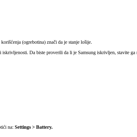
korišćenja (ogrebotina) znači da je stanje lošije.
i iskrivljenosti. Da biste proverili da li je Samsung iskrivljen, stavite
tići na:
Settings > Battery
.