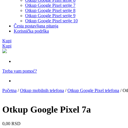
Otkup Google Pixel serije 6
Otkup Google Pixel serije 7
Otkup Google Pixel serije 8
Otkup Google Pixel serije 9
Otkup Google Pixel serije 10
Česta postavljana pitanja
Korisnička podrška
Kupi
Kupi
Treba vam pomoć?
Početna
/
Otkup mobilnih telefona
/
Otkup Google Pixel telefona
/ Ot
Otkup Google Pixel 7a
0,00
RSD