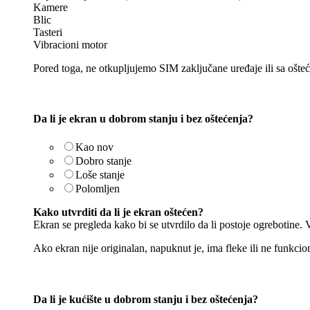
Kamere
Blic
Tasteri
Vibracioni motor
Pored toga, ne otkupljujemo SIM zaključane uređaje ili sa ošt
Da li je ekran u dobrom stanju i bez oštećenja?
Kao nov
Dobro stanje
Loše stanje
Polomljen
Kako utvrditi da li je ekran oštećen?
Ekran se pregleda kako bi se utvrdilo da li postoje ogrebotine. V
Ako ekran nije originalan, napuknut je, ima fleke ili ne funkcio
Da li je kućište u dobrom stanju i bez oštećenja?