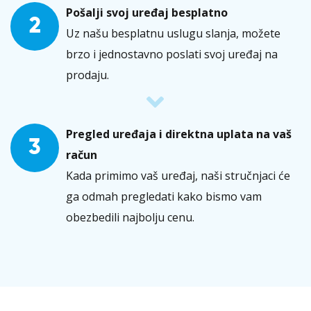
Pošalji svoj uređaj besplatno
2
Uz našu besplatnu uslugu slanja, možete
brzo i jednostavno poslati svoj uređaj na
prodaju.
Pregled uređaja i direktna uplata na vaš
3
račun
Kada primimo vaš uređaj, naši stručnjaci će
ga odmah pregledati kako bismo vam
obezbedili najbolju cenu.