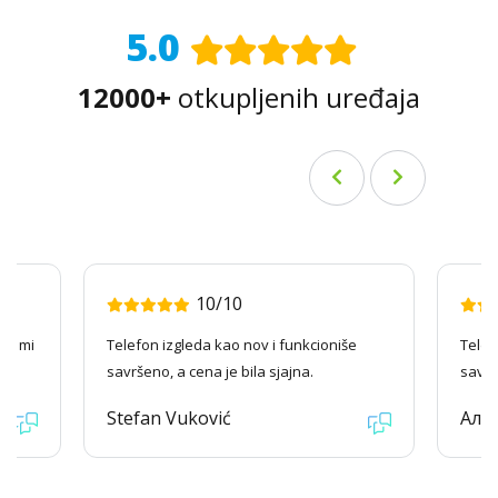
5.0
12000+
otkupljenih uređaja
10/10
ago mi
Telefon izgleda kao nov i funkcioniše
Telef
savršeno, a cena je bila sjajna.
savrš
Stefan Vuković
Але