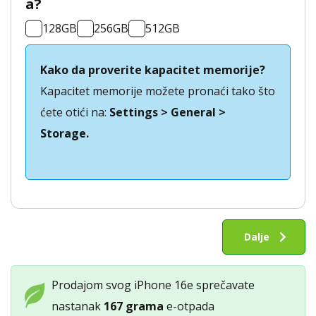
a?
128GB
256GB
512GB
Kako da proverite kapacitet memorije?
Kapacitet memorije možete pronaći tako što
ćete otići na:
Settings > General >
Storage.
Otkup
iPhone
Dalje
16e
količina
Prodajom svog iPhone 16e sprečavate
nastanak
167 grama
e-otpada