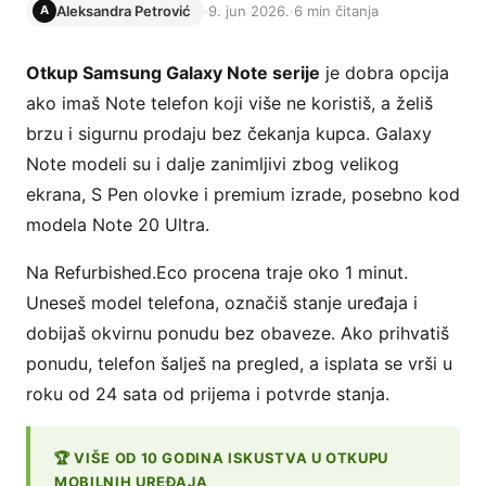
Aleksandra Petrović
·
9. jun 2026.
·
6 min čitanja
A
Otkup Samsung Galaxy Note serije
je dobra opcija
ako imaš Note telefon koji više ne koristiš, a želiš
brzu i sigurnu prodaju bez čekanja kupca. Galaxy
Note modeli su i dalje zanimljivi zbog velikog
ekrana, S Pen olovke i premium izrade, posebno kod
modela Note 20 Ultra.
Na Refurbished.Eco procena traje oko 1 minut.
Uneseš model telefona, označiš stanje uređaja i
dobijaš okvirnu ponudu bez obaveze. Ako prihvatiš
ponudu, telefon šalješ na pregled, a isplata se vrši u
roku od 24 sata od prijema i potvrde stanja.
🏆 VIŠE OD 10 GODINA ISKUSTVA U OTKUPU
MOBILNIH UREĐAJA