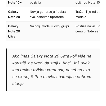
Note 10+
pozicija
običnog Note 10 mo
Galaxy
Novija generacija i dobra
Traženiji je od starij
Note 20
svakodnevna upotreba
modela
Galaxy
Najbolji model u ovoj grupi
Postiže najvišu otk
Note 20
cenu u Note seriji
Ultra
Ako imaš Galaxy Note 20 Ultra koji više ne
koristiš, ne vredi da stoji u fioci. Još uvek
ima realnu tržišnu vrednost, posebno ako
su ekran, S Pen olovka i baterija u dobrom
stanju.