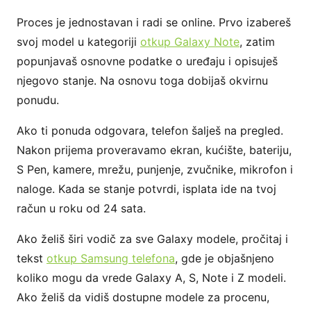
Proces je jednostavan i radi se online. Prvo izabereš
svoj model u kategoriji
otkup Galaxy Note
, zatim
popunjavaš osnovne podatke o uređaju i opisuješ
njegovo stanje. Na osnovu toga dobijaš okvirnu
ponudu.
Ako ti ponuda odgovara, telefon šalješ na pregled.
Nakon prijema proveravamo ekran, kućište, bateriju,
S Pen, kamere, mrežu, punjenje, zvučnike, mikrofon i
naloge. Kada se stanje potvrdi, isplata ide na tvoj
račun u roku od 24 sata.
Ako želiš širi vodič za sve Galaxy modele, pročitaj i
tekst
otkup Samsung telefona
, gde je objašnjeno
koliko mogu da vrede Galaxy A, S, Note i Z modeli.
Ako želiš da vidiš dostupne modele za procenu,