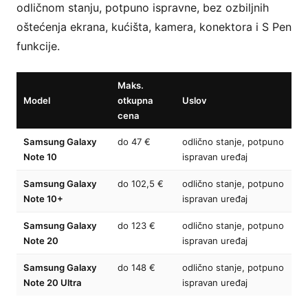
odličnom stanju, potpuno ispravne, bez ozbiljnih
oštećenja ekrana, kućišta, kamera, konektora i S Pen
funkcije.
Maks.
Model
otkupna
Uslov
P
cena
Samsung Galaxy
do 47 €
odlično stanje, potpuno
P
Note 10
ispravan uređaj
p
Samsung Galaxy
do 102,5 €
odlično stanje, potpuno
P
Note 10+
ispravan uređaj
p
Samsung Galaxy
do 123 €
odlično stanje, potpuno
P
Note 20
ispravan uređaj
p
Samsung Galaxy
do 148 €
odlično stanje, potpuno
P
Note 20 Ultra
ispravan uređaj
p