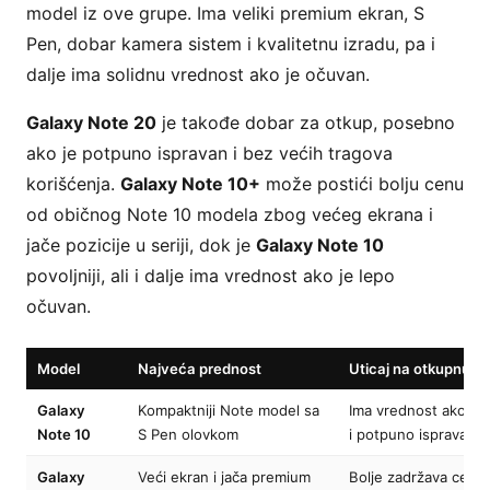
model iz ove grupe. Ima veliki premium ekran, S
Pen, dobar kamera sistem i kvalitetnu izradu, pa i
dalje ima solidnu vrednost ako je očuvan.
Galaxy Note 20
je takođe dobar za otkup, posebno
ako je potpuno ispravan i bez većih tragova
korišćenja.
Galaxy Note 10+
može postići bolju cenu
od običnog Note 10 modela zbog većeg ekrana i
jače pozicije u seriji, dok je
Galaxy Note 10
povoljniji, ali i dalje ima vrednost ako je lepo
očuvan.
Model
Najveća prednost
Uticaj na otkupnu c
Galaxy
Kompaktniji Note model sa
Ima vrednost ako je
Note 10
S Pen olovkom
i potpuno ispravan
Galaxy
Veći ekran i jača premium
Bolje zadržava cenu