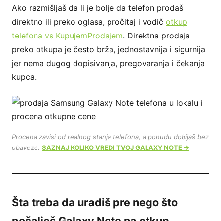
Ako razmišljaš da li je bolje da telefon prodaš
direktno ili preko oglasa, pročitaj i vodič
otkup
telefona vs KupujemProdajem
. Direktna prodaja
preko otkupa je često brža, jednostavnija i sigurnija
jer nema dugog dopisivanja, pregovaranja i čekanja
kupca.
Procena zavisi od realnog stanja telefona, a ponudu dobijaš bez
obaveze.
SAZNAJ KOLIKO VREDI TVOJ GALAXY NOTE →
Šta treba da uradiš pre nego što
pošalješ Galaxy Note na otkup