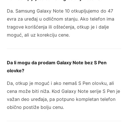
Da. Samsung Galaxy Note 10 otkupljujemo do 47
evra za uređaj u odličnom stanju. Ako telefon ima
tragove korišćenja ili oštećenja, otkup je i dalje
moguć, ali uz korekciju cene.
Da li mogu da prodam Galaxy Note bez S Pen
olovke?
Da, otkup je moguć i ako nemaš S Pen olovku, ali
cena može biti niža. Kod Galaxy Note serije S Pen je
važan deo uređaja, pa potpuno kompletan telefon
obično postiže bolju cenu.