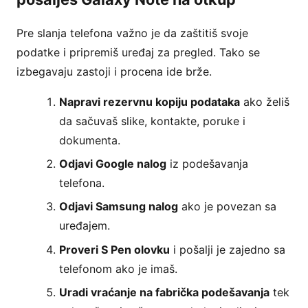
Pre slanja telefona važno je da zaštitiš svoje
podatke i pripremiš uređaj za pregled. Tako se
izbegavaju zastoji i procena ide brže.
Napravi rezervnu kopiju podataka
ako želiš
da sačuvaš slike, kontakte, poruke i
dokumenta.
Odjavi Google nalog
iz podešavanja
telefona.
Odjavi Samsung nalog
ako je povezan sa
uređajem.
Proveri S Pen olovku
i pošalji je zajedno sa
telefonom ako je imaš.
Uradi vraćanje na fabrička podešavanja
tek