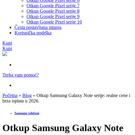
Otkup Google Pixel serije 6
Otkup Google Pixel serije 7
Otkup Google Pixel serije 8
Otkup Google Pixel serije 9
Otkup Google Pixel serije 10
Česta postavljana pitanja
Korisnička podrška
Kupi
Kupi
Treba vam pomoć?
Početna
»
Blog
»
Otkup Samsung Galaxy Note serije: realne cene i
brza isplata u 2026.
Samsung telefoni
Otkup Samsung Galaxy Note