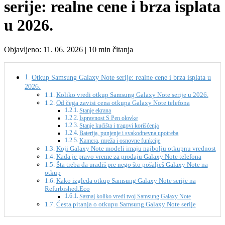
serije: realne cene i brza isplata
u 2026.
Objavljeno: 11. 06. 2026 | 10 min čitanja
Otkup Samsung Galaxy Note serije: realne cene i brza isplata u
2026.
Koliko vredi otkup Samsung Galaxy Note serije u 2026.
Od čega zavisi cena otkupa Galaxy Note telefona
Stanje ekrana
Ispravnost S Pen olovke
Stanje kućišta i tragovi korišćenja
Baterija, punjenje i svakodnevna upotreba
Kamera, mreža i osnovne funkcije
Koji Galaxy Note modeli imaju najbolju otkupnu vrednost
Kada je pravo vreme za prodaju Galaxy Note telefona
Šta treba da uradiš pre nego što pošalješ Galaxy Note na
otkup
Kako izgleda otkup Samsung Galaxy Note serije na
Refurbished.Eco
Saznaj koliko vredi tvoj Samsung Galaxy Note
Česta pitanja o otkupu Samsung Galaxy Note serije