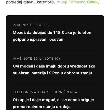
pogledaj glavnu kategoriju
otkup Samsung Galaxy
.
IMAŠ NOTE 20 ULTRA
Možeš da dobiješ do 148 € ako je telefon
potpuno ispravan i očuvan
IMAŠ NOTE 20 ILI NOTE 10+
Ovi modeli i dalje imaju dobru vrednost ako
su ekran, baterija i S Pen u dobrom stanju
TELEFON IMA TRAGOVE KORIŠĆENJA
Otkup je i dalje moguć, ali se cena koriguje
prema realnom stanju uređaja