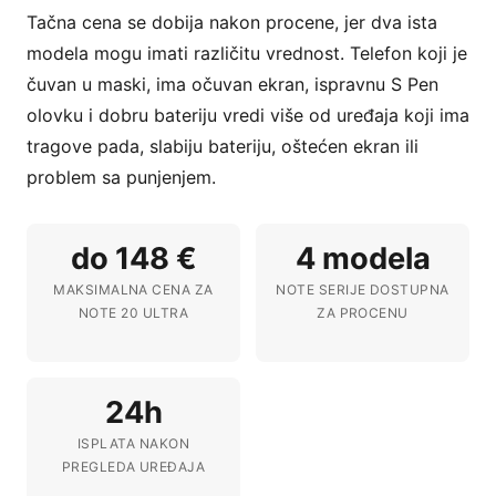
Tačna cena se dobija nakon procene, jer dva ista
modela mogu imati različitu vrednost. Telefon koji je
čuvan u maski, ima očuvan ekran, ispravnu S Pen
olovku i dobru bateriju vredi više od uređaja koji ima
tragove pada, slabiju bateriju, oštećen ekran ili
problem sa punjenjem.
do 148 €
4 modela
MAKSIMALNA CENA ZA
NOTE SERIJE DOSTUPNA
NOTE 20 ULTRA
ZA PROCENU
24h
ISPLATA NAKON
PREGLEDA UREĐAJA