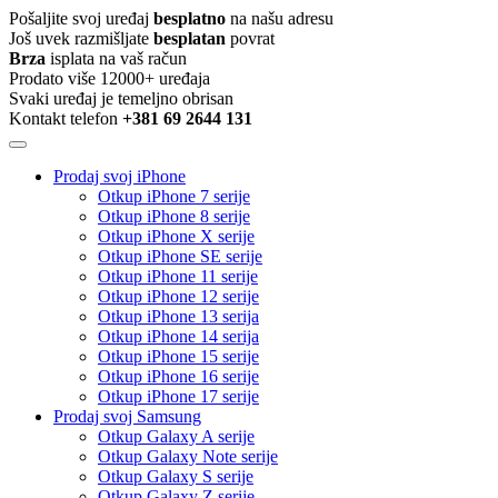
Pošaljite svoj uređaj
besplatno
na našu adresu
Još uvek razmišljate
besplatan
povrat
Brza
isplata na vaš račun
Prodato više 12000+ uređaja
Svaki uređaj je temeljno obrisan
Kontakt telefon
+381 69 2644 131
Prodaj svoj iPhone
Otkup iPhone 7 serije
Otkup iPhone 8 serije
Otkup iPhone X serije
Otkup iPhone SE serije
Otkup iPhone 11 serije
Otkup iPhone 12 serije
Otkup iPhone 13 serija
Otkup iPhone 14 serija
Otkup iPhone 15 serije
Otkup iPhone 16 serije
Otkup iPhone 17 serije
Prodaj svoj Samsung
Otkup Galaxy A serije
Otkup Galaxy Note serije
Otkup Galaxy S serije
Otkup Galaxy Z serije