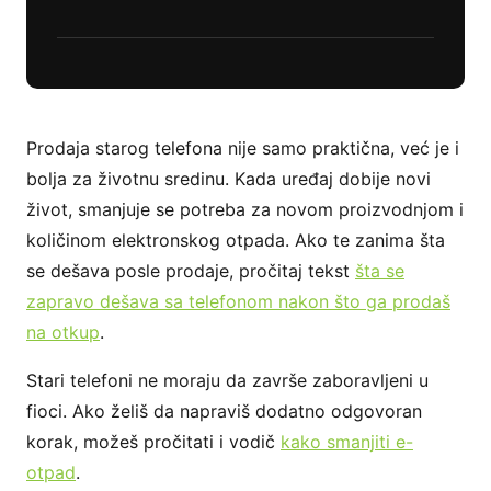
Prodaja starog telefona nije samo praktična, već je i
bolja za životnu sredinu. Kada uređaj dobije novi
život, smanjuje se potreba za novom proizvodnjom i
količinom elektronskog otpada. Ako te zanima šta
se dešava posle prodaje, pročitaj tekst
šta se
zapravo dešava sa telefonom nakon što ga prodaš
na otkup
.
Stari telefoni ne moraju da završe zaboravljeni u
fioci. Ako želiš da napraviš dodatno odgovoran
korak, možeš pročitati i vodič
kako smanjiti e-
otpad
.