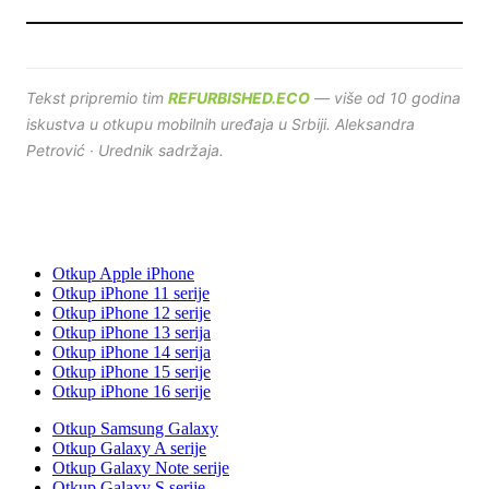
Tekst pripremio tim
REFURBISHED.ECO
— više od 10 godina
iskustva u otkupu mobilnih uređaja u Srbiji. Aleksandra
Petrović · Urednik sadržaja.
Otkup Apple iPhone
Otkup iPhone 11 serije
Otkup iPhone 12 serije
Otkup iPhone 13 serija
Otkup iPhone 14 serija
Otkup iPhone 15 serije
Otkup iPhone 16 serije
Otkup Samsung Galaxy
Otkup Galaxy A serije
Otkup Galaxy Note serije
Otkup Galaxy S serije