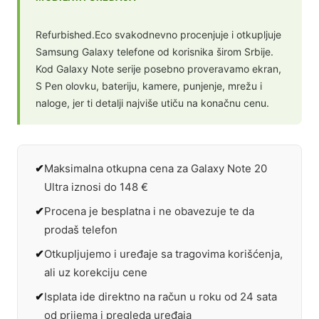
Refurbished.Eco svakodnevno procenjuje i otkupljuje
Samsung Galaxy telefone od korisnika širom Srbije.
Kod Galaxy Note serije posebno proveravamo ekran,
S Pen olovku, bateriju, kamere, punjenje, mrežu i
naloge, jer ti detalji najviše utiču na konačnu cenu.
Maksimalna otkupna cena za Galaxy Note 20
Ultra iznosi do 148 €
Procena je besplatna i ne obavezuje te da
prodaš telefon
Otkupljujemo i uređaje sa tragovima korišćenja,
ali uz korekciju cene
Isplata ide direktno na račun u roku od 24 sata
od prijema i pregleda uređaja