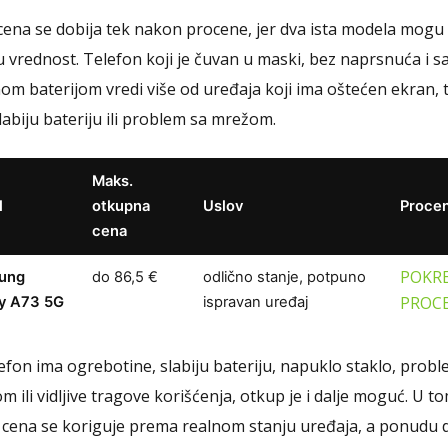
ena se dobija tek nakon procene, jer dva ista modela mogu 
tu vrednost. Telefon koji je čuvan u maski, bez naprsnuća i s
om baterijom vredi više od uređaja koji ima oštećen ekran,
labiju bateriju ili problem sa mrežom.
Maks.
l
otkupna
Uslov
Proce
cena
POKR
ung
do 86,5 €
odlično stanje, potpuno
PROC
y A73 5G
ispravan uređaj
efon ima ogrebotine, slabiju bateriju, napuklo staklo, probl
 ili vidljive tragove korišćenja, otkup je i dalje moguć. U t
 cena se koriguje prema realnom stanju uređaja, a ponudu 