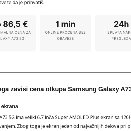
veze da je prihvatiš.
 86,5 €
1 min
24h
IMALNA CENA ZA
ONLINE PROCENA BEZ
ISPLATA NA
LAXY A73 5G
OBAVEZE
PREGLED
ega zavisi cena otkupa Samsung Galaxy A7
 ekrana
A73 5G ima veliki 6,7 inča Super AMOLED Plus ekran sa 120
anjem. Zbog toga je ekran jedan od najvažnijih delova pri p