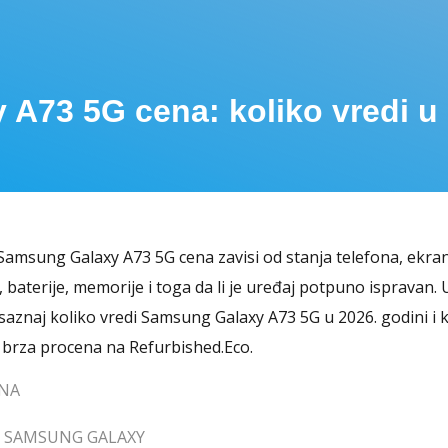
A73 5G cena: koliko vredi u 
amsung Galaxy A73 5G cena zavisi od stanja telefona, ekra
, baterije, memorije i toga da li je uređaj potpuno ispravan.
saznaj koliko vredi Samsung Galaxy A73 5G u 2026. godini i 
 brza procena na Refurbished.Eco.
NA
 SAMSUNG GALAXY