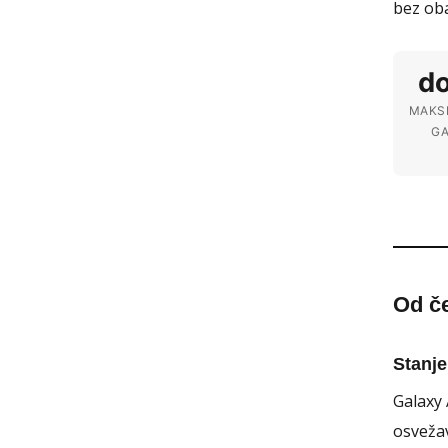
bez oba
do
MAKS
GA
Od č
Stanje
Galaxy 
osvežav