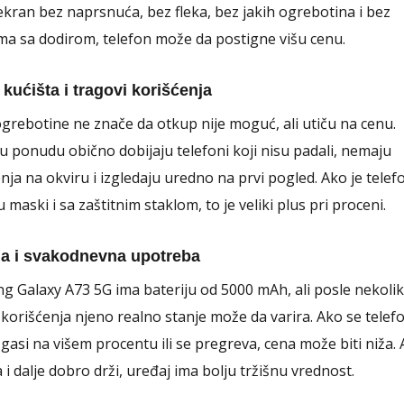
ekran bez naprsnuća, bez fleka, bez jakih ogrebotina i bez
a sa dodirom, telefon može da postigne višu cenu.
 kućišta i tragovi korišćenja
grebotine ne znače da otkup nije moguć, ali utiču na cenu.
u ponudu obično dobijaju telefoni koji nisu padali, nemaju
nja na okviru i izgledaju uredno na prvi pogled. Ako je telef
 maski i sa zaštitnim staklom, to je veliki plus pri proceni.
ja i svakodnevna upotreba
 Galaxy A73 5G ima bateriju od 5000 mAh, ali posle nekoli
korišćenja njeno realno stanje može da varira. Ako se telef
 gasi na višem procentu ili se pregreva, cena može biti niža.
a i dalje dobro drži, uređaj ima bolju tržišnu vrednost.