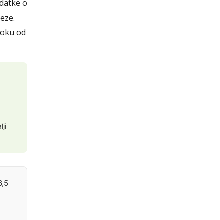
datke o
eze.
 roku od
lji
6,5