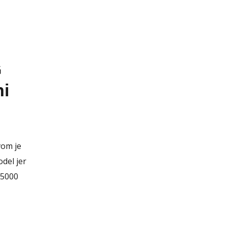
G
ni
vom je
odel jer
 5000