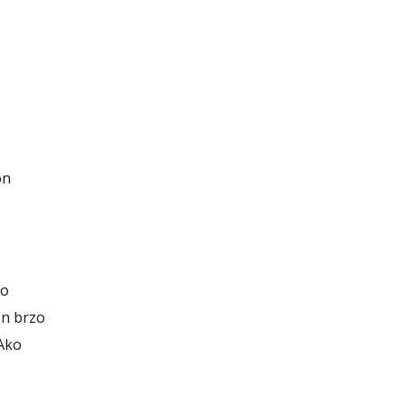
on
ko
on brzo
 Ako