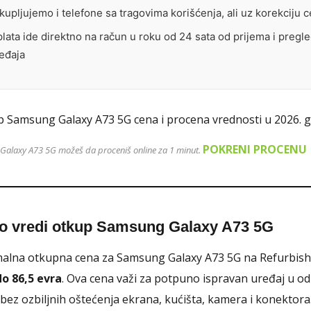
kupljujemo i telefone sa tragovima korišćenja, ali uz korekciju 
plata ide direktno na račun u roku od 24 sata od prijema i pregl
eđaja
POKRENI PROCENU
alaxy A73 5G možeš da proceniš online za 1 minut.
ko vredi otkup Samsung Galaxy A73 5G
alna otkupna cena za Samsung Galaxy A73 5G na Refurbish
do 86,5 evra
. Ova cena važi za potpuno ispravan uređaj u o
 bez ozbiljnih oštećenja ekrana, kućišta, kamera i konektora