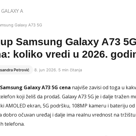
 GALAXY A
amsung Galaxy A73 5G
kup Samsung Galaxy A73 5
a: koliko vredi u 2026. godi
sandra Petrović
·
8. jun 2026.
·
5 min čitanja
Samsung Galaxy A73 5G cena
najviše zavisi od toga u kak
telefon koji želiš da prodaš. Galaxy A73 5G je i dalje tražen m
liki AMOLED ekran, 5G podršku, 108MP kameru i bateriju od
 dobro očuvan uređaj i dalje ima realnu vrednost na tržištu
h telefona.