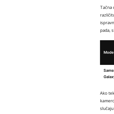
Tačna c
različi
ispravn
pada, s
Mode
Sams
Galax
Ako tel
kamerom
slučaju