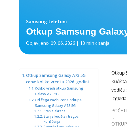
Samsung telefoni
Otkup Samsung Galaxy 
Objavljeno: 09. 06. 2026 | 10 min čitanja
Otkup S
Otkup Samsung Galaxy A73 5G
kućišta
cena: koliko vredi u 2026. godini
Koliko vredi otkup Samsung
vodiču 
Galaxy A73 5G
izgleda
Od čega zavisi cena otkupa
Samsung Galaxy A73 5G
POČET
Stanje ekrana
Stanje kućišta i tragovi
›
korišćenja
OTKUP
Baterija i svakodnevna