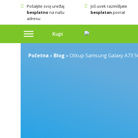
Pošaljite svoj uređaj
Još uvek razmišljate
besplatno
na našu
besplatan
povrat
adresu
Kupi
Početna
»
Blog
»
Otkup Samsung Galaxy A73 5G 