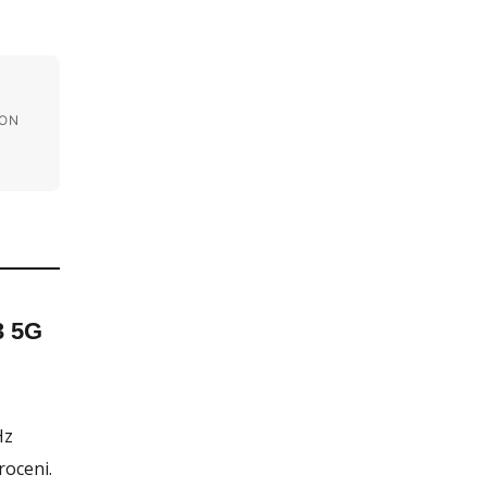
KON
A
3 5G
Hz
roceni.