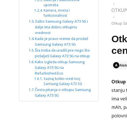
›
upotreba
OTKUP
Kamera, mreža i
funkcionalnost
›
Zašto Samsung Galaxy A73 5G i
Otkup S
dalje ima dobru otkupnu
vrednost
Ot
Kada je pravo vreme da prodaš
Samsung Galaxy A73 5G
cen
Šta treba da uradiš pre nego što
pošalješ Galaxy A73 5G na otkup
Kako izgleda otkup Samsung
Alek
A
Galaxy A73 5G na
Refurbished.Eco
Saznaj koliko vredi tvoj
Otkup 
Samsung Galaxy A73 5G
Česta pitanja o otkupu Samsung
stanju 
Galaxy A73 5G
ima ve
mAh, pa
polovni