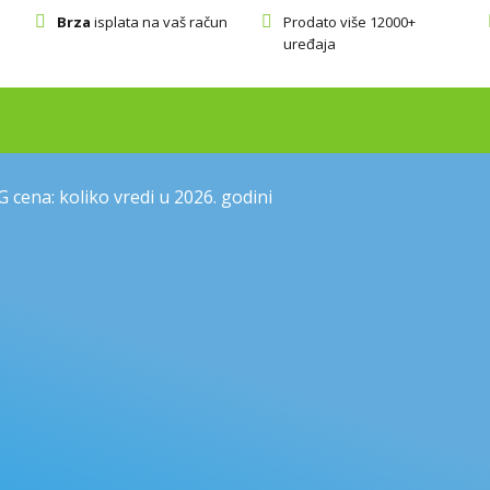
Brza
isplata na vaš račun
Prodato više 12000+
uređaja
cena: koliko vredi u 2026. godini