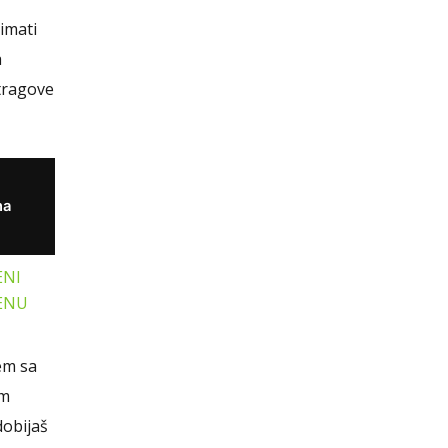
imati
a
 tragove
na
ENI
ENU
em sa
om
dobijaš