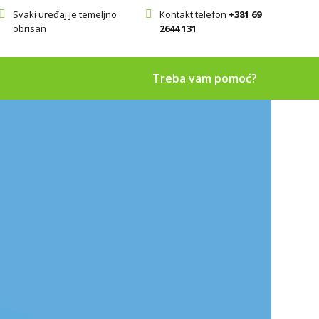
Svaki uređaj je temeljno
Kontakt telefon
+381 69
obrisan
2644 131
Treba vam pomoć?