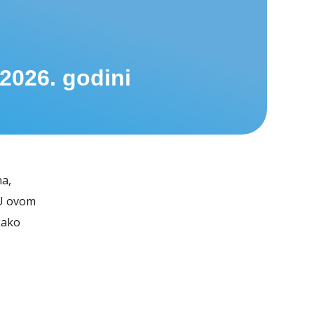
2026. godini
na,
 U ovom
kako