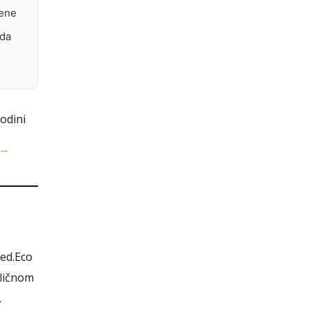
cene
eda
 →
ed.Eco
dličnom
.