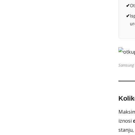
Ot
Is
ur
Samsung G
Koli
Maksim
iznosi
stanju,