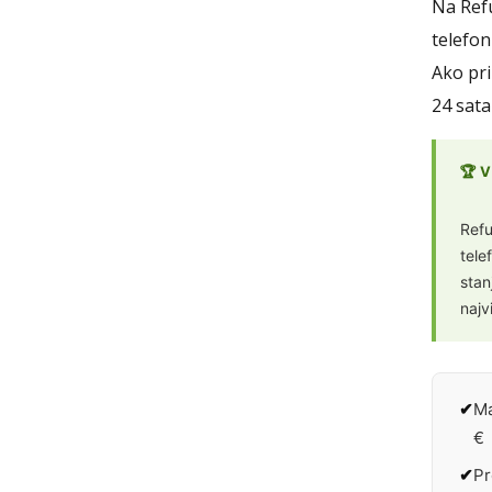
Na Ref
telefon
Ako pri
24 sata
🏆 
Refu
tele
stan
najv
Ma
€
Pr