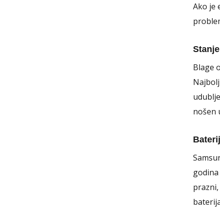
Ako je 
problem
Stanje
Blage o
Najbolj
udublje
nošen u
Bateri
Samsung
godina 
prazni,
baterij