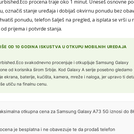
urbished.Eco procena traje oko 1 minut. Uneseš osnovne po
u, označiš stanje uređaja i dobijaš okvirnu ponudu bez obav
hvatiš ponudu, telefon šalješ na pregled, a isplata se vrši u
 od prijema i potvrde stanja.
VIŠE OD 10 GODINA ISKUSTVA U OTKUPU MOBILNIH UREĐAJA
rbished.Eco svakodnevno procenjuje i otkupljuje Samsung Galaxy
fone od korisnika širom Srbije. Kod Galaxy A serije posebno gledamo
je ekrana, baterije, kućišta, kamera, mreže i naloga, jer upravo ti deta
iše utiču na finalnu cenu.
ksimalna otkupna cena za Samsung Galaxy A73 5G iznosi do 8
ocena je besplatna i ne obavezuje te da prodaš telefon