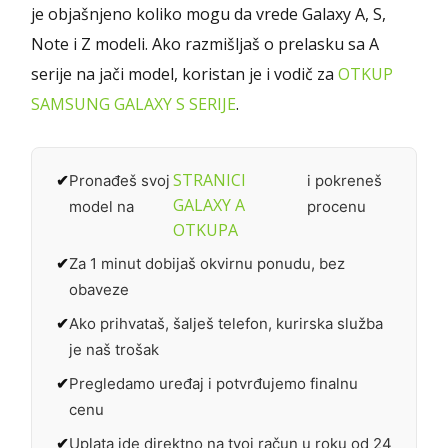
je objašnjeno koliko mogu da vrede Galaxy A, S,
Note i Z modeli. Ako razmišljaš o prelasku sa A
serije na jači model, koristan je i vodič za
OTKUP
SAMSUNG GALAXY S SERIJE
.
STRANICI
Pronađeš svoj
i pokreneš
GALAXY A
model na
procenu
OTKUPA
Za 1 minut dobijaš okvirnu ponudu, bez
obaveze
Ako prihvataš, šalješ telefon, kurirska služba
je naš trošak
Pregledamo uređaj i potvrđujemo finalnu
cenu
Uplata ide direktno na tvoj račun u roku od 24