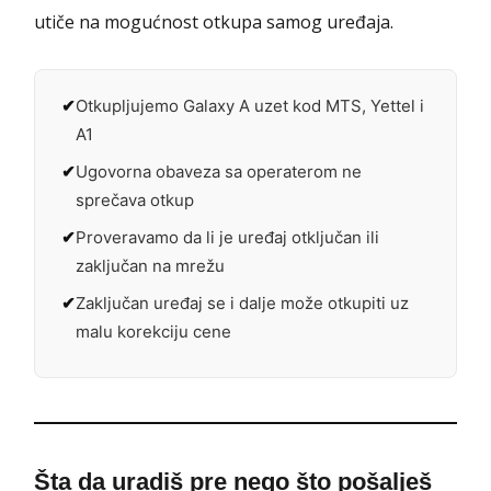
utiče na mogućnost otkupa samog uređaja.
Otkupljujemo Galaxy A uzet kod MTS, Yettel i
A1
Ugovorna obaveza sa operaterom ne
sprečava otkup
Proveravamo da li je uređaj otključan ili
zaključan na mrežu
Zaključan uređaj se i dalje može otkupiti uz
malu korekciju cene
Šta da uradiš pre nego što pošalješ