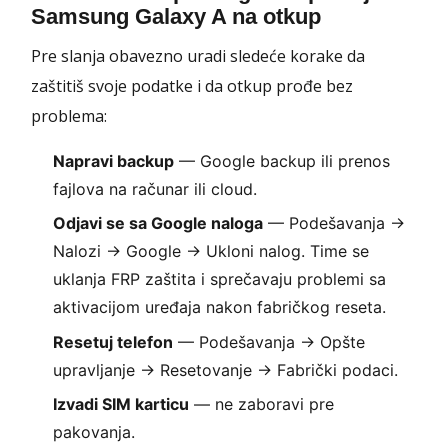
Samsung Galaxy A na otkup
Pre slanja obavezno uradi sledeće korake da
zaštitiš svoje podatke i da otkup prođe bez
problema:
Napravi backup
— Google backup ili prenos
fajlova na računar ili cloud.
Odjavi se sa Google naloga
— Podešavanja →
Nalozi → Google → Ukloni nalog. Time se
uklanja FRP zaštita i sprečavaju problemi sa
aktivacijom uređaja nakon fabričkog reseta.
Resetuj telefon
— Podešavanja → Opšte
upravljanje → Resetovanje → Fabrički podaci.
Izvadi SIM karticu
— ne zaboravi pre
pakovanja.