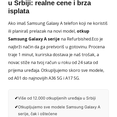
u Srbiji: realne cene i brza
isplata
Ako imaš Samsung Galaxy A telefon koji ne koristiš
ili planiraš prelazak na novi model,
otkup
Samsung Galaxy A serije
na Refurbished.Eco je
najbrži način da ga pretvoriš u gotovinu. Procena
traje 1 minut, kurirska dostava je naš trošak, a
novac stiže na tvoj račun u roku od 24 sata od
prijema uređaja. Otkupljujemo skoro sve modele,
od A01 do najnovijih A36 5G i A17 5G.
Više od 12.000 otkupljenih uređaja u Srbiji
Otkupljujemo sve modele Samsung Galaxy A
serije, čak i oštećene