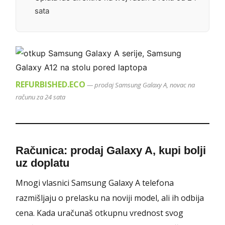
sata
REFURBISHED.ECO
— prodaj Samsung Galaxy A, novac na
računu za 24 sata
Računica: prodaj Galaxy A, kupi bolji
uz doplatu
Mnogi vlasnici Samsung Galaxy A telefona
razmišljaju o prelasku na noviji model, ali ih odbija
cena. Kada uračunaš otkupnu vrednost svog