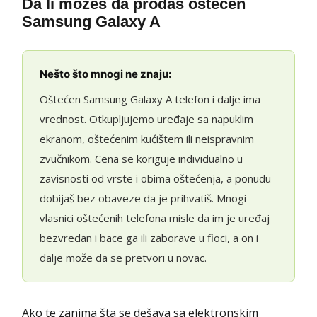
Da li možeš da prodaš oštećen
Samsung Galaxy A
Nešto što mnogi ne znaju:
Oštećen Samsung Galaxy A telefon i dalje ima
vrednost. Otkupljujemo uređaje sa napuklim
ekranom, oštećenim kućištem ili neispravnim
zvučnikom. Cena se koriguje individualno u
zavisnosti od vrste i obima oštećenja, a ponudu
dobijaš bez obaveze da je prihvatiš. Mnogi
vlasnici oštećenih telefona misle da im je uređaj
bezvredan i bace ga ili zaborave u fioci, a on i
dalje može da se pretvori u novac.
Ako te zanima šta se dešava sa elektronskim