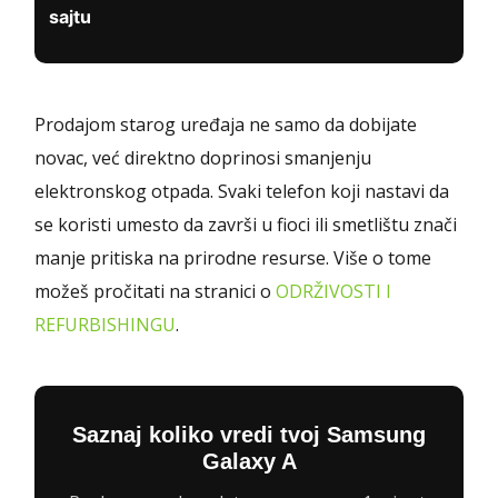
sajtu
Prodajom starog uređaja ne samo da dobijate
novac, već direktno doprinosi smanjenju
elektronskog otpada. Svaki telefon koji nastavi da
se koristi umesto da završi u fioci ili smetlištu znači
manje pritiska na prirodne resurse. Više o tome
možeš pročitati na stranici o
ODRŽIVOSTI I
REFURBISHINGU
.
Saznaj koliko vredi tvoj Samsung
Galaxy A