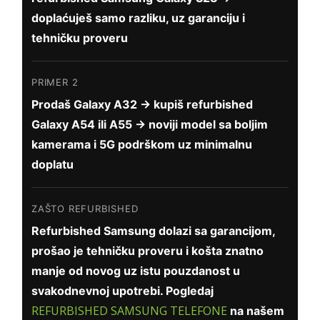
doplaćuješ samo razliku, uz garanciju i
tehničku proveru
PRIMER 2
Prodaš Galaxy A32 → kupiš refurbished
Galaxy A54 ili A55 → noviji model sa boljim
kamerama i 5G podrškom uz minimalnu
doplatu
ZAŠTO REFURBISHED
Refurbished Samsung dolazi sa garancijom,
prošao je tehničku proveru i košta znatno
manje od novog uz istu pouzdanost u
svakodnevnoj upotrebi. Pogledaj
REFURBISHED SAMSUNG TELEFONE
na našem