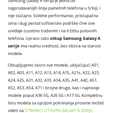
Samsung Galaxy A serija je jedna od
najprodavanijih linija pametnih telefona u Srbiji, i
nije slučajno. Solidne performanse, pristupačna
cena i dug period softverske podrške čine ove
uređaje izuzetno traženim i na tržištu polovnih
telefona. Upravo zato
otkup Samsung Galaxy A
serije
ima realnu vrednost, bez obzira na starost
modela.
Otkupljujemo skoro sve modele, uključujući A01,
A02, A03, A11, A12, A13, A14, A15, A21s, A22, A23,
A24, A25, A31, A32, A33, A34, A35, A41, A42, A51,
A52, A53, A54, A71 i brojne druge, kao i najnovije
modele poput A36 5G, A26 5G i A17 5G. Kompletnu
listu modela sa opcijom pokretanja procene možeš
videti na
STRANICI OTKUPA GALAXY A SERIJE
.