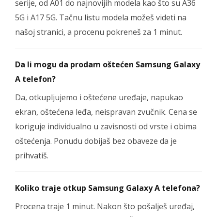
serije, od A01 do najnovijih modela kao što su A36
5G i A17 5G. Tačnu listu modela možeš videti na
našoj stranici, a procenu pokreneš za 1 minut.
Da li mogu da prodam oštećen Samsung Galaxy
A telefon?
Da, otkupljujemo i oštećene uređaje, napukao
ekran, oštećena leđa, neispravan zvučnik. Cena se
koriguje individualno u zavisnosti od vrste i obima
oštećenja. Ponudu dobijaš bez obaveze da je
prihvatiš.
Koliko traje otkup Samsung Galaxy A telefona?
Procena traje 1 minut. Nakon što pošalješ uređaj,