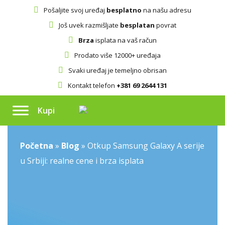
Pošaljite svoj uređaj
besplatno
na našu adresu
Još uvek razmišljate
besplatan
povrat
Brza
isplata na vaš račun
Prodato više 12000+ uređaja
Svaki uređaj je temeljno obrisan
Kontakt telefon
+381 69 2644 131
Kupi
Početna
»
Blog
»
Otkup Samsung Galaxy A serije
u Srbiji: realne cene i brza isplata