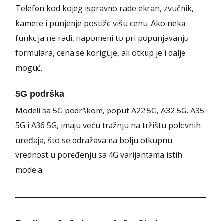
Telefon kod kojeg ispravno rade ekran, zvučnik,
kamere i punjenje postiže višu cenu. Ako neka
funkcija ne radi, napomeni to pri popunjavanju
formulara, cena se koriguje, ali otkup je i dalje
moguć.
5G podrška
Modeli sa 5G podrškom, poput A22 5G, A32 5G, A35
5G i A36 5G, imaju veću tražnju na tržištu polovnih
uređaja, što se odražava na bolju otkupnu
vrednost u poređenju sa 4G varijantama istih
modela.