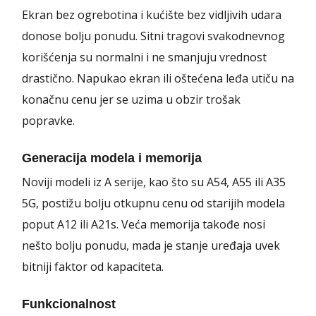
Ekran bez ogrebotina i kućište bez vidljivih udara
donose bolju ponudu. Sitni tragovi svakodnevnog
korišćenja su normalni i ne smanjuju vrednost
drastično. Napukao ekran ili oštećena leđa utiču na
konačnu cenu jer se uzima u obzir trošak
popravke.
Generacija modela i memorija
Noviji modeli iz A serije, kao što su A54, A55 ili A35
5G, postižu bolju otkupnu cenu od starijih modela
poput A12 ili A21s. Veća memorija takođe nosi
nešto bolju ponudu, mada je stanje uređaja uvek
bitniji faktor od kapaciteta.
Funkcionalnost