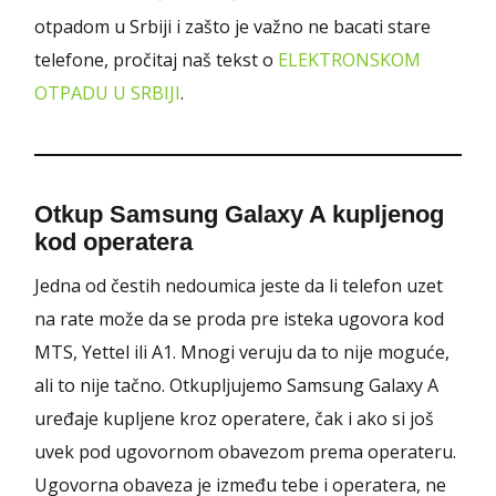
otpadom u Srbiji i zašto je važno ne bacati stare
telefone, pročitaj naš tekst o
ELEKTRONSKOM
OTPADU U SRBIJI
.
Otkup Samsung Galaxy A kupljenog
kod operatera
Jedna od čestih nedoumica jeste da li telefon uzet
na rate može da se proda pre isteka ugovora kod
MTS, Yettel ili A1. Mnogi veruju da to nije moguće,
ali to nije tačno. Otkupljujemo Samsung Galaxy A
uređaje kupljene kroz operatere, čak i ako si još
uvek pod ugovornom obavezom prema operateru.
Ugovorna obaveza je između tebe i operatera, ne