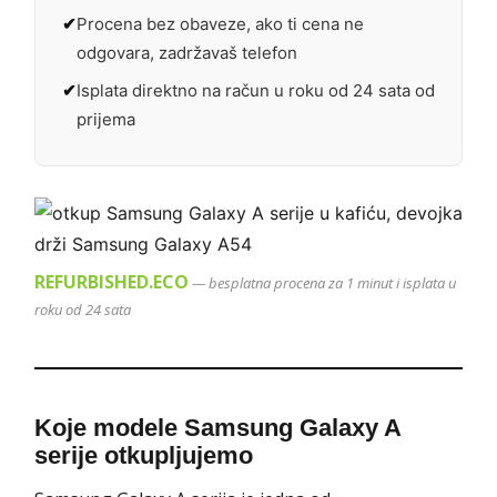
Procena bez obaveze, ako ti cena ne
odgovara, zadržavaš telefon
Isplata direktno na račun u roku od 24 sata od
prijema
REFURBISHED.ECO
— besplatna procena za 1 minut i isplata u
roku od 24 sata
Koje modele Samsung Galaxy A
serije otkupljujemo