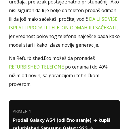
uređaja, prelazak postaje znatno pristupačniji. Ako
nisi siguran da li je bolje da telefon prodaš odmah
ili da još malo sačekaš, pročitaj vodič
DA LI SE VIŠE
ISPLATI PRODATI TELEFON ODMAH ILI SAČEKATI
,
jer vrednost polovnog telefona najčešće pada kako
model stari i kako izlaze novije generacije.
Na Refurbished.Eco možeš da pronađeš
REFURBISHED TELEFONE
po cenama i do 40%
nižim od novih, sa garancijom i tehničkom
proverom.
PRIMER 1
Prodaš Galaxy A54 (odlično stanje) → kupiš
refurbished Samsung Galaxy S23 →