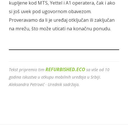
kupljene kod MTS, Yettel i A1 operatera, čak i ako
si još uvek pod ugovornom obavezom.
Proveravamo da li je uređaj otključan ili zaključan
na mrežu, što može uticati na konačnu ponudu.
REFURBISHED.ECO
Tekst pripremio tim
sa više od 10
godina iskustva u otkupu mobilnih uređaja u Srbiji.
Aleksandra Petrović · Urednik sadržaja.