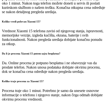
oko 1 minut. Nakon toga telefon možete doneti u servis ili poslati
kurirskom službom o našem trošku. Konačna otkupna cena određuje
se nakon detaljnog pregleda uređaja.
Koliko vredi polovan Xiaomi 15?
Vrednost Xiaomi 15 telefona zavisi od njegovog stanja, ispravnosti,
memorijske verzije, izgleda kućišta, ekrana, baterije i svih
funkcionalnosti. Nakon pregleda uređaja dobijate konačnu ponudu
za otkup.
Da li je procena Xiaomi 15 putem sajta besplatna?
Da. Online procena je potpuno besplatna i ne obavezuje vas da
prodate telefon. Nakon unosa podataka dobijate okvirnu procenu,
dok se konačna cena određuje nakon pregleda uređaja.
Koliko traje procena za Xiaomi 15?
Procena traje oko 1 minut. Potrebno je samo da unesete osnovne
informacije o telefonu i njegovo stanje, nakon čega odmah dobijate
okvirnu procenu vrednosti.