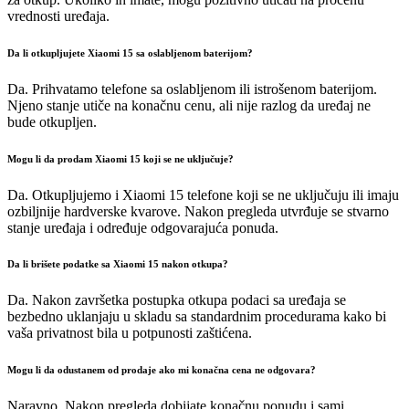
vrednosti uređaja.
Da li otkupljujete Xiaomi 15 sa oslabljenom baterijom?
Da. Prihvatamo telefone sa oslabljenom ili istrošenom baterijom.
Njeno stanje utiče na konačnu cenu, ali nije razlog da uređaj ne
bude otkupljen.
Mogu li da prodam Xiaomi 15 koji se ne uključuje?
Da. Otkupljujemo i Xiaomi 15 telefone koji se ne uključuju ili imaju
ozbiljnije hardverske kvarove. Nakon pregleda utvrđuje se stvarno
stanje uređaja i određuje odgovarajuća ponuda.
Da li brišete podatke sa Xiaomi 15 nakon otkupa?
Da. Nakon završetka postupka otkupa podaci sa uređaja se
bezbedno uklanjaju u skladu sa standardnim procedurama kako bi
vaša privatnost bila u potpunosti zaštićena.
Mogu li da odustanem od prodaje ako mi konačna cena ne odgovara?
Naravno. Nakon pregleda dobijate konačnu ponudu i sami