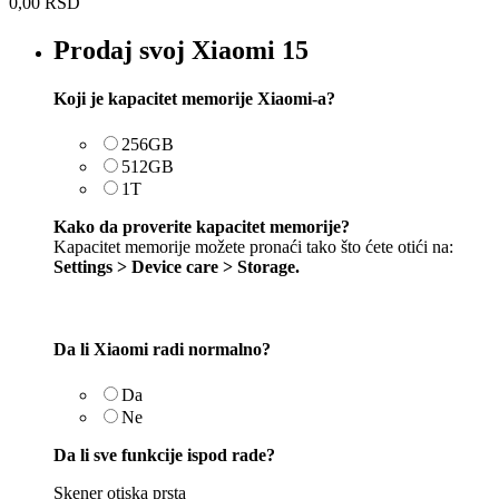
0,00
RSD
Prodaj svoj Xiaomi 15
Koji je kapacitet memorije Xiaomi-a?
256GB
512GB
1T
Kako da proverite kapacitet memorije?
Kapacitet memorije možete pronaći tako što ćete otići na:
Settings > Device care > Storage.
Da li Xiaomi radi normalno?
Da
Ne
Da li sve funkcije ispod rade?
Skener otiska prsta