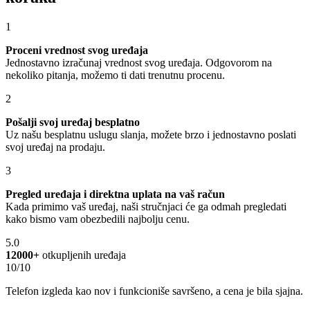
1
Proceni vrednost svog uređaja
Jednostavno izračunaj vrednost svog uređaja. Odgovorom na
nekoliko pitanja, možemo ti dati trenutnu procenu.
2
Pošalji svoj uređaj besplatno
Uz našu besplatnu uslugu slanja, možete brzo i jednostavno poslati
svoj uređaj na prodaju.
3
Pregled uređaja i direktna uplata na vaš račun
Kada primimo vaš uređaj, naši stručnjaci će ga odmah pregledati
kako bismo vam obezbedili najbolju cenu.
5.0
12000+
otkupljenih uređaja
10/10
Telefon izgleda kao nov i funkcioniše savršeno, a cena je bila sjajna.