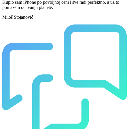
Kupio sam iPhone po povoljnoj ceni i sve radi perfektno, a uz to
pomažem očuvanju planete.
Miloš Stojanović