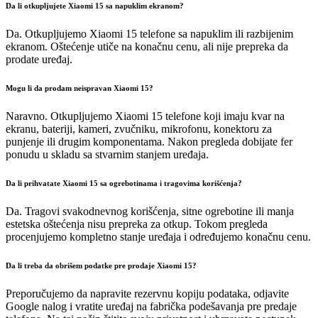
Da li otkupljujete Xiaomi 15 sa napuklim ekranom?
Da. Otkupljujemo Xiaomi 15 telefone sa napuklim ili razbijenim
ekranom. Oštećenje utiče na konačnu cenu, ali nije prepreka da
prodate uređaj.
Mogu li da prodam neispravan Xiaomi 15?
Naravno. Otkupljujemo Xiaomi 15 telefone koji imaju kvar na
ekranu, bateriji, kameri, zvučniku, mikrofonu, konektoru za
punjenje ili drugim komponentama. Nakon pregleda dobijate fer
ponudu u skladu sa stvarnim stanjem uređaja.
Da li prihvatate Xiaomi 15 sa ogrebotinama i tragovima korišćenja?
Da. Tragovi svakodnevnog korišćenja, sitne ogrebotine ili manja
estetska oštećenja nisu prepreka za otkup. Tokom pregleda
procenjujemo kompletno stanje uređaja i određujemo konačnu cenu.
Da li treba da obrišem podatke pre prodaje Xiaomi 15?
Preporučujemo da napravite rezervnu kopiju podataka, odjavite
Google nalog i vratite uređaj na fabrička podešavanja pre predaje