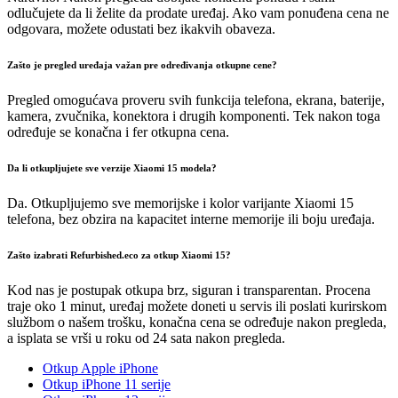
odlučujete da li želite da prodate uređaj. Ako vam ponuđena cena ne
odgovara, možete odustati bez ikakvih obaveza.
Zašto je pregled uređaja važan pre određivanja otkupne cene?
Pregled omogućava proveru svih funkcija telefona, ekrana, baterije,
kamera, zvučnika, konektora i drugih komponenti. Tek nakon toga
određuje se konačna i fer otkupna cena.
Da li otkupljujete sve verzije Xiaomi 15 modela?
Da. Otkupljujemo sve memorijske i kolor varijante Xiaomi 15
telefona, bez obzira na kapacitet interne memorije ili boju uređaja.
Zašto izabrati Refurbished.eco za otkup Xiaomi 15?
Kod nas je postupak otkupa brz, siguran i transparentan. Procena
traje oko 1 minut, uređaj možete doneti u servis ili poslati kurirskom
službom o našem trošku, konačna cena se određuje nakon pregleda,
a isplata se vrši u roku od 24 sata nakon pregleda.
Otkup Apple iPhone
Otkup iPhone 11 serije