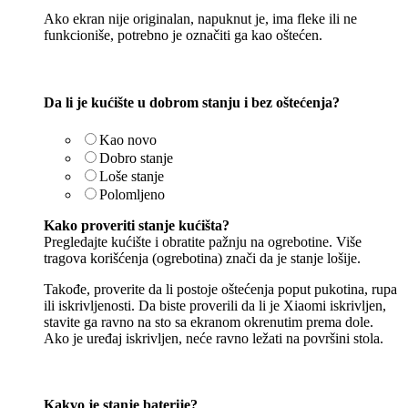
Ako ekran nije originalan, napuknut je, ima fleke ili ne
funkcioniše, potrebno je označiti ga kao oštećen.
Da li je kućište u dobrom stanju i bez oštećenja?
Kao novo
Dobro stanje
Loše stanje
Polomljeno
Kako proveriti stanje kućišta?
Pregledajte kućište i obratite pažnju na ogrebotine. Više
tragova korišćenja (ogrebotina) znači da je stanje lošije.
Takođe, proverite da li postoje oštećenja poput pukotina, rupa
ili iskrivljenosti. Da biste proverili da li je Xiaomi iskrivljen,
stavite ga ravno na sto sa ekranom okrenutim prema dole.
Ako je uređaj iskrivljen, neće ravno ležati na površini stola.
Kakvo je stanje baterije?