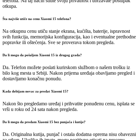
telefona. Na taj način štitite svoju privatnost i ubrzavate postupak
otkupa.
Šta najviše utiče na cenu Xiaomi 15 telefona?
Na otkupnu cenu utiču stanje ekrana, kućišta, baterije, ispravnost
svih funkcija, memorijska konfiguracija, kao i eventualne prethodne
popravke ili oštećenja. Sve se proverava tokom pregleda.
Da li mogu da pošaljem Xiaomi 15 iz drugog grada?
Da. Telefon možete poslati kurirskom službom o našem trošku iz
bilo kog mesta u Srbiji. Nakon prijema uređaja obavljamo pregled i
dostavljamo konačnu ponudu.
Kada dobijam novac za prodat Xiaomi 15?
Nakon što pregledamo uređaj i prihvatite ponuđenu cenu, isplata se
vrši u roku od 24 sata nakon pregleda.
Da li mogu da prodam Xiaomi 15 bez punjača i kutije?
Da. Originalna kutija, punjač i ostala dodatna oprema nisu obavezni
za otkup. Ukoliko ih imate, mogu pozitivno uticati na procenu