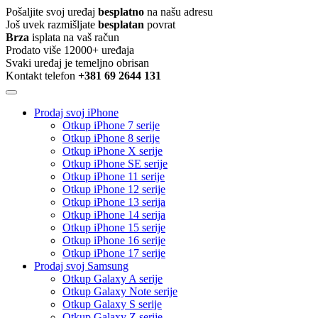
Pošaljite svoj uređaj
besplatno
na našu adresu
Još uvek razmišljate
besplatan
povrat
Brza
isplata na vaš račun
Prodato više 12000+ uređaja
Svaki uređaj je temeljno obrisan
Kontakt telefon
+381 69 2644 131
Prodaj svoj iPhone
Otkup iPhone 7 serije
Otkup iPhone 8 serije
Otkup iPhone X serije
Otkup iPhone SE serije
Otkup iPhone 11 serije
Otkup iPhone 12 serije
Otkup iPhone 13 serija
Otkup iPhone 14 serija
Otkup iPhone 15 serije
Otkup iPhone 16 serije
Otkup iPhone 17 serije
Prodaj svoj Samsung
Otkup Galaxy A serije
Otkup Galaxy Note serije
Otkup Galaxy S serije
Otkup Galaxy Z serije