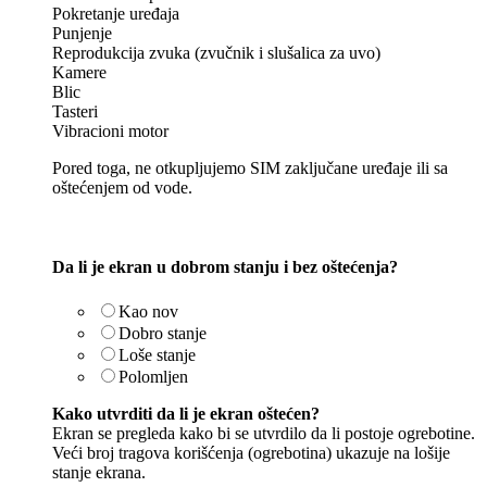
Pokretanje uređaja
Punjenje
Reprodukcija zvuka (zvučnik i slušalica za uvo)
Kamere
Blic
Tasteri
Vibracioni motor
Pored toga, ne otkupljujemo SIM zaključane uređaje ili sa
oštećenjem od vode.
Da li je ekran u dobrom stanju i bez oštećenja?
Kao nov
Dobro stanje
Loše stanje
Polomljen
Kako utvrditi da li je ekran oštećen?
Ekran se pregleda kako bi se utvrdilo da li postoje ogrebotine.
Veći broj tragova korišćenja (ogrebotina) ukazuje na lošije
stanje ekrana.