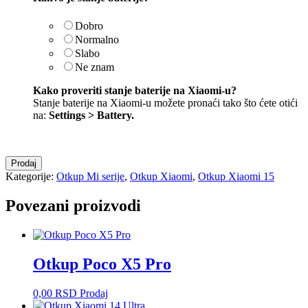
Dobro
Normalno
Slabo
Ne znam
Kako proveriti stanje baterije na Xiaomi-u?
Stanje baterije na Xiaomi-u možete pronaći tako što ćete otići
na:
Settings > Battery
.
Otkup
Prodaj
Xiaomi
Kategorije:
Otkup Mi serije
,
Otkup Xiaomi
,
Otkup Xiaomi 15
15
količina
Povezani proizvodi
Otkup Poco X5 Pro
0,00
RSD
Prodaj