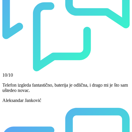
10/10
Telefon izgleda fantastično, baterija je odlična, i drago mi je što sam
uštedeo novac.
Aleksandar Janković