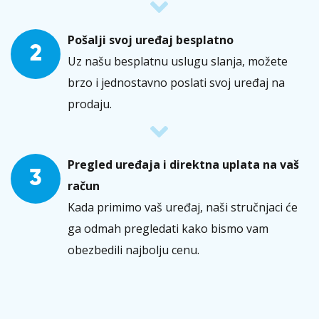
Pošalji svoj uređaj besplatno
2
Uz našu besplatnu uslugu slanja, možete
brzo i jednostavno poslati svoj uređaj na
prodaju.
Pregled uređaja i direktna uplata na vaš
3
račun
Kada primimo vaš uređaj, naši stručnjaci će
ga odmah pregledati kako bismo vam
obezbedili najbolju cenu.