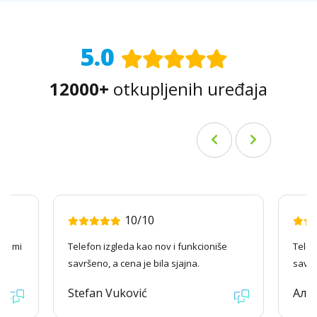
5.0
12000+
otkupljenih uređaja
10/10
ago mi
Telefon izgleda kao nov i funkcioniše
Telef
savršeno, a cena je bila sjajna.
savrš
Stefan Vuković
Але