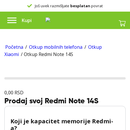
Još uvek razmišljate
besplatan
povrat
Kupi
Početna
/
Otkup mobilnih telefona
/
Otkup
Xiaomi
/ Otkup Redmi Note 14S
0,00
RSD
Prodaj svoj Redmi Note 14S
Koji je kapacitet memorije Redmi-
a?