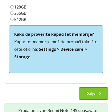
128GB
256GB
512GB
Kako da proverite kapacitet memorije?
Kapacitet memorije možete pronaći tako što
ćete otići na:
Settings > Device care >
Storage.
Otkup
Redmi
Dalje
Note
14S
Prodajom svog Redmi Note 14S spašavate
količina