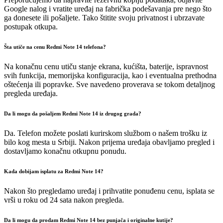
Google nalog i vratite uređaj na fabrička podešavanja pre nego što
ga donesete ili pošaljete. Tako štitite svoju privatnost i ubrzavate
postupak otkupa.
Šta utiče na cenu Redmi Note 14 telefona?
Na konačnu cenu utiču stanje ekrana, kućišta, baterije, ispravnost
svih funkcija, memorijska konfiguracija, kao i eventualna prethodna
oštećenja ili popravke. Sve navedeno proverava se tokom detaljnog
pregleda uređaja.
Da li mogu da pošaljem Redmi Note 14 iz drugog grada?
Da. Telefon možete poslati kurirskom službom o našem trošku iz
bilo kog mesta u Srbiji. Nakon prijema uređaja obavljamo pregled i
dostavljamo konačnu otkupnu ponudu.
Kada dobijam isplatu za Redmi Note 14?
Nakon što pregledamo uređaj i prihvatite ponuđenu cenu, isplata se
vrši u roku od 24 sata nakon pregleda.
Da li mogu da prodam Redmi Note 14 bez punjača i originalne kutije?