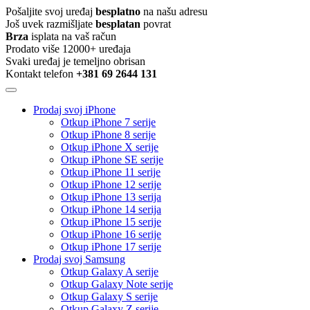
Pošaljite svoj uređaj
besplatno
na našu adresu
Još uvek razmišljate
besplatan
povrat
Brza
isplata na vaš račun
Prodato više 12000+ uređaja
Svaki uređaj je temeljno obrisan
Kontakt telefon
+381 69 2644 131
Prodaj svoj iPhone
Otkup iPhone 7 serije
Otkup iPhone 8 serije
Otkup iPhone X serije
Otkup iPhone SE serije
Otkup iPhone 11 serije
Otkup iPhone 12 serije
Otkup iPhone 13 serija
Otkup iPhone 14 serija
Otkup iPhone 15 serije
Otkup iPhone 16 serije
Otkup iPhone 17 serije
Prodaj svoj Samsung
Otkup Galaxy A serije
Otkup Galaxy Note serije
Otkup Galaxy S serije
Otkup Galaxy Z serije