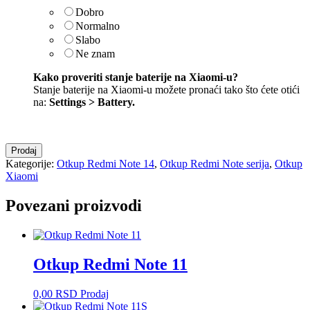
Dobro
Normalno
Slabo
Ne znam
Kako proveriti stanje baterije na Xiaomi-u?
Stanje baterije na Xiaomi-u možete pronaći tako što ćete otići
na:
Settings > Battery
.
Otkup
Prodaj
Redmi
Kategorije:
Otkup Redmi Note 14
,
Otkup Redmi Note serija
,
Otkup
Note
Xiaomi
14
količina
Povezani proizvodi
Otkup Redmi Note 11
0,00
RSD
Prodaj