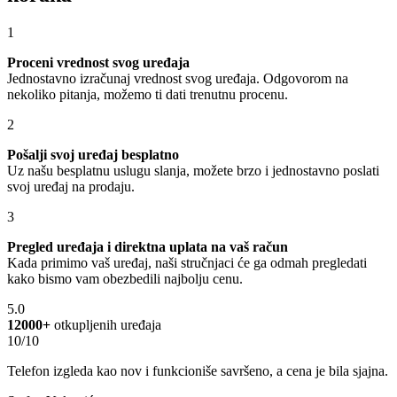
1
Proceni vrednost svog uređaja
Jednostavno izračunaj vrednost svog uređaja. Odgovorom na
nekoliko pitanja, možemo ti dati trenutnu procenu.
2
Pošalji svoj uređaj besplatno
Uz našu besplatnu uslugu slanja, možete brzo i jednostavno poslati
svoj uređaj na prodaju.
3
Pregled uređaja i direktna uplata na vaš račun
Kada primimo vaš uređaj, naši stručnjaci će ga odmah pregledati
kako bismo vam obezbedili najbolju cenu.
5.0
12000+
otkupljenih uređaja
10/10
Telefon izgleda kao nov i funkcioniše savršeno, a cena je bila sjajna.