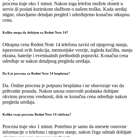
procena traje oko 1 minut. Nakon toga telefon možete doneti u
servis ili poslati kurirskom službom o našem trošku. Kada uređaj
stigne, obavljamo detaljan pregled i određujemo konačnu otkupnu
cenu.
Koliko mogu da dobijem za Redmi Note 14?
Otkupna cena Redmi Note 14 telefona zavisi od njegovog stanja,
ispravnosti svih funkcija, memorijske verzije, izgleda kućišta, stanja
ekrana, baterije i eventualnih prethodnih popravki. Konačna cena
određuje se nakon detaljnog pregleda uređaja.
Da li je procena za Redmi Note 14 besplatna?
Da. Online procena je potpuno besplatna i ne obavezuje vas da
prihvatite ponudu. Nakon unosa osnovnih podataka dobijate
okvirnu procenu vrednosti, dok se konačna cena određuje nakon
pregleda uređaja.
Koliko traje procena Redmi Note 14 telefona?
Procena traje oko 1 minut. Potrebno je samo da unesete osnovne
informacije o telefonu i njegovo stanje, nakon čega odmah dobijate