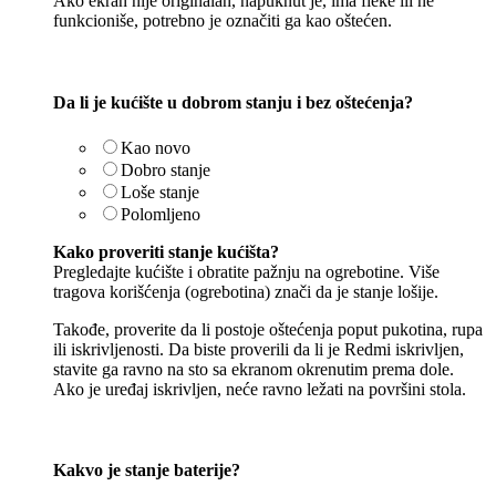
Ako ekran nije originalan, napuknut je, ima fleke ili ne
funkcioniše, potrebno je označiti ga kao oštećen.
Da li je kućište u dobrom stanju i bez oštećenja?
Kao novo
Dobro stanje
Loše stanje
Polomljeno
Kako proveriti stanje kućišta?
Pregledajte kućište i obratite pažnju na ogrebotine. Više
tragova korišćenja (ogrebotina) znači da je stanje lošije.
Takođe, proverite da li postoje oštećenja poput pukotina, rupa
ili iskrivljenosti. Da biste proverili da li je Redmi iskrivljen,
stavite ga ravno na sto sa ekranom okrenutim prema dole.
Ako je uređaj iskrivljen, neće ravno ležati na površini stola.
Kakvo je stanje baterije?