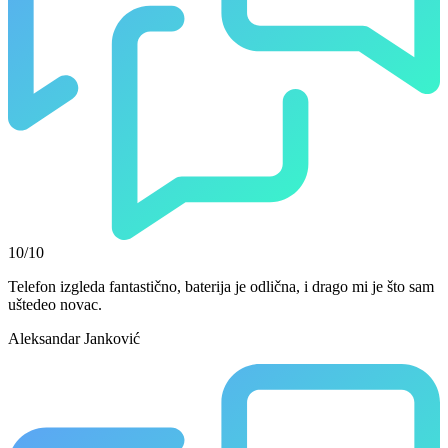
10/10
Telefon izgleda fantastično, baterija je odlična, i drago mi je što sam
uštedeo novac.
Aleksandar Janković