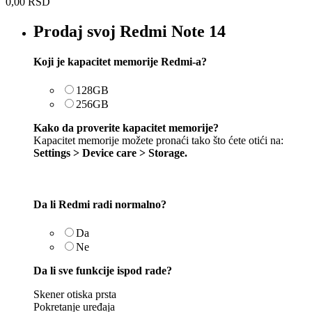
0,00
RSD
Prodaj svoj Redmi Note 14
Koji je kapacitet memorije Redmi-a?
128GB
256GB
Kako da proverite kapacitet memorije?
Kapacitet memorije možete pronaći tako što ćete otići na:
Settings > Device care > Storage.
Da li Redmi radi normalno?
Da
Ne
Da li sve funkcije ispod rade?
Skener otiska prsta
Pokretanje uređaja