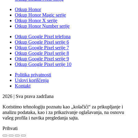
Otkup Honor
Otkup Honor Magic serije
Otkup Honor X serije
Otkup Honor Number serije
Otkup Google Pixel telefona
Otkup Google Pixel serije 6
Otkup Google Pixel serije 7
Otkup Google Pixel serije 8
Otkup Google Pixel serije 9
Otkup Google Pixel serije 10
Politika privatnosti
Uslovi korišćenja
Kontakt
2026 | Sva prava zadržana
Koristimo tehnologiju poznatu kao „kolačići“ za prikupljanje i
analizu podataka, kao i za prikazivanje oglašavanja, na osnovu
vašeg profila i navika pregledanja sajta.
Prihvati