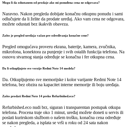
Mogu li da odustanem od prodaje ako mi ponuđena cena ne odgovara?
Naravno. Nakon pregleda dobijate konačnu otkupnu ponudu i sami
odlučujete da li želite da prodate uređaj. Ako vam cena ne odgovara,
možete odustati bez ikakvih obaveza.
Zašto je pregled uređaja važan pre određivanja konačne cene?
Pregled omogućava proveru ekrana, baterije, kamera, zvučnika,
mikrofona, konektora za punjenje i svih ostalih funkcija telefona. Na
osnovu stvarnog stanja određuje se konačna i fer otkupna cena.
Da li otkupljujete sve verzije Redmi Note 14 modela?
Da. Otkupljujemo sve memorijske i kolor varijante Redmi Note 14
telefona, bez obzira na kapacitet interne memorije ili boju uređaja.
Zašto prodati Redmi Note 14 preko Refurbished.eco?
Refurbished.eco nudi brz, siguran i transparentan postupak otkupa
telefona. Procena traje oko 1 minut, uređaj možete doneti u servis ili
poslati kurirskom službom o našem trošku, konačna cena određuje
se nakon pregleda, a isplata se vrši u roku od 24 sata nakon