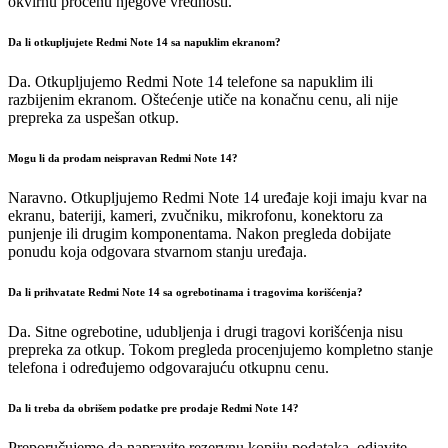
okvirnu procenu njegove vrednosti.
Da li otkupljujete Redmi Note 14 sa napuklim ekranom?
Da. Otkupljujemo Redmi Note 14 telefone sa napuklim ili
razbijenim ekranom. Oštećenje utiče na konačnu cenu, ali nije
prepreka za uspešan otkup.
Mogu li da prodam neispravan Redmi Note 14?
Naravno. Otkupljujemo Redmi Note 14 uređaje koji imaju kvar na
ekranu, bateriji, kameri, zvučniku, mikrofonu, konektoru za
punjenje ili drugim komponentama. Nakon pregleda dobijate
ponudu koja odgovara stvarnom stanju uređaja.
Da li prihvatate Redmi Note 14 sa ogrebotinama i tragovima korišćenja?
Da. Sitne ogrebotine, udubljenja i drugi tragovi korišćenja nisu
prepreka za otkup. Tokom pregleda procenjujemo kompletno stanje
telefona i određujemo odgovarajuću otkupnu cenu.
Da li treba da obrišem podatke pre prodaje Redmi Note 14?
Preporučujemo da napravite rezervnu kopiju podataka, odjavite