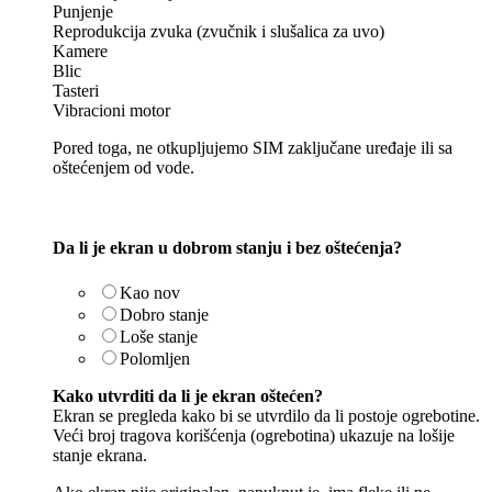
Punjenje
Reprodukcija zvuka (zvučnik i slušalica za uvo)
Kamere
Blic
Tasteri
Vibracioni motor
Pored toga, ne otkupljujemo SIM zaključane uređaje ili sa
oštećenjem od vode.
Da li je ekran u dobrom stanju i bez oštećenja?
Kao nov
Dobro stanje
Loše stanje
Polomljen
Kako utvrditi da li je ekran oštećen?
Ekran se pregleda kako bi se utvrdilo da li postoje ogrebotine.
Veći broj tragova korišćenja (ogrebotina) ukazuje na lošije
stanje ekrana.