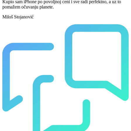
Kupio sam iPhone po povoljnoj ceni i sve radi perfektno, a uz to
pomažem očuvanju planete.
Miloš Stojanović