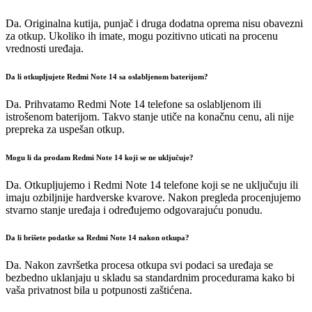
Da. Originalna kutija, punjač i druga dodatna oprema nisu obavezni
za otkup. Ukoliko ih imate, mogu pozitivno uticati na procenu
vrednosti uređaja.
Da li otkupljujete Redmi Note 14 sa oslabljenom baterijom?
Da. Prihvatamo Redmi Note 14 telefone sa oslabljenom ili
istrošenom baterijom. Takvo stanje utiče na konačnu cenu, ali nije
prepreka za uspešan otkup.
Mogu li da prodam Redmi Note 14 koji se ne uključuje?
Da. Otkupljujemo i Redmi Note 14 telefone koji se ne uključuju ili
imaju ozbiljnije hardverske kvarove. Nakon pregleda procenjujemo
stvarno stanje uređaja i određujemo odgovarajuću ponudu.
Da li brišete podatke sa Redmi Note 14 nakon otkupa?
Da. Nakon završetka procesa otkupa svi podaci sa uređaja se
bezbedno uklanjaju u skladu sa standardnim procedurama kako bi
vaša privatnost bila u potpunosti zaštićena.