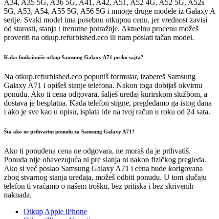
A34, A35 5G, A36 5G, A41, A42, A51, A52 4G, A52 5G, A52s
5G, A53, A54, A55 5G, A56 5G i mnoge druge modele iz Galaxy A
serije. Svaki model ima posebnu otkupnu cenu, jer vrednost zavisi
od starosti, stanja i trenutne potražnje. Aktuelnu procenu možeš
proveriti na otkup.refurbished.eco ili nam poslati tačan model.
Kako funkcioniše otkup Samsung Galaxy A71 preko sajta?
Na otkup.refurbished.eco popuniš formular, izabereš Samsung
Galaxy A71 i opišeš stanje telefona. Nakon toga dobijaš okvirnu
ponudu. Ako ti cena odgovara, šalješ uređaj kurirskom službom, a
dostava je besplatna. Kada telefon stigne, pregledamo ga istog dana
i ako je sve kao u opisu, isplata ide na tvoj račun u roku od 24 sata.
Šta ako ne prihvatim ponudu za Samsung Galaxy A71?
Ako ti ponuđena cena ne odgovara, ne moraš da je prihvatiš.
Ponuda nije obavezujuća ni pre slanja ni nakon fizičkog pregleda.
Ako si već poslao Samsung Galaxy A71 i cena bude korigovana
zbog stvarnog stanja uređaja, možeš odbiti ponudu. U tom slučaju
telefon ti vraćamo o našem trošku, bez pritiska i bez skrivenih
naknada.
Otkup Apple iPhone