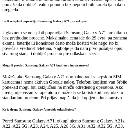
pomaže da dobiješ realnu ponudu bez nepotrebnih korekcija nakon
pregleda.
Da li se isplati popravljati Samsung Galaxy A71 pre otkupa?
Uglavnom se ne isplati popravljati Samsung Galaxy A71 pre otkupa
bez prethodne procene. Maksimalna cena ide do 29 evra, pa zamena
ekrana, baterije ili konektora često može koštati više nego što bi
povećala vrednost telefona. Najbolje je da nam prvo pošalješ opis
stvarnog stanja i dobiješ procenu pre odlaska u servis.
Mogu li prodati Samsung Galaxy A71 kupljen u inostranstvu?
Možeš, ako Samsung Galaxy A71 normalno radi sa srpskim SIM
karticama i nema aktivan Google nalog. Telefoni kupljeni van Srbije
ponekad mogu biti zaključani na mrežu određenog operatora. Ako
uređaj nije vezan za operatora i može da se koristi kod nas, ulazi u
standardnu procenu. Pri prijavi napiši da je kupljen u inostranstvu.
Koje druge Samsung Galaxy A modele otkupljujete?
Pored Samsung Galaxy A71, otkupljujemo Samsung Galaxy A21s,
A22, A22 5G, A23, A24, A25, A26 5G, A31, A32, A32 5G, A33,