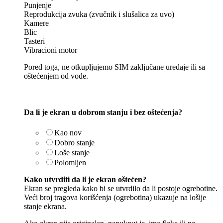
Punjenje
Reprodukcija zvuka (zvučnik i slušalica za uvo)
Kamere
Blic
Tasteri
Vibracioni motor
Pored toga, ne otkupljujemo SIM zaključane uređaje ili sa
oštećenjem od vode.
Da li je ekran u dobrom stanju i bez oštećenja?
Kao nov
Dobro stanje
Loše stanje
Polomljen
Kako utvrditi da li je ekran oštećen?
Ekran se pregleda kako bi se utvrdilo da li postoje ogrebotine.
Veći broj tragova korišćenja (ogrebotina) ukazuje na lošije
stanje ekrana.