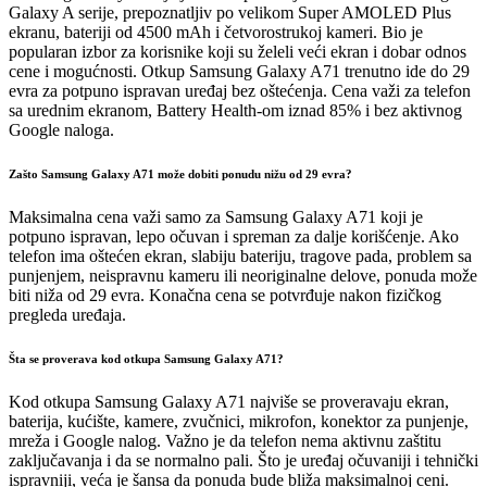
Galaxy A serije, prepoznatljiv po velikom Super AMOLED Plus
ekranu, bateriji od 4500 mAh i četvorostrukoj kameri. Bio je
popularan izbor za korisnike koji su želeli veći ekran i dobar odnos
cene i mogućnosti. Otkup Samsung Galaxy A71 trenutno ide do 29
evra za potpuno ispravan uređaj bez oštećenja. Cena važi za telefon
sa urednim ekranom, Battery Health-om iznad 85% i bez aktivnog
Google naloga.
Zašto Samsung Galaxy A71 može dobiti ponudu nižu od 29 evra?
Maksimalna cena važi samo za Samsung Galaxy A71 koji je
potpuno ispravan, lepo očuvan i spreman za dalje korišćenje. Ako
telefon ima oštećen ekran, slabiju bateriju, tragove pada, problem sa
punjenjem, neispravnu kameru ili neoriginalne delove, ponuda može
biti niža od 29 evra. Konačna cena se potvrđuje nakon fizičkog
pregleda uređaja.
Šta se proverava kod otkupa Samsung Galaxy A71?
Kod otkupa Samsung Galaxy A71 najviše se proveravaju ekran,
baterija, kućište, kamere, zvučnici, mikrofon, konektor za punjenje,
mreža i Google nalog. Važno je da telefon nema aktivnu zaštitu
zaključavanja i da se normalno pali. Što je uređaj očuvaniji i tehnički
ispravniji, veća je šansa da ponuda bude bliža maksimalnoj ceni.