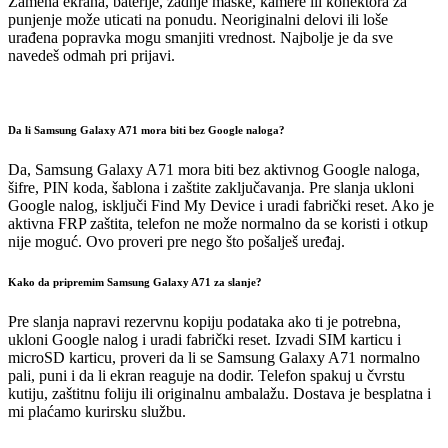
Zamena ekrana, baterije, zadnje maske, kamere ili konektora za
punjenje može uticati na ponudu. Neoriginalni delovi ili loše
urađena popravka mogu smanjiti vrednost. Najbolje je da sve
navedeš odmah pri prijavi.
Da li Samsung Galaxy A71 mora biti bez Google naloga?
Da, Samsung Galaxy A71 mora biti bez aktivnog Google naloga,
šifre, PIN koda, šablona i zaštite zaključavanja. Pre slanja ukloni
Google nalog, isključi Find My Device i uradi fabrički reset. Ako je
aktivna FRP zaštita, telefon ne može normalno da se koristi i otkup
nije moguć. Ovo proveri pre nego što pošalješ uređaj.
Kako da pripremim Samsung Galaxy A71 za slanje?
Pre slanja napravi rezervnu kopiju podataka ako ti je potrebna,
ukloni Google nalog i uradi fabrički reset. Izvadi SIM karticu i
microSD karticu, proveri da li se Samsung Galaxy A71 normalno
pali, puni i da li ekran reaguje na dodir. Telefon spakuj u čvrstu
kutiju, zaštitnu foliju ili originalnu ambalažu. Dostava je besplatna i
mi plaćamo kurirsku službu.