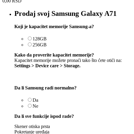
0,00
RSD
Prodaj svoj Samsung Galaxy A71
Koji je kapacitet memorije Samsung-a?
128GB
256GB
Kako da proverite kapacitet memorije?
Kapacitet memorije možete pronaći tako što ćete otići na:
Settings > Device care > Storage.
Da li Samsung radi normalno?
Da
Ne
Da li sve funkcije ispod rade?
Skener otiska prsta
Pokretanje uređaja