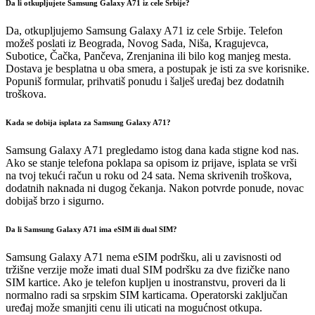
Da li otkupljujete Samsung Galaxy A71 iz cele Srbije?
Da, otkupljujemo Samsung Galaxy A71 iz cele Srbije. Telefon
možeš poslati iz Beograda, Novog Sada, Niša, Kragujevca,
Subotice, Čačka, Pančeva, Zrenjanina ili bilo kog manjeg mesta.
Dostava je besplatna u oba smera, a postupak je isti za sve korisnike.
Popuniš formular, prihvatiš ponudu i šalješ uređaj bez dodatnih
troškova.
Kada se dobija isplata za Samsung Galaxy A71?
Samsung Galaxy A71 pregledamo istog dana kada stigne kod nas.
Ako se stanje telefona poklapa sa opisom iz prijave, isplata se vrši
na tvoj tekući račun u roku od 24 sata. Nema skrivenih troškova,
dodatnih naknada ni dugog čekanja. Nakon potvrde ponude, novac
dobijaš brzo i sigurno.
Da li Samsung Galaxy A71 ima eSIM ili dual SIM?
Samsung Galaxy A71 nema eSIM podršku, ali u zavisnosti od
tržišne verzije može imati dual SIM podršku za dve fizičke nano
SIM kartice. Ako je telefon kupljen u inostranstvu, proveri da li
normalno radi sa srpskim SIM karticama. Operatorski zaključan
uređaj može smanjiti cenu ili uticati na mogućnost otkupa.