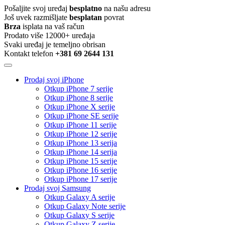
Pošaljite svoj uređaj
besplatno
na našu adresu
Još uvek razmišljate
besplatan
povrat
Brza
isplata na vaš račun
Prodato više 12000+ uređaja
Svaki uređaj je temeljno obrisan
Kontakt telefon
+381 69 2644 131
Prodaj svoj iPhone
Otkup iPhone 7 serije
Otkup iPhone 8 serije
Otkup iPhone X serije
Otkup iPhone SE serije
Otkup iPhone 11 serije
Otkup iPhone 12 serije
Otkup iPhone 13 serija
Otkup iPhone 14 serija
Otkup iPhone 15 serije
Otkup iPhone 16 serije
Otkup iPhone 17 serije
Prodaj svoj Samsung
Otkup Galaxy A serije
Otkup Galaxy Note serije
Otkup Galaxy S serije
Otkup Galaxy Z serije