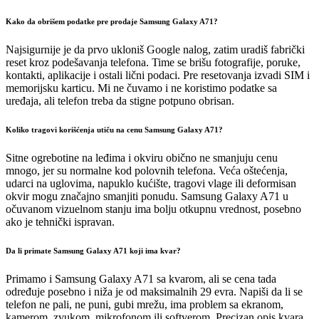
Kako da obrišem podatke pre prodaje Samsung Galaxy A71?
Najsigurnije je da prvo ukloniš Google nalog, zatim uradiš fabrički
reset kroz podešavanja telefona. Time se brišu fotografije, poruke,
kontakti, aplikacije i ostali lični podaci. Pre resetovanja izvadi SIM i
memorijsku karticu. Mi ne čuvamo i ne koristimo podatke sa
uređaja, ali telefon treba da stigne potpuno obrisan.
Koliko tragovi korišćenja utiču na cenu Samsung Galaxy A71?
Sitne ogrebotine na leđima i okviru obično ne smanjuju cenu
mnogo, jer su normalne kod polovnih telefona. Veća oštećenja,
udarci na uglovima, napuklo kućište, tragovi vlage ili deformisan
okvir mogu značajno smanjiti ponudu. Samsung Galaxy A71 u
očuvanom vizuelnom stanju ima bolju otkupnu vrednost, posebno
ako je tehnički ispravan.
Da li primate Samsung Galaxy A71 koji ima kvar?
Primamo i Samsung Galaxy A71 sa kvarom, ali se cena tada
određuje posebno i niža je od maksimalnih 29 evra. Napiši da li se
telefon ne pali, ne puni, gubi mrežu, ima problem sa ekranom,
kamerom, zvukom, mikrofonom ili softverom. Precizan opis kvara