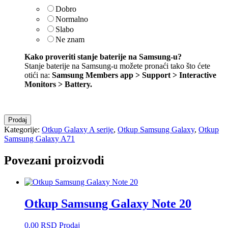
Dobro
Normalno
Slabo
Ne znam
Kako proveriti stanje baterije na Samsung-u?
Stanje baterije na Samsung-u možete pronaći tako što ćete
otići na:
Samsung Members app > Support > Interactive
Monitors > Battery
.
Otkup
Prodaj
Samsung
Kategorije:
Otkup Galaxy A serije
,
Otkup Samsung Galaxy
,
Otkup
Galaxy
Samsung Galaxy A71
A71
količina
Povezani proizvodi
Otkup Samsung Galaxy Note 20
0,00
RSD
Prodaj