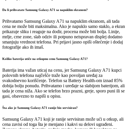
Da li prihvatate Samsung Galaxy A71 sa napuklim ekranom?
Prihvatamo Samsung Galaxy A71 sa napuklim ekranom, ali tada
cena ne može biti maksimalna. Ako je napuklo samo staklo, a ekran
prikazuje sliku i reaguje na dodir, procena može biti bolja. Linije,
mrlje, crne zone, slab odziv ili potpuno neispravan displej dodatno
smanjuju vrednost telefona. Pri prijavi jasno opiši oštećenje i dodaj
fotografije ako ih imaš.
Koliko baterija utiče na otkupnu cenu Samsung Galaxy A71?
Baterija ima važan uticaj na cenu, jer Samsung Galaxy A71 kupci
polovnih telefona najčešće traže kao povoljan uređaj za
svakodnevno korišćenje. Telefon sa Battery Health-om iznad 85%
dobija bolju ponudu. Prihvatamo i uređaje sa slabijom baterijom, ali
tada je cena niža. Ako se telefon brzo prazni, greje, sporo puni ili se
gasi, obavezno to napiši u opisu.
Šta ako je Samsung Galaxy A71 ranije bio servisiran?
Samsung Galaxy A71 koji je ranije servisiran može ući u otkup, ali
cena zavisi od toga šta je menjano i kakvi su delovi ugrađeni.