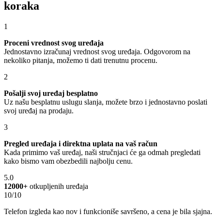
koraka
1
Proceni vrednost svog uređaja
Jednostavno izračunaj vrednost svog uređaja. Odgovorom na
nekoliko pitanja, možemo ti dati trenutnu procenu.
2
Pošalji svoj uređaj besplatno
Uz našu besplatnu uslugu slanja, možete brzo i jednostavno poslati
svoj uređaj na prodaju.
3
Pregled uređaja i direktna uplata na vaš račun
Kada primimo vaš uređaj, naši stručnjaci će ga odmah pregledati
kako bismo vam obezbedili najbolju cenu.
5.0
12000+
otkupljenih uređaja
10/10
Telefon izgleda kao nov i funkcioniše savršeno, a cena je bila sjajna.