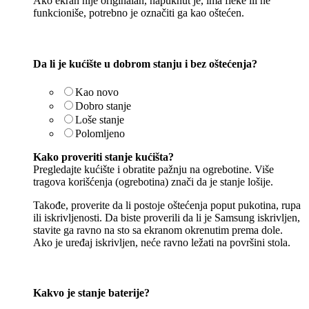
Ako ekran nije originalan, napuknut je, ima fleke ili ne
funkcioniše, potrebno je označiti ga kao oštećen.
Da li je kućište u dobrom stanju i bez oštećenja?
Kao novo
Dobro stanje
Loše stanje
Polomljeno
Kako proveriti stanje kućišta?
Pregledajte kućište i obratite pažnju na ogrebotine. Više
tragova korišćenja (ogrebotina) znači da je stanje lošije.
Takođe, proverite da li postoje oštećenja poput pukotina, rupa
ili iskrivljenosti. Da biste proverili da li je Samsung iskrivljen,
stavite ga ravno na sto sa ekranom okrenutim prema dole.
Ako je uređaj iskrivljen, neće ravno ležati na površini stola.
Kakvo je stanje baterije?