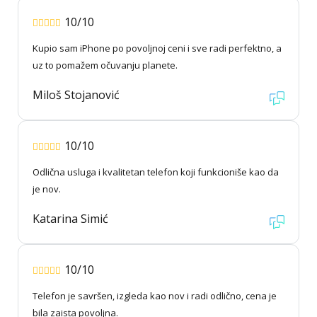
10/10
Kupio sam iPhone po povoljnoj ceni i sve radi perfektno, a
uz to pomažem očuvanju planete.
Miloš Stojanović
10/10
Odlična usluga i kvalitetan telefon koji funkcioniše kao da
je nov.
Katarina Simić
10/10
Telefon je savršen, izgleda kao nov i radi odlično, cena je
bila zaista povoljna.