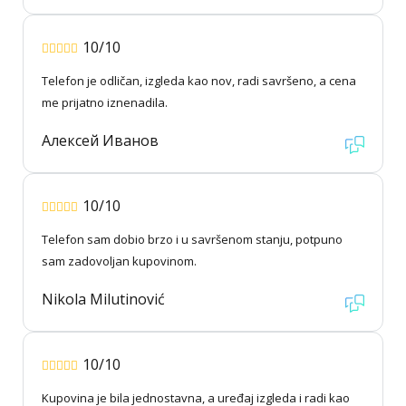
10/10
Telefon je odličan, izgleda kao nov, radi savršeno, a cena
me prijatno iznenadila.
Алексей Иванов
10/10
Telefon sam dobio brzo i u savršenom stanju, potpuno
sam zadovoljan kupovinom.
Nikola Milutinović
10/10
Kupovina je bila jednostavna, a uređaj izgleda i radi kao