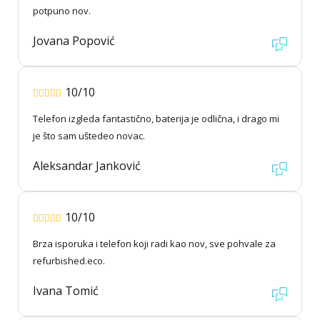
potpuno nov.
Jovana Popović
10/10
Telefon izgleda fantastično, baterija je odlična, i drago mi
je što sam uštedeo novac.
Aleksandar Janković
10/10
Brza isporuka i telefon koji radi kao nov, sve pohvale za
refurbished.eco.
Ivana Tomić