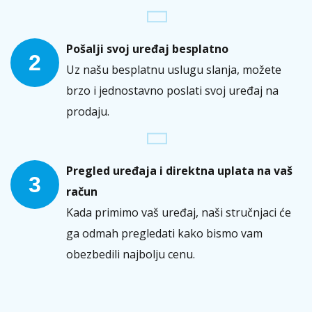
Pošalji svoj uređaj besplatno
2
Uz našu besplatnu uslugu slanja, možete
brzo i jednostavno poslati svoj uređaj na
prodaju.
Pregled uređaja i direktna uplata na vaš
3
račun
Kada primimo vaš uređaj, naši stručnjaci će
ga odmah pregledati kako bismo vam
obezbedili najbolju cenu.