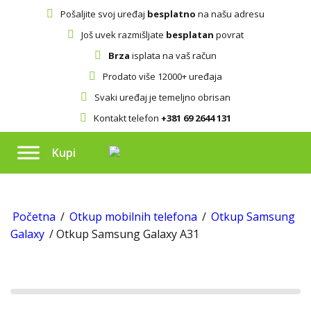
Pošaljite svoj uređaj
besplatno
na našu adresu
Još uvek razmišljate
besplatan
povrat
Brza
isplata na vaš račun
Prodato više 12000+ uređaja
Svaki uređaj je temeljno obrisan
Kontakt telefon
+381 69 2644 131
Kupi
Početna
/
Otkup mobilnih telefona
/
Otkup Samsung
Galaxy
/ Otkup Samsung Galaxy A31