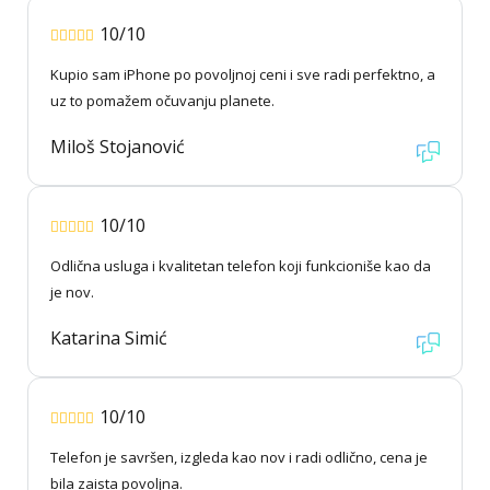
10/10
Kupio sam iPhone po povoljnoj ceni i sve radi perfektno, a
uz to pomažem očuvanju planete.
Miloš Stojanović
10/10
Odlična usluga i kvalitetan telefon koji funkcioniše kao da
je nov.
Katarina Simić
10/10
Telefon je savršen, izgleda kao nov i radi odlično, cena je
bila zaista povoljna.