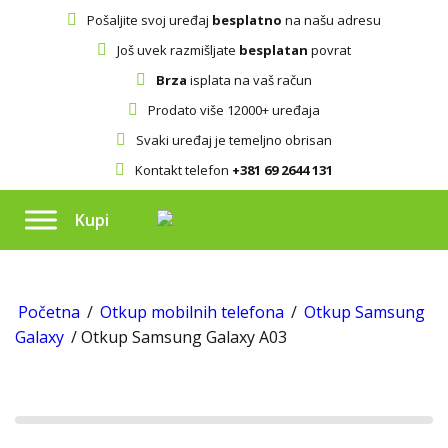
Pošaljite svoj uređaj
besplatno
na našu adresu
Još uvek razmišljate
besplatan
povrat
Brza
isplata na vaš račun
Prodato više 12000+ uređaja
Svaki uređaj je temeljno obrisan
Kontakt telefon
+381 69 2644 131
Kupi
Početna
/
Otkup mobilnih telefona
/
Otkup Samsung
Galaxy
/ Otkup Samsung Galaxy A03