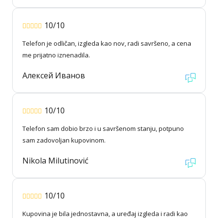
10/10
Telefon je odličan, izgleda kao nov, radi savršeno, a cena
me prijatno iznenadila.
Алексей Иванов
10/10
Telefon sam dobio brzo i u savršenom stanju, potpuno
sam zadovoljan kupovinom.
Nikola Milutinović
10/10
Kupovina je bila jednostavna, a uređaj izgleda i radi kao