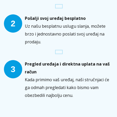
Pošalji svoj uređaj besplatno
2
Uz našu besplatnu uslugu slanja, možete
brzo i jednostavno poslati svoj uređaj na
prodaju.
Pregled uređaja i direktna uplata na vaš
3
račun
Kada primimo vaš uređaj, naši stručnjaci će
ga odmah pregledati kako bismo vam
obezbedili najbolju cenu.