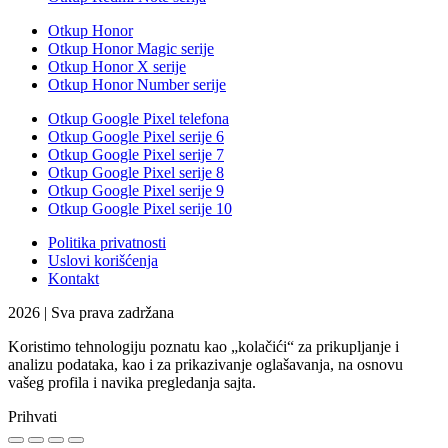
Otkup Honor
Otkup Honor Magic serije
Otkup Honor X serije
Otkup Honor Number serije
Otkup Google Pixel telefona
Otkup Google Pixel serije 6
Otkup Google Pixel serije 7
Otkup Google Pixel serije 8
Otkup Google Pixel serije 9
Otkup Google Pixel serije 10
Politika privatnosti
Uslovi korišćenja
Kontakt
2026 | Sva prava zadržana
Koristimo tehnologiju poznatu kao „kolačići“ za prikupljanje i
analizu podataka, kao i za prikazivanje oglašavanja, na osnovu
vašeg profila i navika pregledanja sajta.
Prihvati