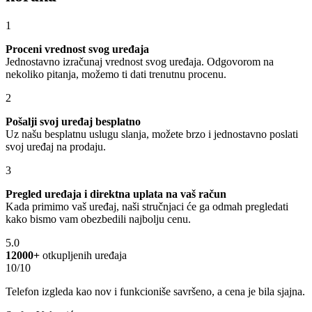
1
Proceni vrednost svog uređaja
Jednostavno izračunaj vrednost svog uređaja. Odgovorom na
nekoliko pitanja, možemo ti dati trenutnu procenu.
2
Pošalji svoj uređaj besplatno
Uz našu besplatnu uslugu slanja, možete brzo i jednostavno poslati
svoj uređaj na prodaju.
3
Pregled uređaja i direktna uplata na vaš račun
Kada primimo vaš uređaj, naši stručnjaci će ga odmah pregledati
kako bismo vam obezbedili najbolju cenu.
5.0
12000+
otkupljenih uređaja
10/10
Telefon izgleda kao nov i funkcioniše savršeno, a cena je bila sjajna.