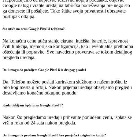
Google nalog i vratite uređaj na fabrička podešavanja pre nego što
ga donesete ili pošaljete. Tako štitite svoju privatnost i ubrzavate
postupak otkupa.
Šta utiče na cenu Google Pixel 8 telefona?
Na konačnu cenu utiču stanje ekrana, kućišta, baterije, ispravnost
svih funkcija, memorijska konfiguracija, kao i eventualna prethodna
oštećenja ili popravke. Sve navedeno proverava se tokom detaljnog
pregleda uređaja.
Da li mogu da pošaljem Google Pixel 8 iz drugog grada?
Da. Telefon možete poslati kurirskom službom o našem trošku iz
bilo kog mesta u Srbiji. Nakon prijema uređaja obavljamo pregled i
dostavljamo konačnu otkupnu ponudu.
Kada dobijam isplatu za Google Pixel 8?
Nakon što pregledamo uređaj i prihvatite ponuđenu cenu, isplata se
vrši u roku od 24 sata nakon pregleda.
Da li mogu da prodam Google Pixel 8 bez punjača i originalne kutije?