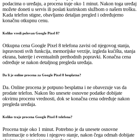
podacima o uređaju, a procena traje oko 1 minut. Nakon toga uređaj
možete doneti u servis ili poslati kurirskom službom o našem trošku.
Kada telefon stigne, obavljamo detaljan pregled i određujemo
konačnu otkupnu cenu.
Koliko vredi polovan Google Pixel 8?
Otkupna cena Google Pixel 8 telefona zavisi od njegovog stanja,
ispravnosti svih funkcija, memorijske verzije, izgleda kućišta, stanja
ekrana, baterije i eventualnih prethodnih popravki. Konačna cena
određuje se nakon detaljnog pregleda uređaja.
Da li je online procena za Google Pixel 8 besplatna?
Da. Online procena je potpuno besplatna i ne obavezuje vas da
prodate telefon. Nakon što unesete osnovne podatke dobijate
okvirnu procenu vrednosti, dok se konačna cena određuje nakon
pregleda uređaja.
Koliko traje procena Google Pixel 8 telefona?
Procena traje oko 1 minut. Potrebno je da unesete osnovne
informacije o telefonu i njegovo stanje, nakon čega odmah dobijate