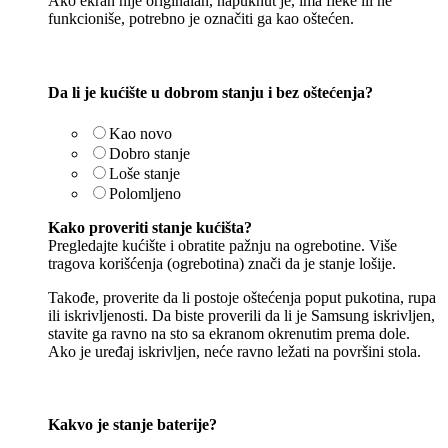
Ako ekran nije originalan, napuknut je, ima fleke ili ne
funkcioniše, potrebno je označiti ga kao oštećen.
Da li je kućište u dobrom stanju i bez oštećenja?
Kao novo
Dobro stanje
Loše stanje
Polomljeno
Kako proveriti stanje kućišta?
Pregledajte kućište i obratite pažnju na ogrebotine. Više
tragova korišćenja (ogrebotina) znači da je stanje lošije.
Takođe, proverite da li postoje oštećenja poput pukotina, rupa
ili iskrivljenosti. Da biste proverili da li je Samsung iskrivljen,
stavite ga ravno na sto sa ekranom okrenutim prema dole.
Ako je uređaj iskrivljen, neće ravno ležati na površini stola.
Kakvo je stanje baterije?