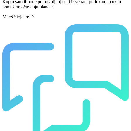
Kupio sam iPhone po povoljnoj ceni i sve radi perfektno, a uz to
pomažem očuvanju planete.
Miloš Stojanović