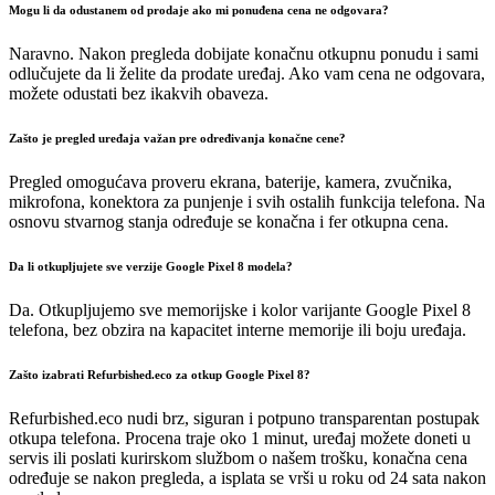
Mogu li da odustanem od prodaje ako mi ponuđena cena ne odgovara?
Naravno. Nakon pregleda dobijate konačnu otkupnu ponudu i sami
odlučujete da li želite da prodate uređaj. Ako vam cena ne odgovara,
možete odustati bez ikakvih obaveza.
Zašto je pregled uređaja važan pre određivanja konačne cene?
Pregled omogućava proveru ekrana, baterije, kamera, zvučnika,
mikrofona, konektora za punjenje i svih ostalih funkcija telefona. Na
osnovu stvarnog stanja određuje se konačna i fer otkupna cena.
Da li otkupljujete sve verzije Google Pixel 8 modela?
Da. Otkupljujemo sve memorijske i kolor varijante Google Pixel 8
telefona, bez obzira na kapacitet interne memorije ili boju uređaja.
Zašto izabrati Refurbished.eco za otkup Google Pixel 8?
Refurbished.eco nudi brz, siguran i potpuno transparentan postupak
otkupa telefona. Procena traje oko 1 minut, uređaj možete doneti u
servis ili poslati kurirskom službom o našem trošku, konačna cena
određuje se nakon pregleda, a isplata se vrši u roku od 24 sata nakon