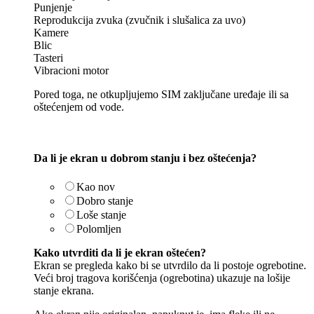
Punjenje
Reprodukcija zvuka (zvučnik i slušalica za uvo)
Kamere
Blic
Tasteri
Vibracioni motor
Pored toga, ne otkupljujemo SIM zaključane uređaje ili sa
oštećenjem od vode.
Da li je ekran u dobrom stanju i bez oštećenja?
Kao nov
Dobro stanje
Loše stanje
Polomljen
Kako utvrditi da li je ekran oštećen?
Ekran se pregleda kako bi se utvrdilo da li postoje ogrebotine.
Veći broj tragova korišćenja (ogrebotina) ukazuje na lošije
stanje ekrana.