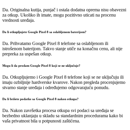
Da. Originalna kutija, punjač i ostala dodatna oprema nisu obavezni
za otkup. Ukoliko ih imate, mogu pozitivno uticati na procenu
vrednosti uređaja.
Da li otkupljujete Google Pixel 8 sa oslabljenom baterijom?
Da. Prihvatamo Google Pixel 8 telefone sa oslabljenom ili
istrošenom baterijom. Takvo stanje utiče na konačnu cenu, ali nije
prepreka za uspešan otkup.
Mogu li da prodam Google Pixel 8 koji se ne uključuje?
Da. Otkupljujemo i Google Pixel 8 telefone koji se ne uključuju ili
imaju ozbiljnije hardverske kvarove. Nakon pregleda procenjujemo
stvarno stanje uređaja i određujemo odgovarajuću ponudu.
Da li brišete podatke sa Google Pixel 8 nakon otkupa?
Da. Nakon završetka procesa otkupa svi podaci sa uređaja se
bezbedno uklanjaju u skladu sa standardnim procedurama kako bi
vaša privatnost bila u potpunosti zaštićena.