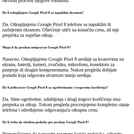
okvirnu procenu njegove vrednosti.
Da li otkupljujete Google Pixel 8 sa napuklim ekranom?
Da. Otkupljujemo Google Pixel 8 telefone sa napuklim ili
razbijenim ekranom. Oštećenje utiče na konačnu cenu, ali nije
prepreka za uspešan otkup.
Mogu li da prodam neispravan Google Pixel 8?
Naravno. Otkupljujemo Google Pixel 8 uređaje sa kvarovima na
ekranu, bateriji, kameri, zvučniku, mikrofonu, konektoru za
punjenje ili drugim komponentama. Nakon pregleda dobijate
ponudu koja odgovara stvarnom stanju uređaja.
Da li prihvatate Google Pixel 8 sa ogrebotinama i tragovima korišćenja?
Da. Sitne ogrebotine, udubljenja i drugi tragovi korišćenja nisu
prepreka za otkup. Tokom pregleda procenjujemo kompletno stanje
telefona i određujemo odgovarajuću otkupnu cenu.
Da li treba da obrišem podatke pre prodaje Google Pixel 8?
Preporučujemo da napravite rezervnu kopiju podataka, odjavite