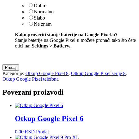
Dobro
Normalno
Slabo
Ne znam
Kako proveriti stanje baterije na Google Pixel-u?
Stanje baterije na Google Pixel-u možete pronaći tako što ćete
otići na:
Settings > Battery
.
Otkup
Prodaj
Google
Kategorije:
Otkup Google Pixel 8
,
Otkup Google Pixel serije 8
,
Pixel
Otkup Google Pixel telefona
8
količina
Povezani proizvodi
Otkup Google Pixel 6
0,00
RSD
Prodaj