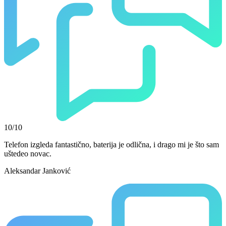
10/10
Telefon izgleda fantastično, baterija je odlična, i drago mi je što sam
uštedeo novac.
Aleksandar Janković