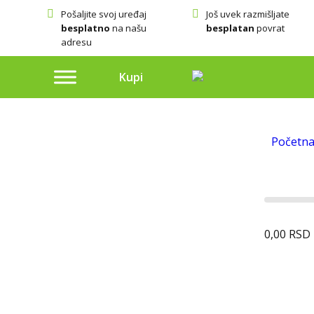
Pošaljite svoj uređaj
Još uvek razmišljate
besplatno
na našu
besplatan
povrat
adresu
Kupi
Početn
0,00
RSD