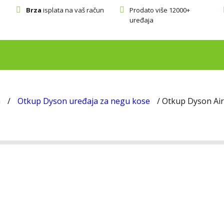
Brza
isplata na vaš račun
Prodato više 12000+
uređaja
a
/
Otkup Dyson uređaja za negu kose
/ Otkup Dyson Ai