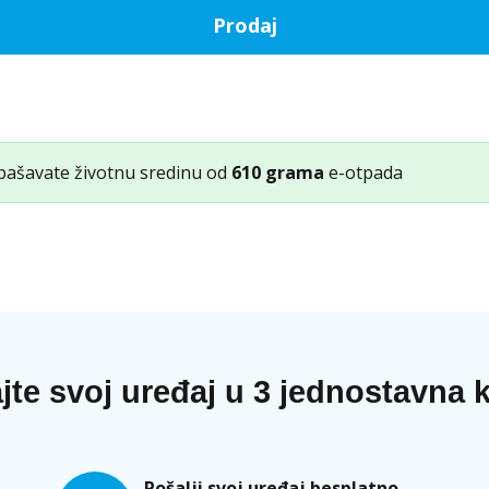
Prodaj
pašavate životnu sredinu od
610 grama
e-otpada
jte svoj uređaj u 3 jednostavna 
Pošalji svoj uređaj besplatno