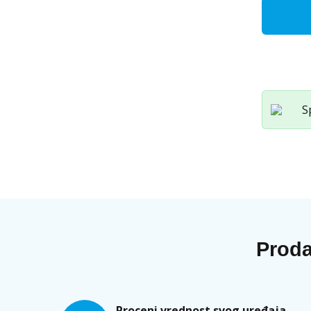
Otkup
Dyson
Airwrap
količina
S
Proda
Proceni vrednost svog uređaja