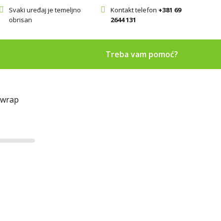
Svaki uređaj je temeljno
Kontakt telefon
+381 69
obrisan
2644 131
Treba vam pomoć?
rwrap