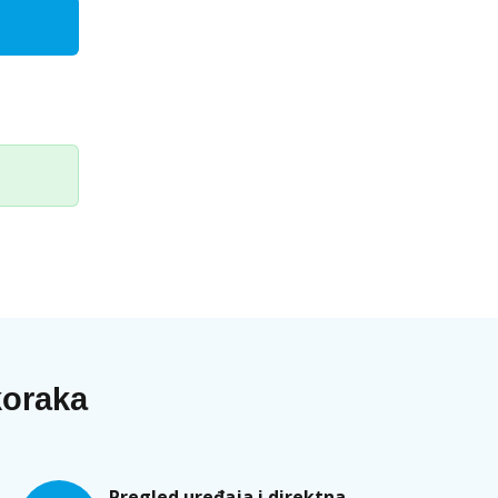
koraka
Pregled uređaja i direktna