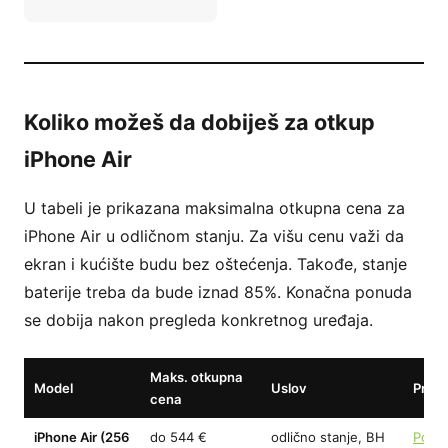
Koliko možeš da dobiješ za otkup
iPhone Air
U tabeli je prikazana maksimalna otkupna cena za
iPhone Air u odličnom stanju. Za višu cenu važi da
ekran i kućište budu bez oštećenja. Takođe, stanje
baterije treba da bude iznad 85%. Konačna ponuda
se dobija nakon pregleda konkretnog uređaja.
Maks. otkupna
Model
Uslov
Proc
cena
iPhone Air (256
do 544 €
odlično stanje, BH
Pokre