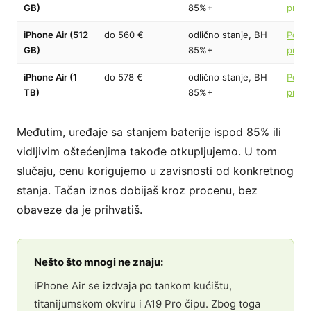
GB)
85%+
proc
iPhone Air (512
do 560 €
odlično stanje, BH
Pokre
GB)
85%+
proc
iPhone Air (1
do 578 €
odlično stanje, BH
Pokre
TB)
85%+
proc
Međutim, uređaje sa stanjem baterije ispod 85% ili
vidljivim oštećenjima takođe otkupljujemo. U tom
slučaju, cenu korigujemo u zavisnosti od konkretnog
stanja. Tačan iznos dobijaš kroz procenu, bez
obaveze da je prihvatiš.
Nešto što mnogi ne znaju:
iPhone Air se izdvaja po tankom kućištu,
titanijumskom okviru i A19 Pro čipu. Zbog toga