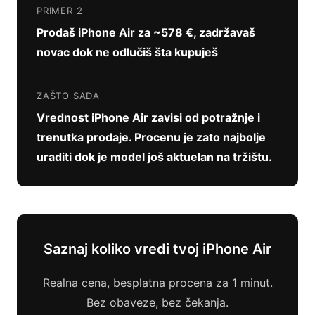
PRIMER 2
Prodaš iPhone Air za ~578 €, zadržavaš
novac dok ne odlučiš šta kupuješ
ZAŠTO SADA
Vrednost iPhone Air zavisi od potražnje i
trenutka prodaje. Procenu je zato najbolje
uraditi dok je model još aktuelan na tržištu.
Saznaj koliko vredi tvoj iPhone Air
Realna cena, besplatna procena za 1 minut.
Bez obaveze, bez čekanja.