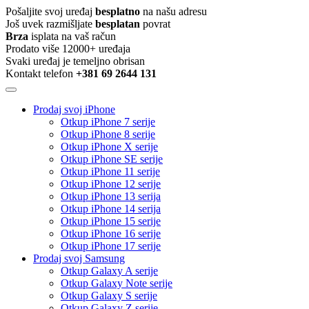
Pošaljite svoj uređaj
besplatno
na našu adresu
Još uvek razmišljate
besplatan
povrat
Brza
isplata na vaš račun
Prodato više 12000+ uređaja
Svaki uređaj je temeljno obrisan
Kontakt telefon
+381 69 2644 131
Prodaj svoj iPhone
Otkup iPhone 7 serije
Otkup iPhone 8 serije
Otkup iPhone X serije
Otkup iPhone SE serije
Otkup iPhone 11 serije
Otkup iPhone 12 serije
Otkup iPhone 13 serija
Otkup iPhone 14 serija
Otkup iPhone 15 serije
Otkup iPhone 16 serije
Otkup iPhone 17 serije
Prodaj svoj Samsung
Otkup Galaxy A serije
Otkup Galaxy Note serije
Otkup Galaxy S serije
Otkup Galaxy Z serije