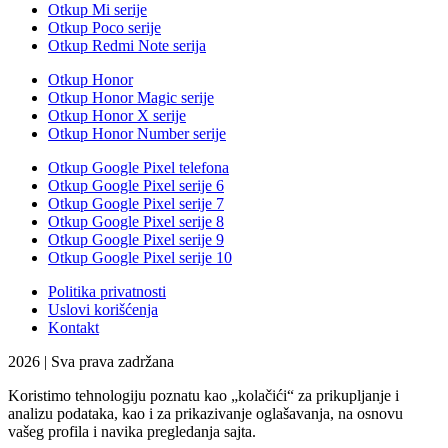
Otkup Mi serije
Otkup Poco serije
Otkup Redmi Note serija
Otkup Honor
Otkup Honor Magic serije
Otkup Honor X serije
Otkup Honor Number serije
Otkup Google Pixel telefona
Otkup Google Pixel serije 6
Otkup Google Pixel serije 7
Otkup Google Pixel serije 8
Otkup Google Pixel serije 9
Otkup Google Pixel serije 10
Politika privatnosti
Uslovi korišćenja
Kontakt
2026 | Sva prava zadržana
Koristimo tehnologiju poznatu kao „kolačići“ za prikupljanje i
analizu podataka, kao i za prikazivanje oglašavanja, na osnovu
vašeg profila i navika pregledanja sajta.