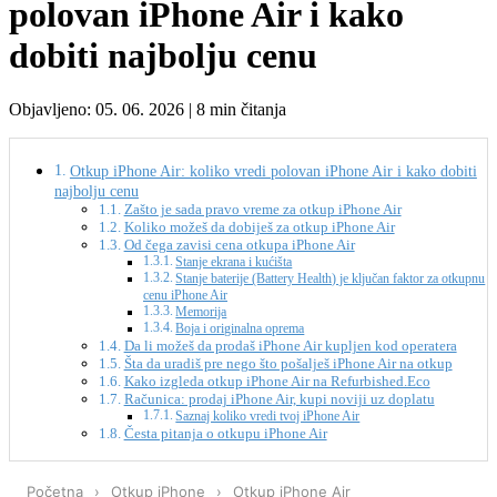
polovan iPhone Air i kako
dobiti najbolju cenu
Objavljeno: 05. 06. 2026 | 8 min čitanja
Otkup iPhone Air: koliko vredi polovan iPhone Air i kako dobiti
najbolju cenu
Zašto je sada pravo vreme za otkup iPhone Air
Koliko možeš da dobiješ za otkup iPhone Air
Od čega zavisi cena otkupa iPhone Air
Stanje ekrana i kućišta
Stanje baterije (Battery Health) je ključan faktor za otkupnu
cenu iPhone Air
Memorija
Boja i originalna oprema
Da li možeš da prodaš iPhone Air kupljen kod operatera
Šta da uradiš pre nego što pošalješ iPhone Air na otkup
Kako izgleda otkup iPhone Air na Refurbished.Eco
Računica: prodaj iPhone Air, kupi noviji uz doplatu
Saznaj koliko vredi tvoj iPhone Air
Česta pitanja o otkupu iPhone Air
Početna
›
Otkup iPhone
›
Otkup iPhone Air