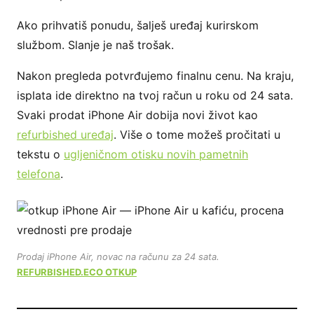
Ako prihvatiš ponudu, šalješ uređaj kurirskom
službom. Slanje je naš trošak.
Nakon pregleda potvrđujemo finalnu cenu. Na kraju,
isplata ide direktno na tvoj račun u roku od 24 sata.
Svaki prodat iPhone Air dobija novi život kao
refurbished uređaj
. Više o tome možeš pročitati u
tekstu o
ugljeničnom otisku novih pametnih
telefona
.
Prodaj iPhone Air, novac na računu za 24 sata.
REFURBISHED.ECO OTKUP