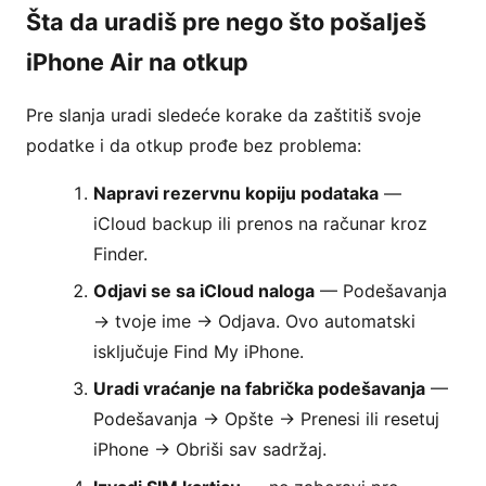
Šta da uradiš pre nego što pošalješ
iPhone Air na otkup
Pre slanja uradi sledeće korake da zaštitiš svoje
podatke i da otkup prođe bez problema:
Napravi rezervnu kopiju podataka
—
iCloud backup ili prenos na računar kroz
Finder.
Odjavi se sa iCloud naloga
— Podešavanja
→ tvoje ime → Odjava. Ovo automatski
isključuje Find My iPhone.
Uradi vraćanje na fabrička podešavanja
—
Podešavanja → Opšte → Prenesi ili resetuj
iPhone → Obriši sav sadržaj.