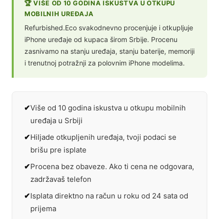
🏆 VIŠE OD 10 GODINA ISKUSTVA U OTKUPU
MOBILNIH UREĐAJA
Refurbished.Eco svakodnevno procenjuje i otkupljuje
iPhone uređaje od kupaca širom Srbije. Procenu
zasnivamo na stanju uređaja, stanju baterije, memoriji
i trenutnoj potražnji za polovnim iPhone modelima.
Više od 10 godina iskustva u otkupu mobilnih
uređaja u Srbiji
Hiljade otkupljenih uređaja, tvoji podaci se
brišu pre isplate
Procena bez obaveze. Ako ti cena ne odgovara,
zadržavaš telefon
Isplata direktno na račun u roku od 24 sata od
prijema