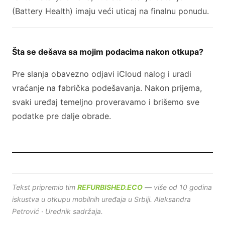
(Battery Health) imaju veći uticaj na finalnu ponudu.
Šta se dešava sa mojim podacima nakon otkupa?
Pre slanja obavezno odjavi iCloud nalog i uradi
vraćanje na fabrička podešavanja. Nakon prijema,
svaki uređaj temeljno proveravamo i brišemo sve
podatke pre dalje obrade.
Tekst pripremio tim
REFURBISHED.ECO
— više od 10 godina
iskustva u otkupu mobilnih uređaja u Srbiji. Aleksandra
Petrović · Urednik sadržaja.