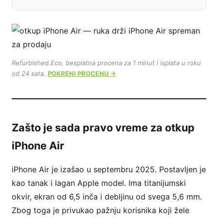
Refurbished.Eco, besplatna procena za 1 minut i isplata u roku
od 24 sata.
POKRENI PROCENU →
Zašto je sada pravo vreme za otkup
iPhone Air
iPhone Air je izašao u septembru 2025. Postavljen je
kao tanak i lagan Apple model. Ima titanijumski
okvir, ekran od 6,5 inča i debljinu od svega 5,6 mm.
Zbog toga je privukao pažnju korisnika koji žele