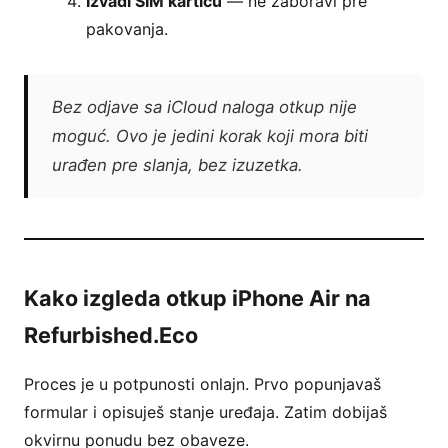
Izvadi SIM karticu
— ne zaboravi pre
pakovanja.
Bez odjave sa iCloud naloga otkup nije
moguć. Ovo je jedini korak koji mora biti
urađen pre slanja, bez izuzetka.
Kako izgleda otkup iPhone Air na
Refurbished.Eco
Proces je u potpunosti onlajn. Prvo popunjavaš
formular i opisuješ stanje uređaja. Zatim dobijaš
okvirnu ponudu bez obaveze.