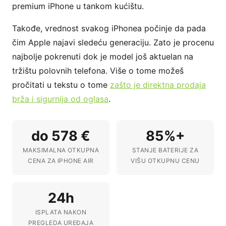
premium iPhone u tankom kućištu.
Takođe, vrednost svakog iPhonea počinje da pada
čim Apple najavi sledeću generaciju. Zato je procenu
najbolje pokrenuti dok je model još aktuelan na
tržištu polovnih telefona. Više o tome možeš
pročitati u tekstu o tome
zašto je direktna prodaja
brža i sigurnija od oglasa
.
do 578 €
85%+
MAKSIMALNA OTKUPNA
STANJE BATERIJE ZA
CENA ZA IPHONE AIR
VIŠU OTKUPNU CENU
24h
ISPLATA NAKON
PREGLEDA UREĐAJA