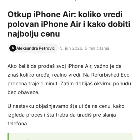
Otkup iPhone Air: koliko vredi
polovan iPhone Air i kako dobiti
najbolju cenu
Aleksandra Petrović
·
5. jun 2026.
·
5 min čitanja
A
Ako želiš da prodaš svoj iPhone Air, važno je da
znaš koliko uređaj realno vredi. Na Refurbished.Eco
procena traje 1 minut. Zatim dobijaš okvirnu ponudu
bez obaveze.
U nastavku objašnjavamo šta utiče na cenu, kako
izgleda proces i šta treba da uradiš pre slanja
telefona.