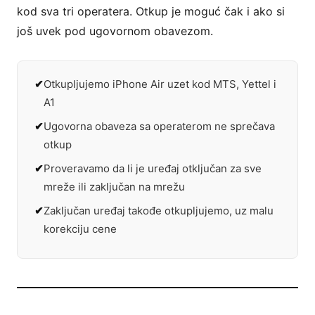
kod sva tri operatera. Otkup je moguć čak i ako si
još uvek pod ugovornom obavezom.
Otkupljujemo iPhone Air uzet kod MTS, Yettel i
A1
Ugovorna obaveza sa operaterom ne sprečava
otkup
Proveravamo da li je uređaj otključan za sve
mreže ili zaključan na mrežu
Zaključan uređaj takođe otkupljujemo, uz malu
korekciju cene