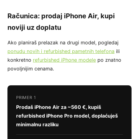
Računica: prodaj iPhone Air, kupi
noviji uz doplatu
Ako planiraš prelazak na drugi model, pogledaj
ponudu novih i refurbished pametnih telefona
ili
konkretno
refurbished iPhone modele
po znatno
povoljnijim cenama.
PRIMER 1
Prodaš iPhone Air za ~560 €, kupiš
refurbished iPhone Pro model, doplaćuješ
minimalnu razliku