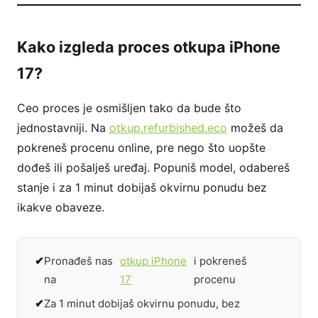
Kako izgleda proces otkupa iPhone
17?
Ceo proces je osmišljen tako da bude što
jednostavniji. Na
otkup.refurbished.eco
možeš da
pokreneš procenu online, pre nego što uopšte
dođeš ili pošalješ uređaj. Popuniš model, odabereš
stanje i za 1 minut dobijaš okvirnu ponudu bez
ikakve obaveze.
Pronađeš nas
otkup iPhone
i pokreneš
na
17
procenu
Za 1 minut dobijaš okvirnu ponudu, bez