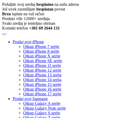
Pošaljite svoj uređaj
besplatno
na našu adresu
Još uvek razmišljate
besplatan
povrat
Brza
isplata na vaš račun
Prodato više 12000+ uređaja
Svaki uređaj je temeljno obrisan
Kontakt telefon
+381 69 2644 131
Prodaj svoj iPhone
Otkup iPhone 7 serije
Otkup iPhone 8 serije
Otkup iPhone X serije
Otkup iPhone SE serije
Otkup iPhone 11 serije
Otkup iPhone 12 serije
Otkup iPhone 13 serija
Otkup iPhone 14 serija
Otkup iPhone 15 serije
Otkup iPhone 16 serije
Otkup iPhone 17 serije
Prodaj svoj Samsung
Otkup Galaxy A serije
Otkup Galaxy Note serije
Otkup Galaxy S serije
Otkup Galaxy Z serije