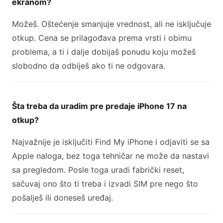
ekranom?
Možeš. Oštećenje smanjuje vrednost, ali ne isključuje
otkup. Cena se prilagođava prema vrsti i obimu
problema, a ti i dalje dobijaš ponudu koju možeš
slobodno da odbiješ ako ti ne odgovara.
Šta treba da uradim pre predaje iPhone 17 na
otkup?
Najvažnije je isključiti Find My iPhone i odjaviti se sa
Apple naloga, bez toga tehničar ne može da nastavi
sa pregledom. Posle toga uradi fabrički reset,
sačuvaj ono što ti treba i izvadi SIM pre nego što
pošalješ ili doneseš uređaj.