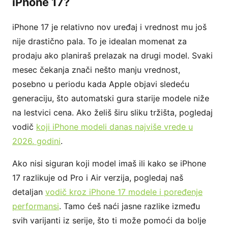
iPhone 17?
iPhone 17 je relativno nov uređaj i vrednost mu još
nije drastično pala. To je idealan momenat za
prodaju ako planiraš prelazak na drugi model. Svaki
mesec čekanja znači nešto manju vrednost,
posebno u periodu kada Apple objavi sledeću
generaciju, što automatski gura starije modele niže
na lestvici cena. Ako želiš širu sliku tržišta, pogledaj
vodič
koji iPhone modeli danas najviše vrede u
2026. godini
.
Ako nisi siguran koji model imaš ili kako se iPhone
17 razlikuje od Pro i Air verzija, pogledaj naš
detaljan
vodič kroz iPhone 17 modele i poređenje
performansi
. Tamo ćeš naći jasne razlike između
svih varijanti iz serije, što ti može pomoći da bolje