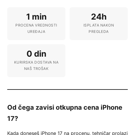
1 min
24h
PROCENA VREDNOSTI
ISPLATA NAKON
UREĐAJA
PREGLEDA
0 din
KURIRSKA DOSTAVA NA
NAŠ TROŠAK
Od čega zavisi otkupna cena iPhone
17?
Kada doneseš iPhone 17 na procenu, tehničar prolazi