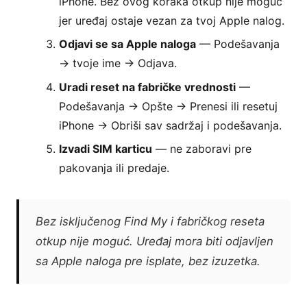
iPhone. Bez ovog koraka otkup nije moguć
jer uređaj ostaje vezan za tvoj Apple nalog.
Odjavi se sa Apple naloga
— Podešavanja
→ tvoje ime → Odjava.
Uradi reset na fabričke vrednosti
—
Podešavanja → Opšte → Prenesi ili resetuj
iPhone → Obriši sav sadržaj i podešavanja.
Izvadi SIM karticu
— ne zaboravi pre
pakovanja ili predaje.
Bez isključenog Find My i fabričkog reseta
otkup nije moguć. Uređaj mora biti odjavljen
sa Apple naloga pre isplate, bez izuzetka.