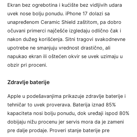
Ekran bez ogrebotina i kućište bez vidljivih udara
uvek nose bolju ponudu. iPhone 17 dolazi sa
unapređenom Ceramic Shield zaštitom, pa dobro
očuvani primerci najčešće izgledaju odlično čak i
nakon dužeg korišćenja. Sitni tragovi svakodnevne
upotrebe ne smanjuju vrednost drastično, ali
napukao ekran ili oštećen okvir se uvek uzimaju u
obzir pri proceni.
Zdravlje baterije
Apple u podešavanjima prikazuje zdravlje baterije i
tehničar to uvek proverava. Baterija iznad 85%
kapaciteta nosi bolju ponudu, dok uređaji ispod 80%
dobijaju nižu procenu jer servis mora da je zameni
pre dalje prodaje. Proveri stanje baterije pre