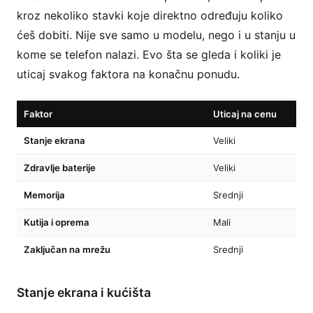
kroz nekoliko stavki koje direktno određuju koliko
ćeš dobiti. Nije sve samo u modelu, nego i u stanju u
kome se telefon nalazi. Evo šta se gleda i koliki je
uticaj svakog faktora na konačnu ponudu.
Faktor
Uticaj na cenu
Stanje ekrana
Veliki
Zdravlje baterije
Veliki
Memorija
Srednji
Kutija i oprema
Mali
Zaključan na mrežu
Srednji
Stanje ekrana i kućišta