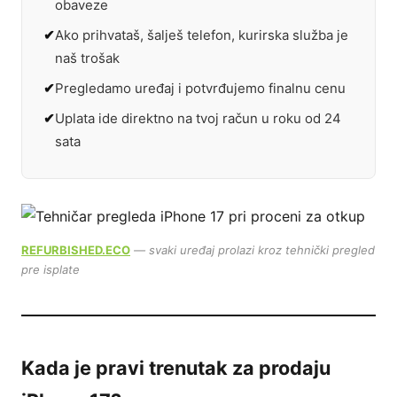
obaveze
Ako prihvataš, šalješ telefon, kurirska služba je
naš trošak
Pregledamo uređaj i potvrđujemo finalnu cenu
Uplata ide direktno na tvoj račun u roku od 24
sata
REFURBISHED.ECO
— svaki uređaj prolazi kroz tehnički pregled
pre isplate
Kada je pravi trenutak za prodaju