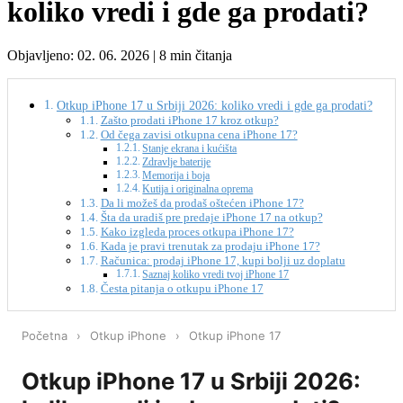
koliko vredi i gde ga prodati?
Objavljeno: 02. 06. 2026 | 8 min čitanja
Otkup iPhone 17 u Srbiji 2026: koliko vredi i gde ga prodati?
Zašto prodati iPhone 17 kroz otkup?
Od čega zavisi otkupna cena iPhone 17?
Stanje ekrana i kućišta
Zdravlje baterije
Memorija i boja
Kutija i originalna oprema
Da li možeš da prodaš oštećen iPhone 17?
Šta da uradiš pre predaje iPhone 17 na otkup?
Kako izgleda proces otkupa iPhone 17?
Kada je pravi trenutak za prodaju iPhone 17?
Računica: prodaj iPhone 17, kupi bolji uz doplatu
Saznaj koliko vredi tvoj iPhone 17
Česta pitanja o otkupu iPhone 17
Početna
›
Otkup iPhone
›
Otkup iPhone 17
Otkup iPhone 17 u Srbiji 2026: