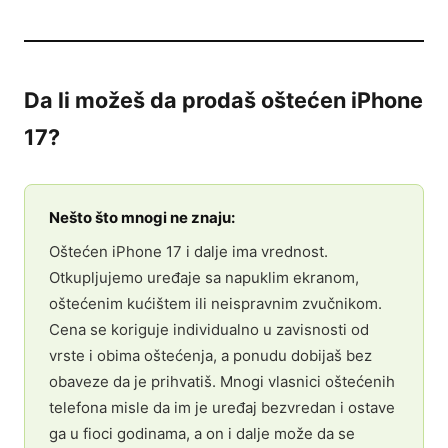
Da li možeš da prodaš oštećen iPhone
17?
Nešto što mnogi ne znaju:
Oštećen iPhone 17 i dalje ima vrednost.
Otkupljujemo uređaje sa napuklim ekranom,
oštećenim kućištem ili neispravnim zvučnikom.
Cena se koriguje individualno u zavisnosti od
vrste i obima oštećenja, a ponudu dobijaš bez
obaveze da je prihvatiš. Mnogi vlasnici oštećenih
telefona misle da im je uređaj bezvredan i ostave
ga u fioci godinama, a on i dalje može da se