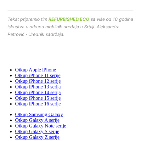
Tekst pripremio tim
REFURBISHED.ECO
sa više od 10 godina
iskustva u otkupu mobilnih uređaja u Srbiji. Aleksandra
Petrović · Urednik sadržaja.
Otkup Apple iPhone
Otkup iPhone 11 serije
Otkup iPhone 12 serije
Otkup iPhone 13 serija
Otkup iPhone 14 serija
Otkup iPhone 15 serije
Otkup iPhone 16 serije
Otkup Samsung Galaxy
Otkup Galaxy A serije
Otkup Galaxy Note serije
Otkup Galaxy S serije
Otkup Galaxy Z serije