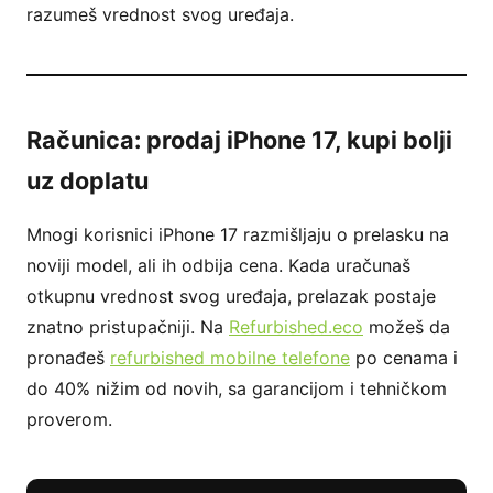
razumeš vrednost svog uređaja.
Računica: prodaj iPhone 17, kupi bolji
uz doplatu
Mnogi korisnici iPhone 17 razmišljaju o prelasku na
noviji model, ali ih odbija cena. Kada uračunaš
otkupnu vrednost svog uređaja, prelazak postaje
znatno pristupačniji. Na
Refurbished.eco
možeš da
pronađeš
refurbished mobilne telefone
po cenama i
do 40% nižim od novih, sa garancijom i tehničkom
proverom.