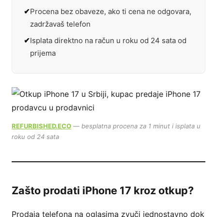
Procena bez obaveze, ako ti cena ne odgovara,
zadržavaš telefon
Isplata direktno na račun u roku od 24 sata od
prijema
REFURBISHED.ECO
— besplatna procena za 1 minut i isplata u
roku od 24 sata
Zašto prodati iPhone 17 kroz otkup?
Prodaja telefona na oglasima zvuči jednostavno dok