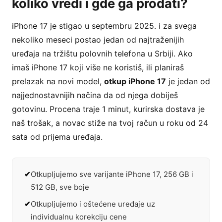
koliko vredi i gde ga prodati?
iPhone 17 je stigao u septembru 2025. i za svega
nekoliko meseci postao jedan od najtraženijih
uređaja na tržištu polovnih telefona u Srbiji. Ako
imaš iPhone 17 koji više ne koristiš, ili planiraš
prelazak na novi model,
otkup iPhone 17
je jedan od
najjednostavnijih načina da od njega dobiješ
gotovinu. Procena traje 1 minut, kurirska dostava je
naš trošak, a novac stiže na tvoj račun u roku od 24
sata od prijema uređaja.
Otkupljujemo sve varijante iPhone 17, 256 GB i
512 GB, sve boje
Otkupljujemo i oštećene uređaje uz
individualnu korekciju cene