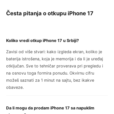
Česta pitanja o otkupu iPhone 17
Koliko vredi otkup iPhone 17 u Srbiji?
Zavisi od više stvari: kako izgleda ekran, koliko je
baterija istrošena, koja je memorija i da li je uređaj
otključan. Sve to tehničar proverava pri pregledu i
na osnovu toga formira ponudu. Okvirnu cifru
možeš saznati za 1 minut na sajtu, bez ikakve
obaveze.
Da li mogu da prodam iPhone 17 sa napuklim