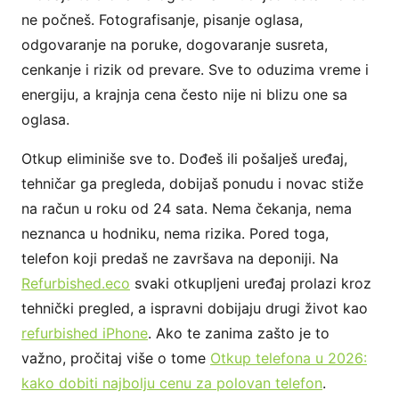
ne počneš. Fotografisanje, pisanje oglasa,
odgovaranje na poruke, dogovaranje susreta,
cenkanje i rizik od prevare. Sve to oduzima vreme i
energiju, a krajnja cena često nije ni blizu one sa
oglasa.
Otkup eliminiše sve to. Dođeš ili pošalješ uređaj,
tehničar ga pregleda, dobijaš ponudu i novac stiže
na račun u roku od 24 sata. Nema čekanja, nema
neznanca u hodniku, nema rizika. Pored toga,
telefon koji predaš ne završava na deponiji. Na
Refurbished.eco
svaki otkupljeni uređaj prolazi kroz
tehnički pregled, a ispravni dobijaju drugi život kao
refurbished iPhone
. Ako te zanima zašto je to
važno, pročitaj više o tome
Otkup telefona u 2026:
kako dobiti najbolju cenu za polovan telefon
.