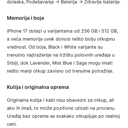
dolaska, Podešavanja → Baterija → Zdravlje baterije.
Memorija i boja
iPhone 17 dolazi u varijantama od 256 GB i 512 GB,
a veća memorija uvek donosi nešto bolju otkupnu
vrednost. Od boja, Black i White varijante su
trenutno najtraženije na tržištu polovnih uređaja u
Srbiji, dok Lavender, Mist Blue i Sage mogu imati
nešto manji otkup zavisno od trenutne potražnje.
Kutija i originalna oprema
Originalna kutija i kabl nisu obavezni za otkup, ali
ako ih imaš, to može pozitivno uticati na procenu.
Uređaj bez opreme se svakako otkupljuje po realnoj
ceni.