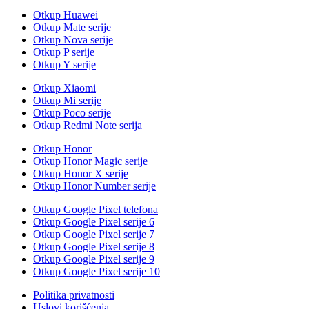
Otkup Huawei
Otkup Mate serije
Otkup Nova serije
Otkup P serije
Otkup Y serije
Otkup Xiaomi
Otkup Mi serije
Otkup Poco serije
Otkup Redmi Note serija
Otkup Honor
Otkup Honor Magic serije
Otkup Honor X serije
Otkup Honor Number serije
Otkup Google Pixel telefona
Otkup Google Pixel serije 6
Otkup Google Pixel serije 7
Otkup Google Pixel serije 8
Otkup Google Pixel serije 9
Otkup Google Pixel serije 10
Politika privatnosti
Uslovi korišćenja