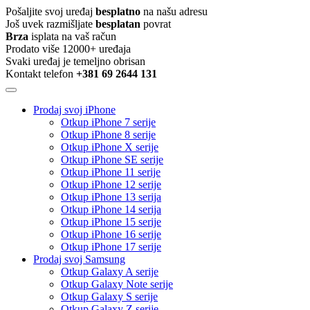
Pošaljite svoj uređaj
besplatno
na našu adresu
Još uvek razmišljate
besplatan
povrat
Brza
isplata na vaš račun
Prodato više 12000+ uređaja
Svaki uređaj je temeljno obrisan
Kontakt telefon
+381 69 2644 131
Prodaj svoj iPhone
Otkup iPhone 7 serije
Otkup iPhone 8 serije
Otkup iPhone X serije
Otkup iPhone SE serije
Otkup iPhone 11 serije
Otkup iPhone 12 serije
Otkup iPhone 13 serija
Otkup iPhone 14 serija
Otkup iPhone 15 serije
Otkup iPhone 16 serije
Otkup iPhone 17 serije
Prodaj svoj Samsung
Otkup Galaxy A serije
Otkup Galaxy Note serije
Otkup Galaxy S serije
Otkup Galaxy Z serije