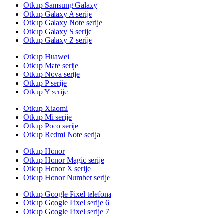
Otkup Samsung Galaxy
Otkup Galaxy A serije
Otkup Galaxy Note serije
Otkup Galaxy S serije
Otkup Galaxy Z serije
Otkup Huawei
Otkup Mate serije
Otkup Nova serije
Otkup P serije
Otkup Y serije
Otkup Xiaomi
Otkup Mi serije
Otkup Poco serije
Otkup Redmi Note serija
Otkup Honor
Otkup Honor Magic serije
Otkup Honor X serije
Otkup Honor Number serije
Otkup Google Pixel telefona
Otkup Google Pixel serije 6
Otkup Google Pixel serije 7