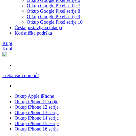
Otkup Google Pixel serije 6
Otkup Google Pixel serije 7
Otkup Google Pixel serije 8
Otkup Google Pixel serije 9
Otkup Google Pixel serije 10
Česta postavljana pitanja
Korisnička podrška
Kupi
Kupi
Treba vam pomoć?
Otkup Apple iPhone
Otkup iPhone 11 serije
Otkup iPhone 12 serije
Otkup iPhone 13 serija
Otkup iPhone 14 serija
Otkup iPhone 15 serije
Otkup iPhone 16 serije